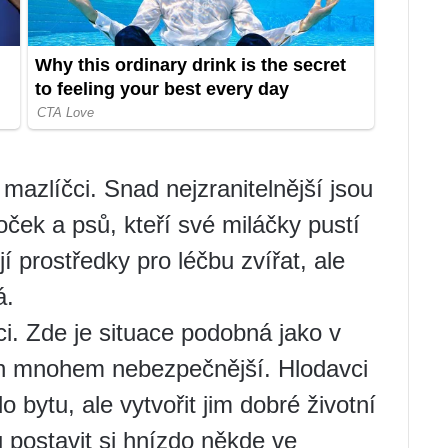
zlíčci. Snad nejzranitelnější jsou
ček a psů, kteří své miláčky pustí
í prostředky pro léčbu zvířat, ale
á.
. Zde je situace podobná jako v
en mnohem nebezpečnější. Hlodavci
 bytu, ale vytvořit jim dobré životní
postavit si hnízdo někde ve