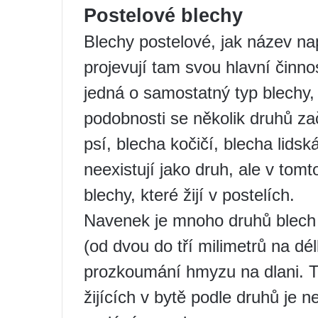
Postelové blechy
Blechy postelové, jak název nap
projevují tam svou hlavní činno
jedná o samostatný typ blechy
podobnosti se několik druhů za
psí, blecha kočičí, blecha lids
neexistují jako druh, ale v tom
blechy, které žijí v postelích.
Navenek je mnoho druhů blech v
(od dvou do tří milimetrů na d
prozkoumání hmyzu na dlani. T
žijících v bytě podle druhů je 