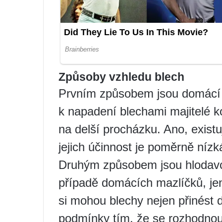
Způsoby vzhledu blech
Prvním způsobem jsou domácí ma
k napadení blechami majitelé ko
na delší procházku. Ano, existuj
jejich účinnost je poměrně nízk
Druhým způsobem jsou hlodavci
případě domácích mazlíčků, j
si mohou blechy nejen přinést do
podmínky tím, že se rozhodnou 