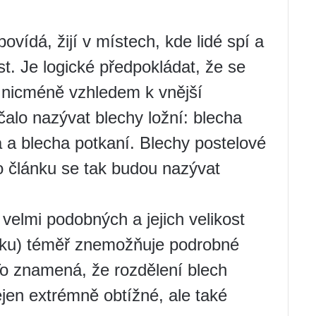
ovídá, žijí v místech, kde lidé spí a
st. Je logické předpokládat, že se
, nicméně vzhledem k vnější
čalo nazývat blechy ložní: blecha
ká a blecha potkaní. Blechy postelové
to článku se tak budou nazývat
elmi podobných a jejich velikost
élku) téměř znemožňuje podrobné
o znamená, že rozdělení blech
nejen extrémně obtížné, ale také