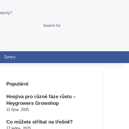
blechy?
Search
Switch skin
for
Zpravy
Populární
Hnojiva pro různé fáze růstu –
Heygrowers Growshop
11 října, 2025
Co můžete stříkat na třešně?
27 ledna, 2025