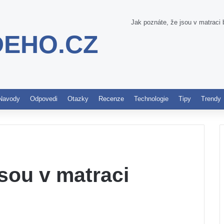
Jak poznáte, že jsou v matraci 
DEHO.CZ
Pinterest
Navody
Odpovedi
Otazky
Recenze
Technologie
Tipy
Trendy
jsou v matraci