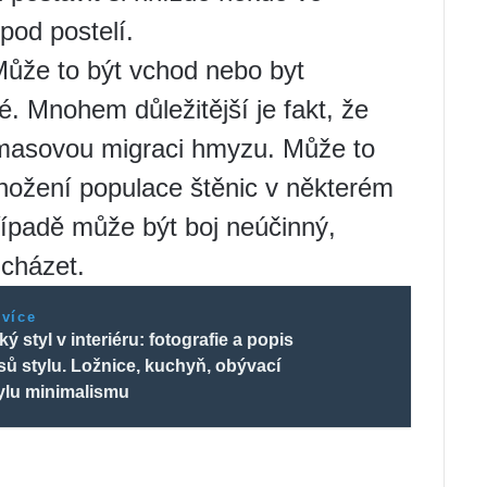
pod postelí.
. Může to být vchod nebo byt
é. Mnohem důležitější je fakt, že
masovou migraci hmyzu. Může to
nožení populace štěnic v některém
řípadě může být boj neúčinný,
icházet.
 více
ý styl v interiéru: fotografie a popis
sů stylu. Ložnice, kuchyň, obývací
tylu minimalismu