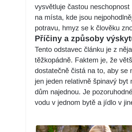
vysvětluje častou neschopnost n
na místa, kde jsou nejpohodlněj
potravu, hmyz se k člověku zno
Příčiny a způsoby výsky
Tento odstavec článku je z ně
těžkopádně. Faktem je, že větš
dostatečně čistá na to, aby se 
jen jeden relativně špinavý byt
dům najednou. Je pozoruhodné,
vodu v jednom bytě a jídlo v jin