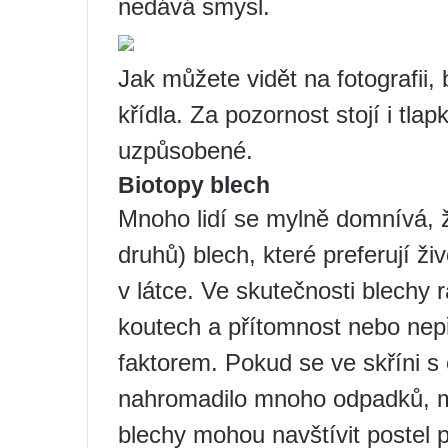
nedává smysl.
Jak můžete vidět na fotografii
křídla. Za pozornost stojí i tla
uzpůsobené.
Biotopy blech
Mnoho lidí se mylně domnívá, ž
druhů) blech, které preferují ži
v látce. Ve skutečnosti blechy r
koutech a přítomnost nebo nepř
faktorem. Pokud se ve skříni s
nahromadilo mnoho odpadků, mo
blechy mohou navštívit postel p