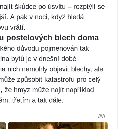
ajít škůdce po úsvitu – rozptýlí se
ší. A pak v noci, když hledá
vu vrátí.
tu postelových blech doma
jakého důvodu pojmenován tak
ina bytů je v dnešní době
na nich nemohly objevit blechy, ale
 může způsobit katastrofu pro celý
 že hmyz může najít například
ém, třetím a tak dále.