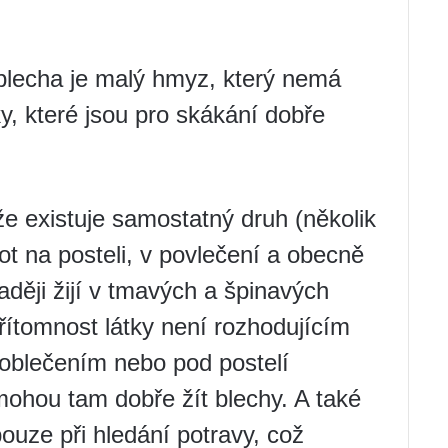
, blecha je malý hmyz, který nemá
pky, které jsou pro skákání dobře
e existuje samostatný druh (několik
vot na posteli, v povlečení a obecně
aději žijí v tmavých a špinavých
ítomnost látky není rozhodujícím
 oblečením nebo pod postelí
hou tam dobře žít blechy. A také
ouze při hledání potravy, což