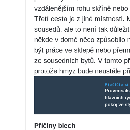
vzdálenějším rohu skříně nebo 
Třetí cesta je z jiné místnosti
sousedů, ale to není tak důležit
někde v domě něco způsobilo 
být práce ve sklepě nebo přem
ze sousedních bytů. V tomto p
protože hmyz bude neustále př
Přečtěte si
Provensálsk
hlavních ry
pokoj ve s
Příčiny blech