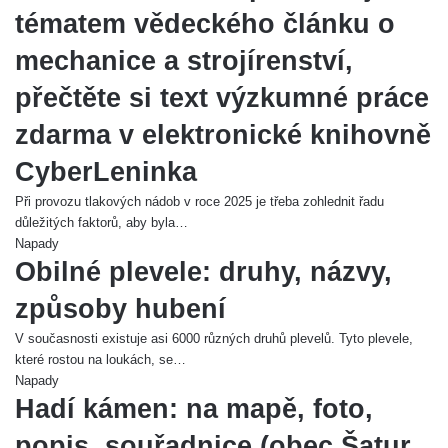
tématem vědeckého článku o
mechanice a strojírenství,
přečtěte si text výzkumné práce
zdarma v elektronické knihovně
CyberLeninka
Při provozu tlakových nádob v roce 2025 je třeba zohlednit řadu
důležitých faktorů, aby byla…
Napady
Obilné plevele: druhy, názvy,
způsoby hubení
V současnosti existuje asi 6000 různých druhů plevelů. Tyto plevele,
které rostou na loukách, se…
Napady
Hadí kámen: na mapě, foto,
popis, souřadnice (obec Šatur,