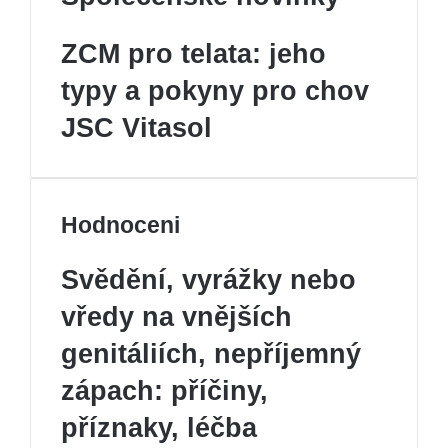
ZCM pro telata: jeho
typy a pokyny pro chov
JSC Vitasol
Hodnoceni
Previous
Svědění, vyrážky nebo
page
Next
page
vředy na vnějších
genitáliích, nepříjemný
zápach: příčiny,
příznaky, léčba