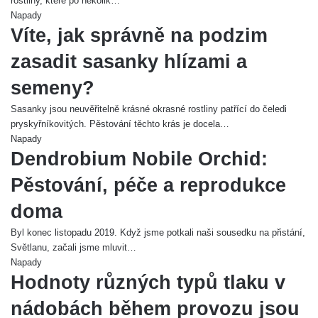
rostliny, které po několik…
Napady
Víte, jak správně na podzim
zasadit sasanky hlízami a
semeny?
Sasanky jsou neuvěřitelně krásné okrasné rostliny patřící do čeledi
pryskyřníkovitých. Pěstování těchto krás je docela…
Napady
Dendrobium Nobile Orchid:
Pěstování, péče a reprodukce
doma
Byl konec listopadu 2019. Když jsme potkali naši sousedku na přistání,
Světlanu, začali jsme mluvit…
Napady
Hodnoty různých typů tlaku v
nádobách během provozu jsou