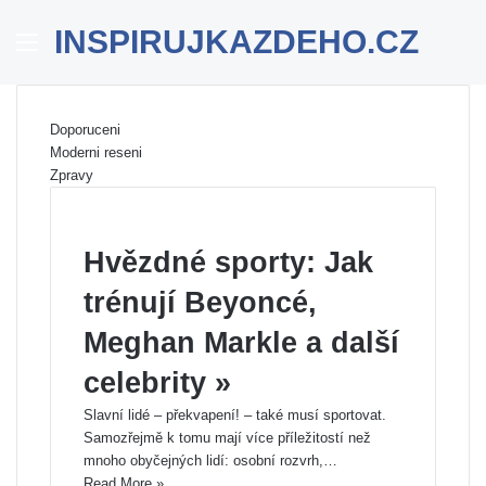
INSPIRUJKAZDEHO.CZ
Menu
Se
Doporuceni
Moderni reseni
Zpravy
Hvězdné sporty: Jak
trénují Beyoncé,
Meghan Markle a další
celebrity »
Slavní lidé – překvapení! – také musí sportovat.
Samozřejmě k tomu mají více příležitostí než
mnoho obyčejných lidí: osobní rozvrh,…
Read More »