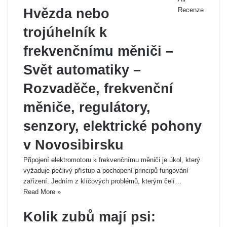
Hvězda nebo
Recenze
Previous
trojúhelník k
page
Next
page
frekvenčnímu měniči –
Svět automatiky –
Rozvaděče, frekvenční
měniče, regulátory,
senzory, elektrické pohony
v Novosibirsku
Připojení elektromotoru k frekvenčnímu měniči je úkol, který
vyžaduje pečlivý přístup a pochopení principů fungování
zařízení. Jedním z klíčových problémů, kterým čelí…
Read More »
Kolik zubů mají psi: