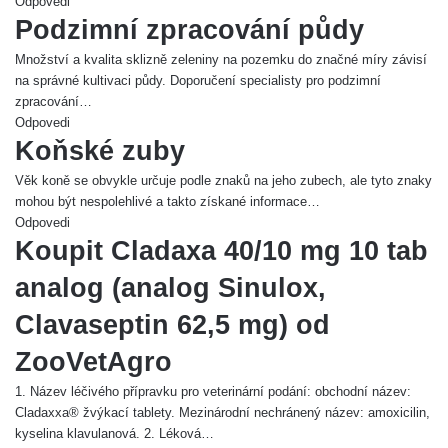
Odpovedi
Podzimní zpracování půdy
Množství a kvalita sklizně zeleniny na pozemku do značné míry závisí
na správné kultivaci půdy. Doporučení specialisty pro podzimní
zpracování…
Odpovedi
Koňské zuby
Věk koně se obvykle určuje podle znaků na jeho zubech, ale tyto znaky
mohou být nespolehlivé a takto získané informace…
Odpovedi
Koupit Cladaxa 40/10 mg 10 tab
analog (analog Sinulox,
Clavaseptin 62,5 mg) od
ZooVetAgro
1. Název léčivého přípravku pro veterinární podání: obchodní název:
Cladaxxa® žvýkací tablety. Mezinárodní nechránený název: amoxicilin,
kyselina klavulanová. 2. Léková…