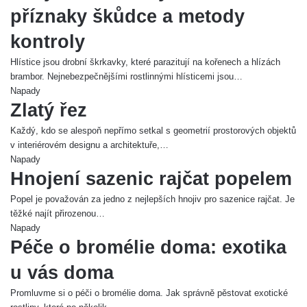
příznaky škůdce a metody
kontroly
Hlístice jsou drobní škrkavky, které parazitují na kořenech a hlízách
brambor. Nejnebezpečnějšími rostlinnými hlísticemi jsou…
Napady
Zlatý řez
Každý, kdo se alespoň nepřímo setkal s geometrií prostorových objektů
v interiérovém designu a architektuře,…
Napady
Hnojení sazenic rajčat popelem
Popel je považován za jedno z nejlepších hnojiv pro sazenice rajčat. Je
těžké najít přirozenou…
Napady
Péče o bromélie doma: exotika
u vás doma
Promluvme si o péči o bromélie doma. Jak správně pěstovat exotické