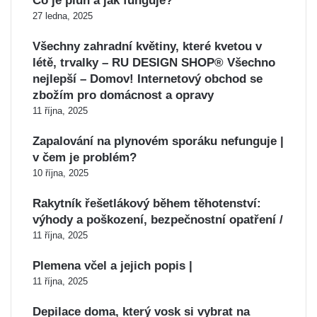
Co je pluh a jak funguje?
27 ledna, 2025
Všechny zahradní květiny, které kvetou v
létě, trvalky – RU DESIGN SHOP® Všechno
nejlepší – Domov! Internetový obchod se
zbožím pro domácnost a opravy
11 října, 2025
Zapalování na plynovém sporáku nefunguje |
v čem je problém?
10 října, 2025
Rakytník řešetlákový během těhotenství:
výhody a poškození, bezpečnostní opatření /
11 října, 2025
Plemena včel a jejich popis |
11 října, 2025
Depilace doma, který vosk si vybrat na