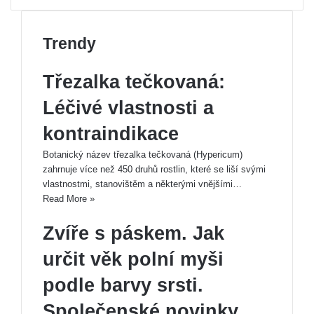
Trendy
Previous
Třezalka tečkovaná:
page
Next
page
Léčivé vlastnosti a
kontraindikace
Botanický název třezalka tečkovaná (Hypericum)
zahrnuje více než 450 druhů rostlin, které se liší svými
vlastnostmi, stanovištěm a některými vnějšími…
Read More »
Zvíře s páskem. Jak
určit věk polní myši
podle barvy srsti.
Společenské novinky