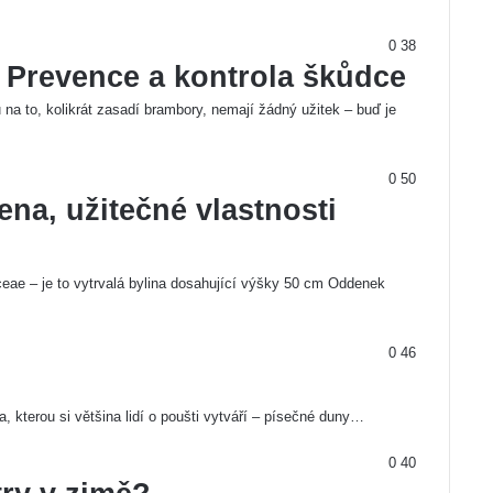
0
38
: Prevence a kontrola škůdce
 na to, kolikrát zasadí brambory, nemají žádný užitek – buď je
0
50
ena, užitečné vlastnosti
aceae – je to vytrvalá bylina dosahující výšky 50 cm Oddenek
0
46
a, kterou si většina lidí o poušti vytváří – písečné duny…
0
40