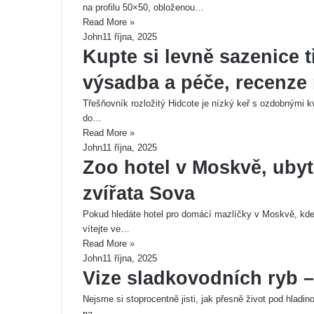
na profilu 50×50, obloženou…
Read More »
John
11 října, 2025
Kupte si levně sazenice 
výsadba a péče, recenze
Třešňovník rozložitý Hidcote je nízký keř s ozdobnými kv
do…
Read More »
John
11 října, 2025
Zoo hotel v Moskvě, ubyt
zvířata Sova
Pokud hledáte hotel pro domácí mazlíčky v Moskvě, kde 
vítejte ve…
Read More »
John
11 října, 2025
Vize sladkovodních ryb –
Nejsme si stoprocentně jisti, jak přesně život pod hladi
na…