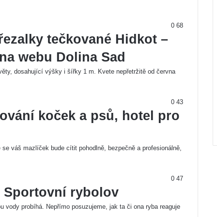
0
68
třezalky tečkované Hidkot –
 na webu Dolina Sad
ěty, dosahující výšky i šířky 1 m. Kvete nepřetržitě od června
0
43
ování koček a psů, hotel pro
se váš mazlíček bude cítit pohodlně, bezpečně a profesionálně,
0
47
 Sportovní rybolov
nou vody probíhá. Nepřímo posuzujeme, jak ta či ona ryba reaguje