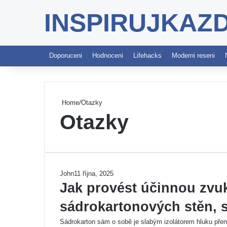
INSPIRUJKAZ
Doporuceni
Hodnoceni
Lifehacks
Moderni reseni
Home
/
Otazky
Otazky
John
11 října, 2025
Jak provést účinnou zvu
sádrokartonových stěn, s
Sádrokarton sám o sobě je slabým izolátorem hluku přen