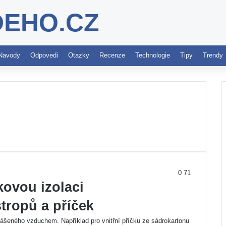
DEHO.CZ
Navody
Odpovedi
Otazky
Recenze
Technologie
Tipy
Trendy
0
71
kovou izolaci
tropů a příček
ášeného vzduchem. Například pro vnitřní příčku ze sádrokartonu