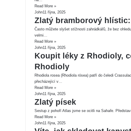
Read More »
John
11 října, 2025
Zlatý bramborový hlístic
Často můžete slyšet stížnosti zahrádkářů, že bez ohledu
velmi…
Read More »
John
11 října, 2025
Koupit léky z Rhodioly, c
Rhodioly
Rhodiola rosea (Rhodiola rósea) patří do čeledi Crassul
přecházející v…
Read More »
John
11 října, 2025
Zlatý písek
Sestup z pohoří Atlas jsme se ocitli na Sahaře. Představ
Read More »
John
11 října, 2025