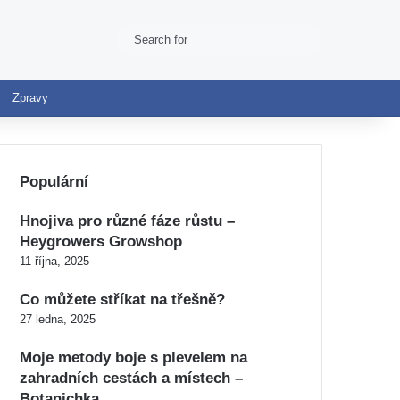
Search
Switch skin
for
Zpravy
Populární
Hnojiva pro různé fáze růstu –
Heygrowers Growshop
11 října, 2025
Co můžete stříkat na třešně?
27 ledna, 2025
Moje metody boje s plevelem na
zahradních cestách a místech –
Botanichka