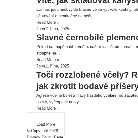
Víte, jak skladovat kanys
Cannas jsou neobvykle krásné velké vytrvalé květiny, o
pěstování a nenáročné na péči,…
Read More »
John
11 října, 2025
Slavné černobílé plemeno
Pokud na mapě naší země označíte vlaječkami areál – mís
stoupne na…
Read More »
John
11 října, 2025
Točí rozzlobené včely? 
jak zkrotit bodavé příšery
Agrese včel je bolestí hlavy každého včelaře, od začáte
pocity, vyčerpané nervy.…
Read More »
Load More
© Copyright 2026
Privacy Policy Page