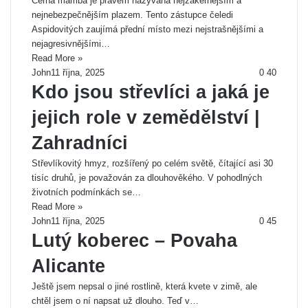
Černá mamba je právem nazývána nejzákeřnějším a
nejnebezpečnějším plazem. Tento zástupce čeledi
Aspidovitých zaujímá přední místo mezi nejstrašnějšími a
nejagresivnějšími…
Read More »
John
11 října, 2025
0
40
Kdo jsou střevlíci a jaká je
jejich role v zemědělství |
Zahradníci
Střevlíkovitý hmyz, rozšířený po celém světě, čítající asi 30
tisíc druhů, je považován za dlouhověkého. V pohodlných
životních podmínkách se…
Read More »
John
11 října, 2025
0
45
Lutý koberec – Povaha
Alicante
Ještě jsem nepsal o jiné rostlině, která kvete v zimě, ale
chtěl jsem o ní napsat už dlouho. Teď v…