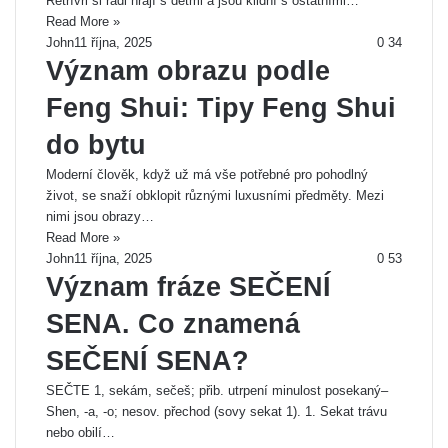
Retrívři si rádi hrají s dětmi a jsou klidní s ostatními…
Read More »
John
11 října, 2025
0
34
Význam obrazu podle
Feng Shui: Tipy Feng Shui
do bytu
Moderní člověk, když už má vše potřebné pro pohodlný
život, se snaží obklopit různými luxusními předměty. Mezi
nimi jsou obrazy…
Read More »
John
11 října, 2025
0
53
Význam fráze SEČENÍ
SENA. Co znamená
SEČENÍ SENA?
SEČTE 1, sekám, sečeš; přib. utrpení minulost posekaný–
Shen, -a, -o; nesov. přechod (sovy sekat 1). 1. Sekat trávu
nebo obilí…