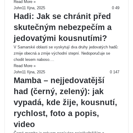
Read More »
John
11 října, 2025
0
49
Hadi: Jak se chránit před
skutečným nebezpečím a
jedovatými kousnutími?
V Samarské oblasti se vyskytují dva druhy jedovatých hadů:
zmije obecná a zmije východní stepní. Nedoporučuje se
chodit lesem naboso.…
Read More »
John
11 října, 2025
0
147
Mamba – nejjedovatější
had (černý, zelený): jak
vypadá, kde žije, kousnutí,
rychlost, foto a popis,
video