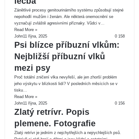
léčba
Zánětlivé procesy genitourinárního systému způsobují stejné
nepohodlí mužům i ženám. Ale některá onemocnění se
vyznačují zvláště agresivními příznaky. Vůdci v…
Read More »
John
11 října, 2025
0
158
Psi blízce příbuzní vlkům:
Nejbližší příbuzní vlků
mezi psy
Proč totální zničení vlka nevyřeší, ale jen zhorší problém
jeho výskytu v blízkosti lidí? V posledních měsících se v
tisku…
Read More »
John
11 října, 2025
0
156
Zlatý retrívr. Popis
plemene. Fotografie
Zlatý retrívr je jedním z nejchytřejších a nejrychlejších psů.