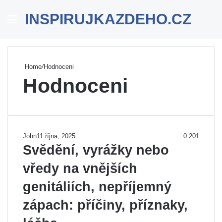
INSPIRUJKAZDEHO.CZ
Menu
Se
Home
/
Hodnoceni
Hodnoceni
John
11 října, 2025
0
201
Svědění, vyrážky nebo
vředy na vnějších
genitáliích, nepříjemný
zápach: příčiny, příznaky,