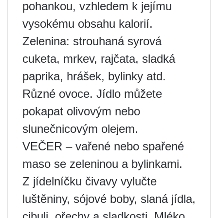
pohankou, vzhledem k jejímu
vysokému obsahu kalorií.
Zelenina: strouhaná syrová
cuketa, mrkev, rajčata, sladká
paprika, hrášek, bylinky atd.
Různé ovoce. Jídlo můžete
pokapat olivovým nebo
slunečnicovým olejem.
VEČER – vařené nebo spařené
maso se zeleninou a bylinkami.
Z jídelníčku čivavy vylučte
luštěniny, sójové boby, slaná jídla,
cibuli, ořechy a sladkosti. Mléko