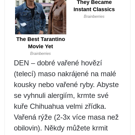
DEN – dobré vařené hovězí
(telecí) maso nakrájené na malé
kousky nebo vařené ryby. Abyste
se vyhnuli alergiím, krmte své
kuře Chihuahua velmi zřídka.
Vařená rýže (2-3x více masa než
obilovin). Někdy můžete krmit