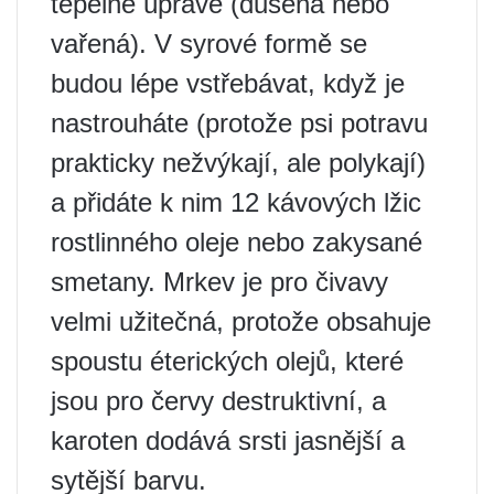
tepelné úpravě (dušená nebo
vařená). V syrové formě se
budou lépe vstřebávat, když je
nastrouháte (protože psi potravu
prakticky nežvýkají, ale polykají)
a přidáte k nim 12 kávových lžic
rostlinného oleje nebo zakysané
smetany. Mrkev je pro čivavy
velmi užitečná, protože obsahuje
spoustu éterických olejů, které
jsou pro červy destruktivní, a
karoten dodává srsti jasnější a
sytější barvu.