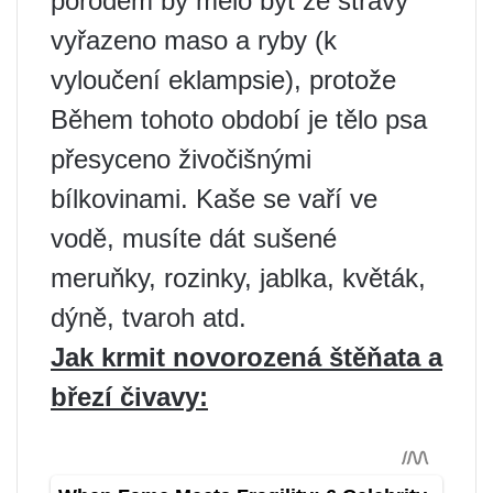
porodem by mělo být ze stravy
vyřazeno maso a ryby (k
vyloučení eklampsie), protože
Během tohoto období je tělo psa
přesyceno živočišnými
bílkovinami. Kaše se vaří ve
vodě, musíte dát sušené
meruňky, rozinky, jablka, květák,
dýně, tvaroh atd.
Jak krmit novorozená štěňata a
březí čivavy: