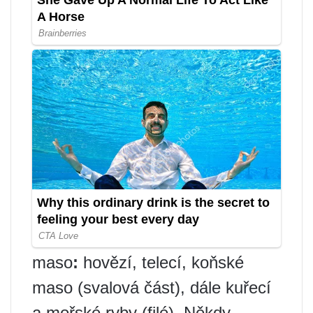
maso
:
hovězí, telecí, koňské
maso (svalová část), dále kuřecí
a mořské ryby (filé). Někdy