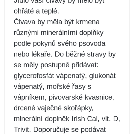
Jídlo vaší čivavy by mělo být
ohřáté a teplé.
Čivava by měla být krmena
různými minerálními doplňky
podle pokynů svého psovoda
nebo lékaře. Do běžné stravy by
se měly postupně přidávat:
glycerofosfát vápenatý, glukonát
vápenatý, mořské řasy s
vápníkem, pivovarské kvasnice,
drcené vaječné skořápky,
minerální doplněk Irish Cal, vit. D,
Trivit. Doporučuje se podávat