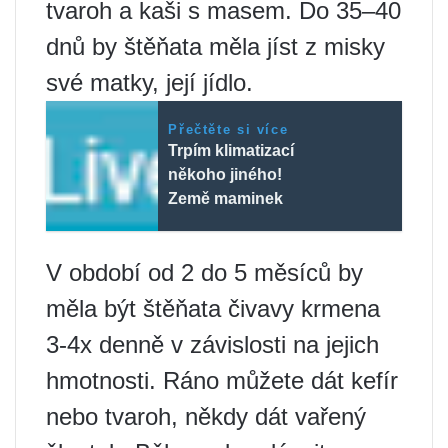
tvaroh a kaši s masem. Do 35–40
dnů by štěňata měla jíst z misky
své matky, její jídlo.
Přečtěte si více
Trpím klimatizací
někoho jiného!
Země maminek
V období od 2 do 5 měsíců by
měla být štěňata čivavy krmena
3-4x denně v závislosti na jejich
hmotnosti. Ráno můžete dát kefír
nebo tvaroh, někdy dát vařený