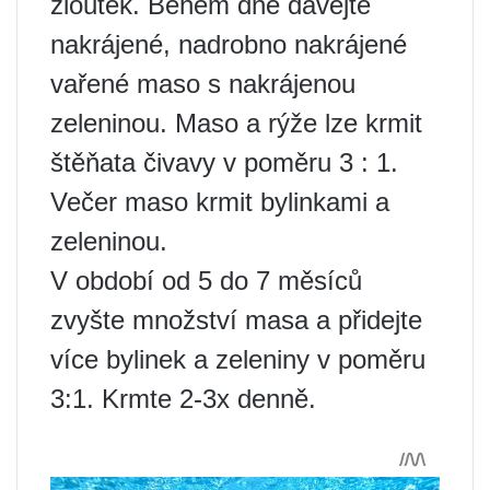
žloutek. Během dne dávejte
nakrájené, nadrobno nakrájené
vařené maso s nakrájenou
zeleninou. Maso a rýže lze krmit
štěňata čivavy v poměru 3 : 1.
Večer maso krmit bylinkami a
zeleninou.
V období od 5 do 7 měsíců
zvyšte množství masa a přidejte
více bylinek a zeleniny v poměru
3:1. Krmte 2-3x denně.