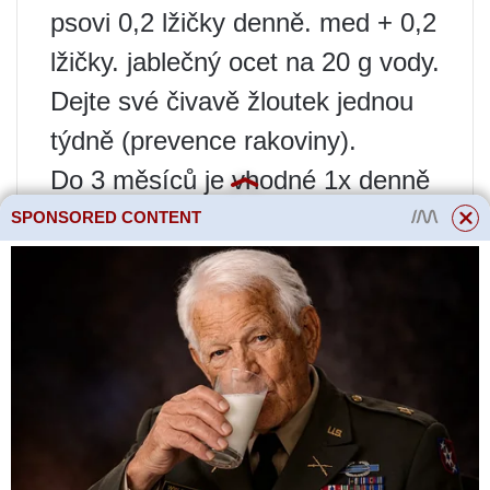
psovi 0,2 lžičky denně. med + 0,2
lžičky. jablečný ocet na 20 g vody.
Dejte své čivavě žloutek jednou
týdně (prevence rakoviny).
Do 3 měsíců je vhodné 1x denně
podávat tvaroh a bifidok (obojí s
SPONSORED CONTENT
medem).
Jako pamlsky dávejte syrovou
zeleninu a ovoce (zejména jablka
a banány).