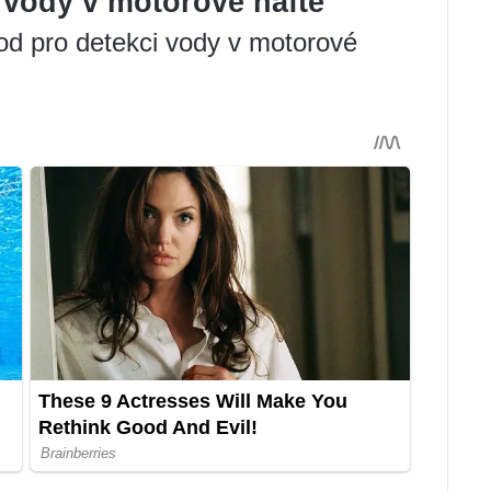
 vody v motorové naftě
tod pro detekci vody v motorové