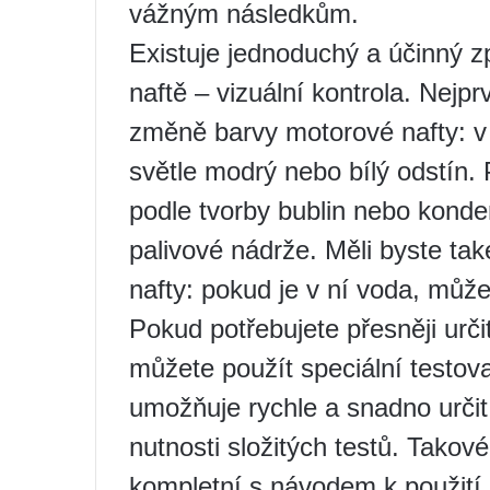
vážným následkům.
Existuje jednoduchý a účinný zp
naftě – vizuální kontrola. Nej
změně barvy motorové nafty: v
světle modrý nebo bílý odstín.
podle tvorby bublin nebo kond
palivové nádrže. Měli byste ta
nafty: pokud je v ní voda, může 
Pokud potřebujete přesněji urč
můžete použít speciální testov
umožňuje rychle a snadno určit
nutnosti složitých testů. Takov
kompletní s návodem k použití, 