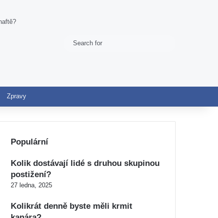
naftě?
Search
Switch skin
for
Zpravy
Populární
Kolik dostávají lidé s druhou skupinou
postižení?
27 ledna, 2025
Kolikrát denně byste měli krmit
kanára?