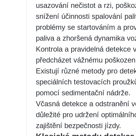
usazování nečistot a rzi, poško
snížení účinnosti spalování pa
problémy se startováním a pr
paliva a zhoršená dynamika voz
Kontrola a pravidelná detekce
předcházet vážnému poškození 
Existují různé metody pro detek
speciálních testovacích proužk
pomocí sedimentační nádrže.
Včasná detekce a odstranění vo
důležité pro udržení optimální
zajištění bezpečnosti jízdy.