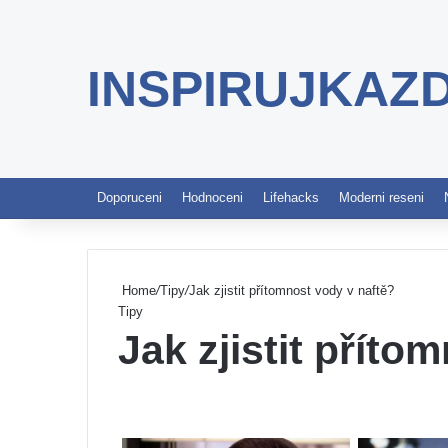
INSPIRUJKAZ
Doporuceni
Hodnoceni
Lifehacks
Moderni reseni
Home
/
Tipy
/
Jak zjistit přítomnost vody v naftě?
Tipy
Jak zjistit příto