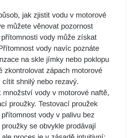
ůsob, jak zjistit vodu v motorové
prve můžete věnovat pozornost
 přítomnosti vody může získat
 Přítomnost vody navíc poznáte
enzace na skle jímky nebo poklopu
ké zkontrolovat zápach motorové
cítit shnilý nebo rezavý.
it množství vody v motorové naftě,
ací proužky. Testovací proužek
 přítomnost vody v palivu bez
é proužky se obvykle prodávají
ale proces je v zásadě intuitivní: