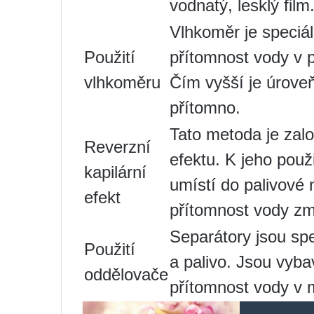
vodnatý, lesklý film
Vlhkoměr je speciáln
Použití
přítomnost vody v p
vlhkoměru
Čím vyšší je úroveň
přítomno.
Tato metoda je zal
Reverzní
efektu. K jeho použi
kapilární
umístí do palivové
efekt
přítomnost vody zm
Separátory jsou spe
Použití
a palivo. Jsou vyba
oddělovače
přítomnost vody v 