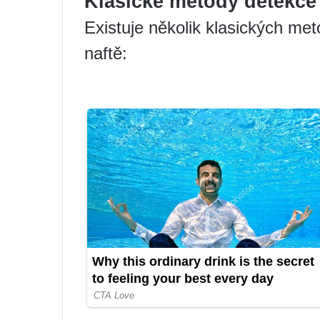
Klasické metody detekce
Existuje několik klasických me
naftě: