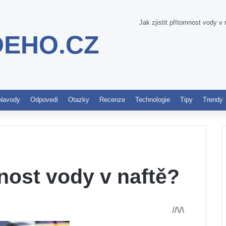
Jak zjistit přítomnost vody v 
DEHO.CZ
Pinterest
Navody
Odpovedi
Otazky
Recenze
Technologie
Tipy
Trendy
mnost vody v naftě?