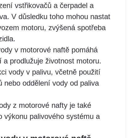
zení vstřikovačů a čerpadel a
liva. V důsledku toho mohou nastat
ovozem motoru, zvýšená spotřeba
idla.
 vody v motorové naftě pomáhá
a prodlužuje životnost motoru.
ci vody v palivu, včetně použití
ů nebo oddělení vody od paliva
dy z motorové nafty je také
ho výkonu palivového systému a