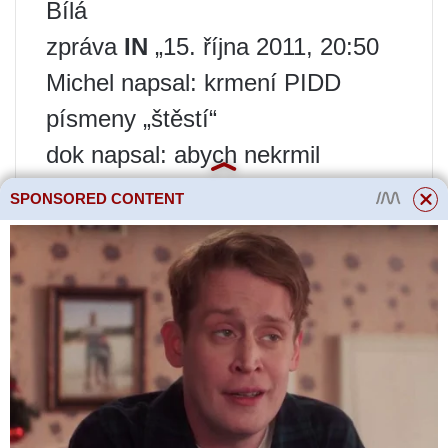
Bílá
zpráva
IN
„15. října 2011, 20:50
Michel napsal: krmení PIDD
písmeny „štěstí“
dok napsal: abych nekrmil
dopravní policii
SPONSORED CONTENT