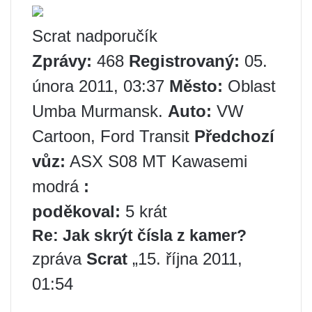
Scrat nadporučík
Zprávy:
468
Registrovaný:
05.
února 2011, 03:37
Město:
Oblast
Umba Murmansk.
Auto:
VW
Cartoon, Ford Transit
Předchozí
vůz:
ASX S08 MT Kawasemi
modrá
:
poděkoval:
5 krát
Re: Jak skrýt čísla z kamer?
zpráva
Scrat
„15. října 2011,
01:54