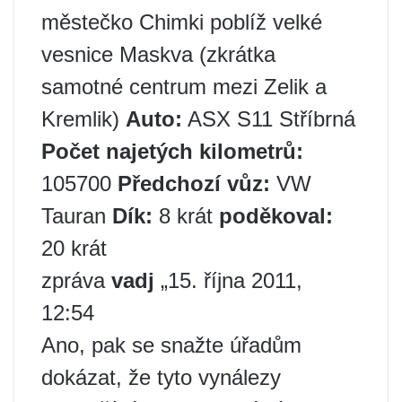
městečko Chimki poblíž velké
vesnice Maskva (zkrátka
samotné centrum mezi Zelik a
Kremlik)
Auto:
ASX S11 Stříbrná
Počet najetých kilometrů:
105700
Předchozí vůz:
VW
Tauran
Dík:
8 krát
poděkoval:
20 krát
zpráva
vadj
„15. října 2011,
12:54
Ano, pak se snažte úřadům
dokázat, že tyto vynálezy