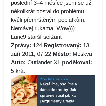
poslední 3–4 měsíce jsem se už
několikrát dostal do problémů
kvůli přemrštěným poplatkům.
Nemávej rukama. Wow)))
Lanc9 starší seržant
Zprávy:
124
Registrovaný:
13.
září 2011, 07:22
Město:
Moskva
Auto:
Outlander XL
poděkoval:
5 krát
Přečtěte si více
Nakrájíme, osolíme a
dáme do trouby. Jak
správně sušit jablka
| Argumenty a fakta