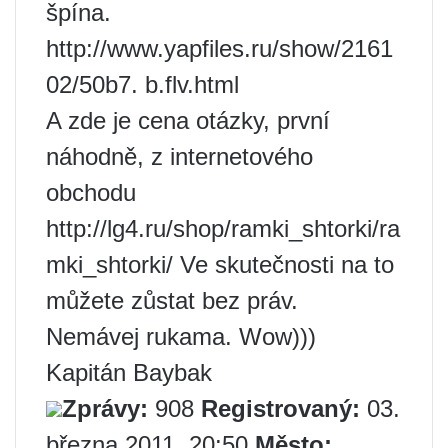
špína.
http://www.yapfiles.ru/show/2161
02/50b7. b.flv.html
A zde je cena otázky, první
náhodně, z internetového
obchodu
http://lg4.ru/shop/ramki_shtorki/ra
mki_shtorki/ Ve skutečnosti na to
můžete zůstat bez práv.
Nemávej rukama. Wow)))
Kapitán Baybak
Zprávy:
908
Registrovaný:
03.
března 2011, 20:50
Město: