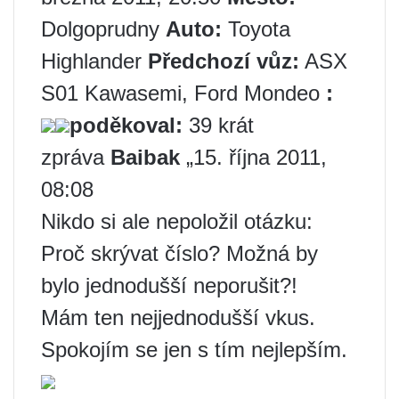
Dolgoprudny
Auto:
Toyota
Highlander
Předchozí vůz:
ASX
S01 Kawasemi, Ford Mondeo
:
poděkoval:
39 krát
zpráva
Baibak
„15. října 2011,
08:08
Nikdo si ale nepoložil otázku:
Proč skrývat číslo? Možná by
bylo jednodušší neporušit?!
Mám ten nejjednodušší vkus.
Spokojím se jen s tím nejlepším.