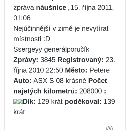
zpráva
náušnice
„15. října 2011,
01:06
Nejúčinnější v zimě je nevytírat
místnosti :D
Ssergeyy generálporučík
Zprávy:
3845
Registrovaný:
23.
října 2010 22:50
Město:
Petere
Auto:
ASX S 08 krásné
Počet
najetých kilometrů:
208000
:
Dík:
129 krát
poděkoval:
139
krát