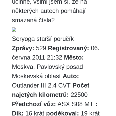
účinné, všiml jsem si, že na
některých autech pomáhají
smazaná čísla?
Seryoga starší poručík
Zprávy:
529
Registrovaný:
06.
června 2011 21:32
Město:
Moskva, Pavlovský posad
Moskevská oblast
Auto:
Outlander III 2.4 CVT
Počet
najetých kilometrů:
22500
Předchozí vůz:
ASX S08 MT
:
Dík:
16 krát
poděkoval:
19 krát