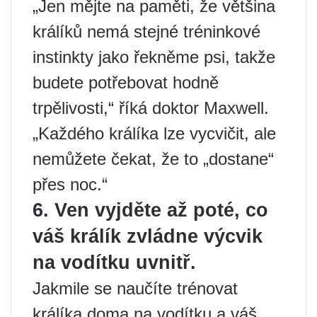
„Jen mějte na paměti, že většina
králíků nemá stejné tréninkové
instinkty jako řekněme psi, takže
budete potřebovat hodně
trpělivosti,“ říká doktor Maxwell.
„Každého králíka lze vycvičit, ale
nemůžete čekat, že to „dostane“
přes noc.“
6. Ven vyjděte až poté, co
váš králík zvládne výcvik
na vodítku uvnitř.
Jakmile se naučíte trénovat
králíka doma na vodítku a váš