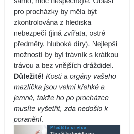
samo, moc nespěchejte. Oblast
pro procházky by měla být
zkontrolována z hlediska
nebezpečí (jiná zvířata, ostré
předměty, hluboké díry). Nejlepší
možností by byl trávník s krátkou
trávou a bez vnějších dráždidel.
Důležité!
Kosti a orgány vašeho
mazlíčka jsou velmi křehké a
jemné, takže ho po procházce
musíte vyšetřit, zda nedošlo k
poranění.
Přečtěte si více
Tloušťka lepidla na