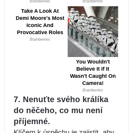
7. Nenuťte svého králíka
do něčeho, co mu není
příjemné.
Klíčem k úspěchu je zajistit, aby