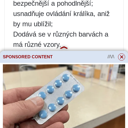
bezpečnější a pohodlnější;
usnadňuje ovládání králíka, aniž
by mu ublížil;
Dodává se v různých barvách a
má různé vzory.
Často má pouze jednu nevýhodu:
SPONSORED CONTENT
tento typ je mnohem dražší než
typ lana.
Jak ji správně nosit
Ukazováček by měl pohodlně
zapadnout mezi límec a krk.
Dodatečný nylonový popruh
zajišťuje pohodlné uchycení na