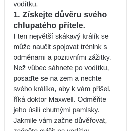
vodítku.
1. Získejte důvěru svého
chlupatého přítele.
I ten největší skákavý králík se
může naučit spojovat trénink s
odměnami a pozitivními zážitky.
Než vůbec sáhnete po vodítku,
posaďte se na zem a nechte
svého králíka, aby k vám přišel,
říká doktor Maxwell. Odměňte
jeho úsilí chutnými pamlsky.
Jakmile vám začne důvěřovat,
začněte cvičit na vodítku.