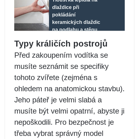
dlaždice při
pokládání
keramických dlaždic
na podlahu a stěnu
Typy králičích postrojů
Před zakoupením vodítka se
musíte seznámit se specifiky
tohoto zvířete (zejména s
ohledem na anatomickou stavbu).
Jeho páteř je velmi slabá a
musíte být velmi opatrní, abyste ji
nepoškodili. Pro bezpečnost je
třeba vybrat správný model