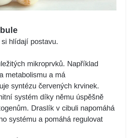
ibule
í si hlídají postavu.
ežitých mikroprvků. Například
 na metabolismu a má
uje syntézu červených krvinek.
nitní systém díky němu úspěšně
togenům. Draslík v cibuli napomáhá
ího systému a pomáhá regulovat