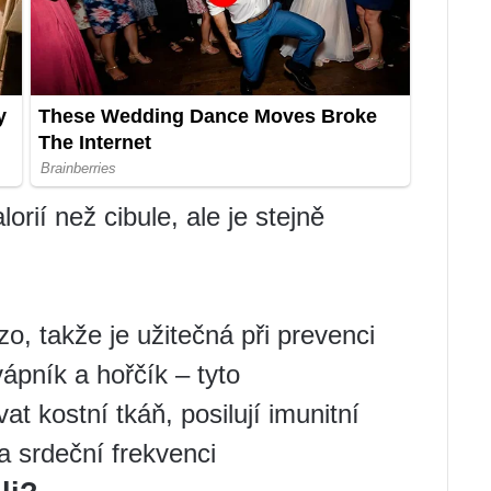
rií než cibule, ale je stejně
zo, takže je užitečná při prevenci
ápník a hořčík – tyto
t kostní tkáň, posilují imunitní
 a srdeční frekvenci