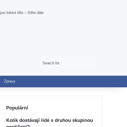
ro lidské tělo – čtěte dále
Search
Switch skin
for
Zpravy
Populární
Kolik dostávají lidé s druhou skupinou
postižení?