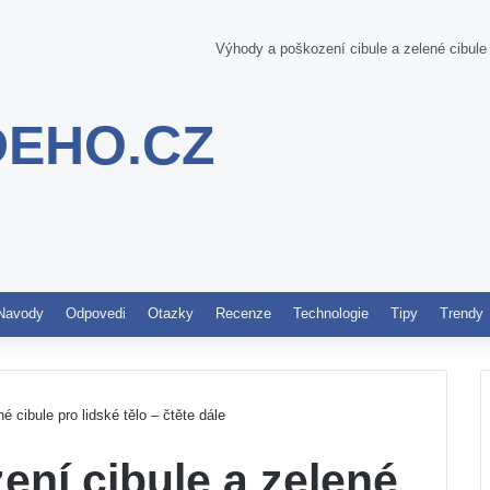
Výhody a poškození cibule a zelené cibule p
DEHO.CZ
Pinterest
Navody
Odpovedi
Otazky
Recenze
Technologie
Tipy
Trendy
 cibule pro lidské tělo – čtěte dále
ní cibule a zelené