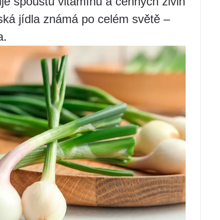
je spoustu vitamínů a cenných živin
pská jídla známá po celém světě –
a.