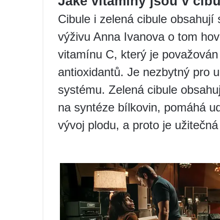
Jaké vitamíny jsou v cibu
Cibule i zelená cibule obsahuj
výživu Anna Ivanova o tom hov
vitamínu C, který je považován 
antioxidantů. Je nezbytný pro 
systému. Zelená cibule obsahuj
na syntéze bílkovin, pomáhá udr
vývoj plodu, a proto je užitečná