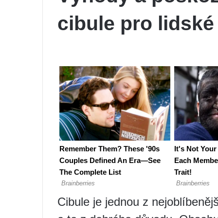
cibule pro lidské 
Cibule je jednou z nejoblíbeněj