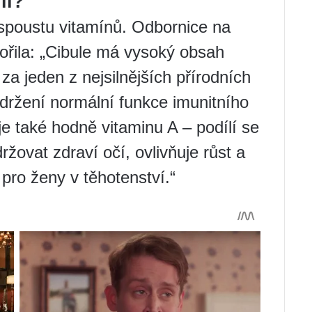
li?
í spoustu vitamínů. Odbornice na
ořila: „Cibule má vysoký obsah
za jeden z nejsilnějších přírodních
udržení normální funkce imunitního
e také hodně vitaminu A – podílí se
žovat zdraví očí, ovlivňuje růst a
 pro ženy v těhotenství.“