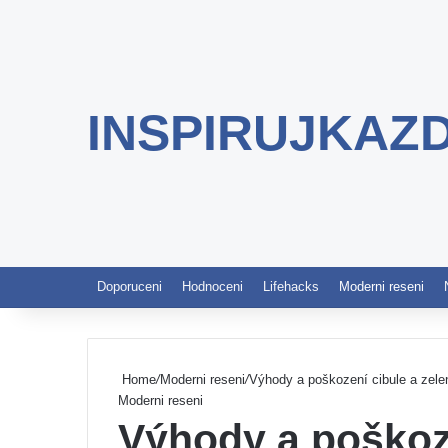
INSPIRUJKAZ
Doporuceni
Hodnoceni
Lifehacks
Moderni reseni
Home
/
Moderni reseni
/
Výhody a poškození cibule a zelené
Moderni reseni
Výhody a poškoze