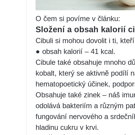
O čem si povíme v článku:
Složení a obsah kalorií c
Cibuli si mohou dovolit i ti, kteř
● obsah kalorií – 41 kcal.
Cibule také obsahuje mnoho důl
kobalt, který se aktivně podílí
hematopoetický účinek, podpor
Obsahuje také zinek – náš imu
odolává bakteriím a různým pa
fungování nervového a srdečn
hladinu cukru v krvi.