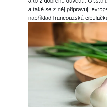
a to z dobrého důvodu. Obsahu
a také se z něj připravují evro
například francouzská cibulačk