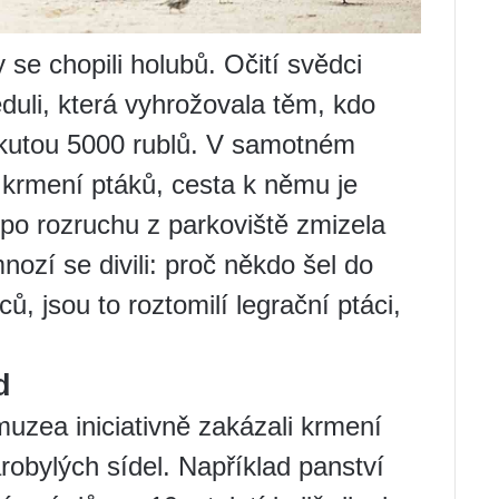
se chopili holubů. Očití svědci
ceduli, která vyhrožovala těm, kdo
okutou 5000 rublů. V samotném
o krmení ptáků, cesta k němu je
po rozruchu z parkoviště zmizela
nozí se divili: proč někdo šel do
, jsou to roztomilí legrační ptáci,
d
uzea iniciativně zakázali krmení
arobylých sídel. Například panství