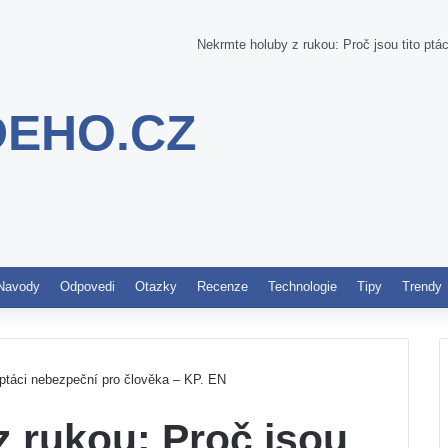
Nekrmte holuby z rukou: Proč jsou tito ptá
DEHO.CZ
Pinterest
Navody
Odpovedi
Otazky
Recenze
Technologie
Tipy
Trendy
 ptáci nebezpeční pro člověka – KP. EN
 rukou: Proč jsou