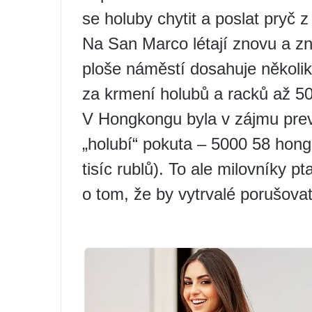
se holuby chytit a poslat pryč 
Na San Marco létají znovu a zn
ploše náměstí dosahuje několika
za krmení holubů a racků až 500
V Hongkongu byla v zájmu pre
„holubí“ pokuta – 5000 58 hon
tisíc rublů). To ale milovníky p
o tom, že by vytrvalé porušovat