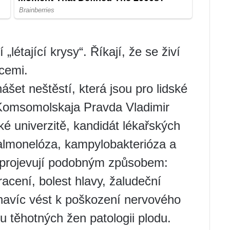
„létající krysy“. Říkají, že se živí
kcemi.
ášet neštěstí, která jsou pro lidské
 Komsomolskaja Pravda Vladimir
 univerzitě, kandidát lékařských
almonelóza, kampylobakterióza a
e projevují podobným způsobem:
racení, bolest hlavy, žaludeční
avíc vést k poškození nervového
u těhotných žen patologii plodu.