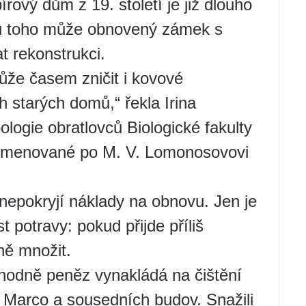
ový dům z 19. století je již dlouho
ku toho může obnovený zámek s
t rekonstrukci.
může časem zničit i kovové
 starých domů,“ řekla Irina
logie obratlovců Biologické fakulty
ojmenované po M. V. Lomonosovovi
epokryjí náklady na obnovu. Jen je
 potravy: pokud přijde příliš
ně množit.
odně peněz vynakládá na čištění
Marco a sousedních budov. Snažili