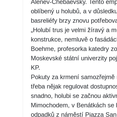
Alenev-Chebaevsky. Tento empír
oblíbený u holubů, a v důsled
basreliéfy brzy znovu potřebova
„Holubí trus je velmi žíravý a 
konstrukce, nemluvě o fasádách
Boehme, profesorka katedry zoo
Moskevské státní univerzity p
KP.
Pokuty za krmení samozřejmě n
třeba nějak regulovat dostupnost
snadno, holubi se začnou aktiv
Mimochodem, v Benátkách se h
odpadků z náměstí Piazza San 