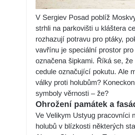
V Sergiev Posad poblíž Moskvy 
strhli na parkovišti u kláštera 
rozhazují potravu pro ptáky, p
vavřínu je speciální prostor pr
označena šipkami. Říká se, že 
cedule označující pokutu. Ale m
války proti holubům? Koneckonců
symboly věrnosti – že?
Ohrožení památek a fasá
Ve Velikym Ustyug pracovníci m
holubů v blízkosti některých st