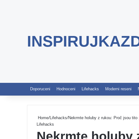
INSPIRUJKAZ
Doporuceni
Hodnoceni
Lifehacks
Moderni reseni
Home
/
Lifehacks
/
Nekrmte holuby z rukou: Proč jsou tito
Lifehacks
Nekrmte holuby z