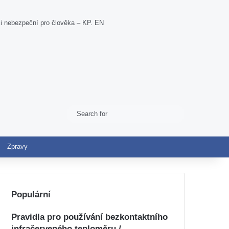
ci nebezpeční pro člověka – KP. EN
Search
Switch skin
for
Zpravy
Populární
Pravidla pro používání bezkontaktního
infračerveného teploměru /