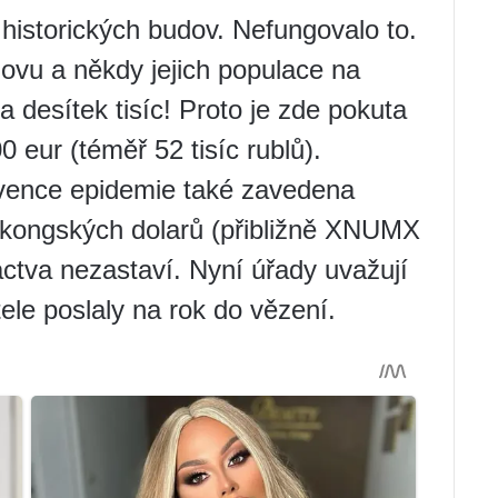
z historických budov. Nefungovalo to.
ovu a někdy jejich populace na
 desítek tisíc! Proto je zde pokuta
 eur (téměř 52 tisíc rublů).
vence epidemie také zavedena
gkongských dolarů (přibližně XNUMX
tactva nezastaví. Nyní úřady uvažují
ele poslaly na rok do vězení.