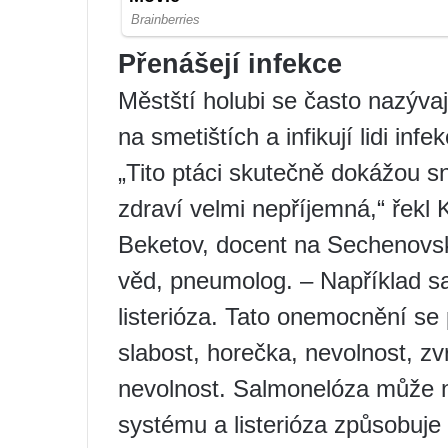
Přenášejí infekce
Městští holubi se často nazývají 
na smetištích a infikují lidi infe
„Tito ptáci skutečně dokážou sn
zdraví velmi nepříjemná,“ řekl
Beketov, docent na Sechenovské
věd, pneumolog. – Například s
listerióza. Tato onemocnění s
slabost, horečka, nevolnost, zv
nevolnost. Salmonelóza může n
systému a listerióza způsobuje 