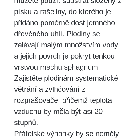
můžete použít substrát složený z
písku a rašeliny, do kterého je
přidáno poměrně dost jemného
dřevěného uhlí. Plodiny se
zalévají malým množstvím vody
a jejich povrch je pokryt tenkou
vrstvou mechu sphagnum.
Zajistěte plodinám systematické
větrání a zvlhčování z
rozprašovače, přičemž teplota
vzduchu by měla být asi 20
stupňů.
Přátelské výhonky by se neměly