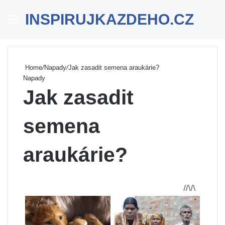
INSPIRUJKAZDEHO.CZ
Menu
Se
Home
/
Napady
/
Jak zasadit semena araukárie?
Napady
Jak zasadit
semena
araukárie?