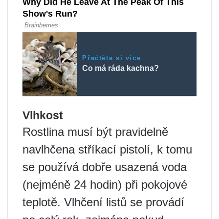
Přečtěte si více
Co má ráda kachna?
Vlhkost
Rostlina musí být pravidelně
navlhčena stříkací pistolí, k tomu
se používá dobře usazená voda
(nejméně 24 hodin) při pokojové
teplotě. Vlhčení listů se provádí