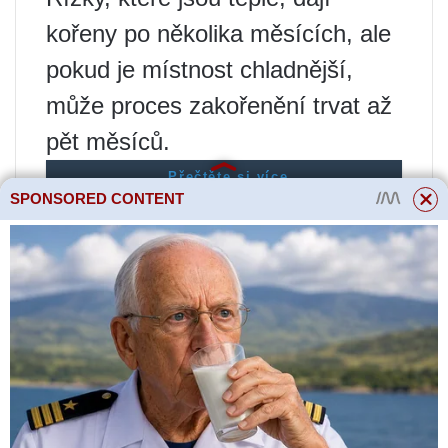
kořeny po několika měsících, ale
pokud je místnost chladnější,
může proces zakořenění trvat až
pět měsíců.
Přečtěte si více
Jak určit potřebné
SPONSORED CONTENT
množství elektrolytu
v baterii pro její
efektivní provoz?
Když se kořeny zakořeněných
řízků v květináči hodně natěsní,
bude třeba je přesadit do větších
nádob, přičemž směs půdy se