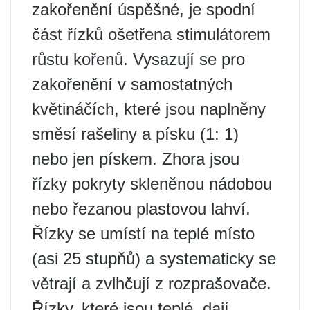
zakořenění úspěšné, je spodní
část řízků ošetřena stimulátorem
růstu kořenů. Vysazují se pro
zakořenění v samostatných
květináčích, které jsou naplněny
směsí rašeliny a písku (1: 1)
nebo jen pískem. Zhora jsou
řízky pokryty skleněnou nádobou
nebo řezanou plastovou lahví.
Řízky se umístí na teplé místo
(asi 25 stupňů) a systematicky se
větrají a zvlhčují z rozprašovače.
Řízky, které jsou teplé, dají