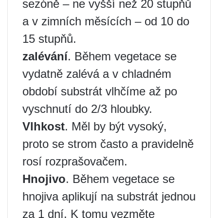
sezóně – ne vyšší než 20 stupňů
a v zimních měsících – od 10 do
15 stupňů.
zalévání
. Během vegetace se
vydatně zalévá a v chladném
období substrát vlhčíme až po
vyschnutí do 2/3 hloubky.
Vlhkost
. Měl by být vysoký,
proto se strom často a pravidelně
rosí rozprašovačem.
Hnojivo
. Během vegetace se
hnojiva aplikují na substrát jednou
za 1 dní. K tomu vezměte