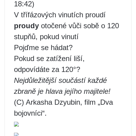
18:42)
V třífázových vinutích proudí
proudy
otočené vůči sobě o 120
stupňů, pokud vinutí
Pojďme se hádat?
Pokud se zatížení liší,
odpovídáte za 120°?
Nejdůležitější součástí každé
zbraně je hlava jejího majitele!
(C) Arkasha Dzyubin, film „Dva
bojovníci“.