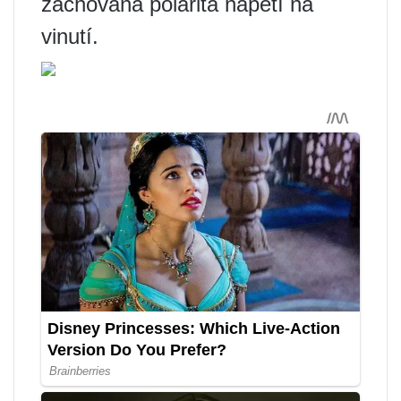
zachována polarita napětí na
vinutí.