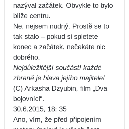
nazýval začátek. Obvykle to bylo
blíže centru.
Ne, nejsem nudný. Prostě se to
tak stalo – pokud si spletete
konec a začátek, nečekáte nic
dobrého.
Nejdůležitější součástí každé
zbraně je hlava jejího majitele!
(C) Arkasha Dzyubin, film „Dva
bojovníci“.
30.6.2015, 18: 35
Ano, vím, že před připojením