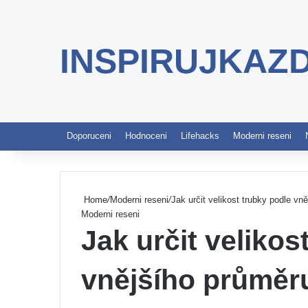
INSPIRUJKAZ
Doporuceni
Hodnoceni
Lifehacks
Moderni reseni
Home
/
Moderni reseni
/
Jak určit velikost trubky podle vn
Moderni reseni
Jak určit velikos
vnějšího průměr