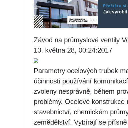
Přečtěte si
Jak vyrobit
Závod na průmyslové ventily V
13. května 28, 00:24:2017
Parametry ocelových trubek maj
účinnosti používání komunikac
zvoleny nesprávně, během pro
problémy. Ocelové konstrukce n
stavebnictví, chemickém průmy
zemědělství. Vybírají se přísn