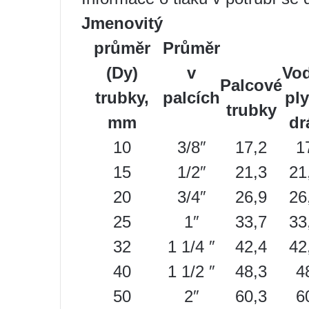
Jmenovitý
průměr
Průměr
(Dy)
v
Vod
Palcové
trubky,
palcích
ply
trubky
mm
dr
10
3/8″
17,2
1
15
1/2″
21,3
21
20
3/4″
26,9
26
25
1″
33,7
33
32
1 1/4 ″
42,4
42
40
1 1/2 ″
48,3
4
50
2″
60,3
6