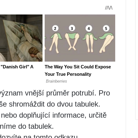
význam vnější průměr potrubí. Pro
vše shromáždit do dvou tabulek.
ebo doplňující informace, určitě
lníme do tabulek.
 dozvíte na tomto odkazu.