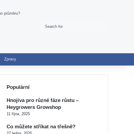
ího průměru?
Search
Switch skin
for
Zpravy
Populární
Hnojiva pro různé fáze růstu –
Heygrowers Growshop
11 října, 2025
Co můžete stříkat na třešně?
27 ledna, 2025