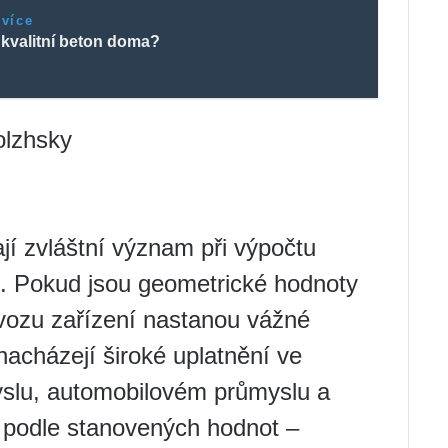
 více
 kvalitní beton doma?
olzhsky
í zvláštní význam při výpočtu
í. Pokud jsou geometrické hodnoty
vozu zařízení nastanou vážné
acházejí široké uplatnění ve
slu, automobilovém průmyslu a
ě podle stanovených hodnot –