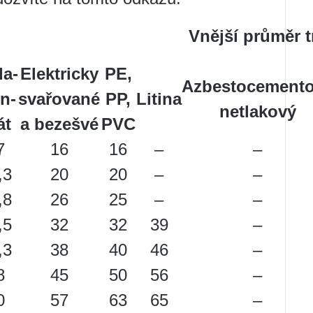
Vnější průměr 
a-
Elektricky
PE,
Azbestocement
n-
svařované
PP,
Litina
netlakový
át
a bezešvé
PVC
7
16
16
–
–
,3
20
20
–
–
,8
26
25
–
–
,5
32
32
39
–
,3
38
40
46
–
8
45
50
56
–
0
57
63
65
–