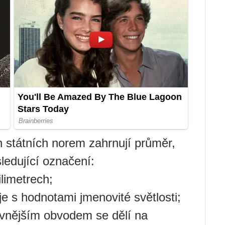
h státních norem zahrnují průměr,
sledující označení:
limetrech;
je s hodnotami jmenovité světlosti;
 vnějším obvodem se dělí na