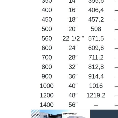
350
14″
355,6
–
400
16″
406,4
–
450
18″
457,2
–
500
20″
508
–
560
22 1/2 ″
571,5
–
600
24″
609,6
–
700
28″
711,2
–
800
32″
812,8
–
900
36″
914,4
–
1000
40″
1016
–
1200
48″
1219,2
–
1400
56″
–
–