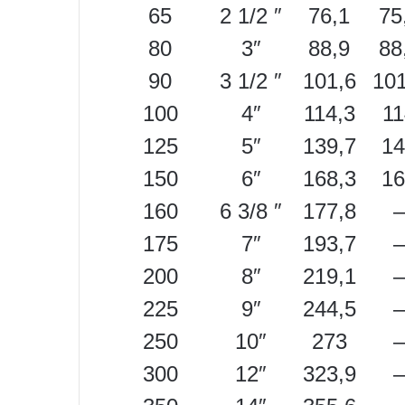
65
2 1/2 ″
76,1
75
80
3″
88,9
88
90
3 1/2 ″
101,6
101
100
4″
114,3
11
125
5″
139,7
14
150
6″
168,3
16
160
6 3/8 ″
177,8
–
175
7″
193,7
–
200
8″
219,1
–
225
9″
244,5
–
250
10″
273
–
300
12″
323,9
–