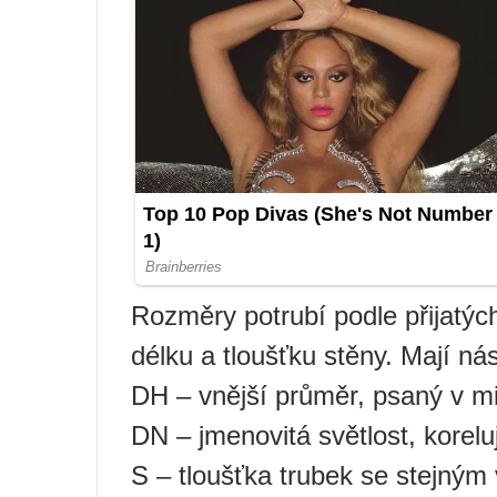
Rozměry potrubí podle přijatýc
délku a tloušťku stěny. Mají ná
DH – vnější průměr, psaný v mi
DN – jmenovitá světlost, korelu
S – tloušťka trubek se stejným