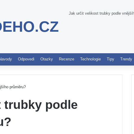
Jak určit velikost trubky podle vnějš
DEHO.CZ
Pinterest
Navody
Odpovedi
Otazky
Recenze
Technologie
Tipy
Trendy
ějšího průměru?
t trubky podle
u?