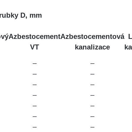
trubky D, mm
ový
Azbestocement
Azbestocementová
L
VT
kanalizace
ka
–
–
–
–
–
–
–
–
–
–
–
–
–
–