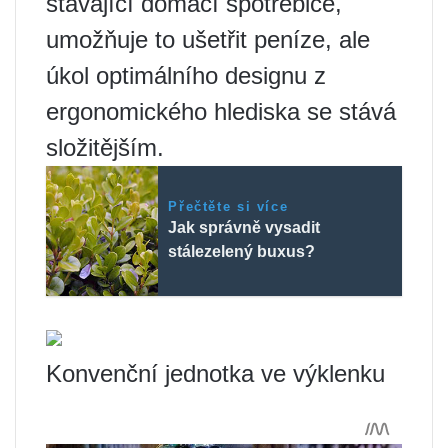
stávající domácí spotřebiče,
umožňuje to ušetřit peníze, ale
úkol optimálního designu z
ergonomického hlediska se stává
složitějším.
Přečtěte si více
Jak správně vysadit
stálezelený buxus?
Konvenční jednotka ve výklenku