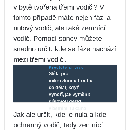
v bytě tvořena třemi vodiči? V
tomto případě máte nejen fázi a
nulový vodič, ale také zemnící
vodič. Pomocí sondy můžete
snadno určit, kde se fáze nachází
mezi třemi vodiči.
Přečtěte si více
Slída pro
mikrovlnnou troubu:
co dělat, když
vyhoří, jak vyměnit
slídovou desku
vlastními rukama
Jak ale určit, kde je nula a kde
ochranný vodič, tedy zemnící