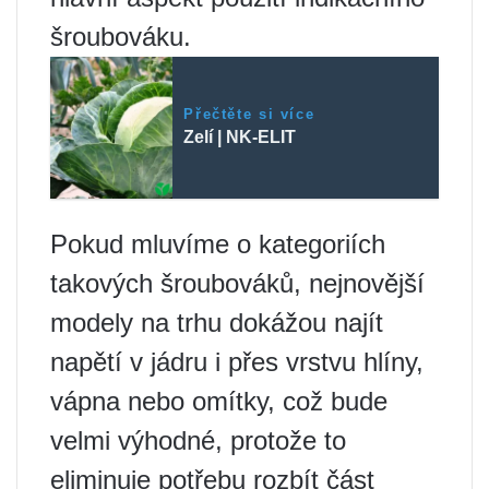
šroubováku.
Přečtěte si více
Zelí | NK-ELIT
Pokud mluvíme o kategoriích
takových šroubováků, nejnovější
modely na trhu dokážou najít
napětí v jádru i přes vrstvu hlíny,
vápna nebo omítky, což bude
velmi výhodné, protože to
eliminuje potřebu rozbít část