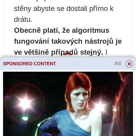
stěny abyste se dostali přímo k
drátu.
Obecně platí, že algoritmus
fungování takových nástrojů je
ve většině případů stejný.
I
když existují rozdíly, které
SPONSORED CONTENT
vznikají v závislosti na
kategoriích, modelech a
explicitních funkcích, které má
konkrétní model s funkcí
indikátoru. Stává se, že z
hlediska své funkčnosti může