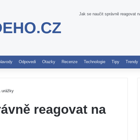
Jak se naučit správně reagovat n
DEHO.CZ
Pinterest
Navody
Odpovedi
Otazky
Recenze
Technologie
Tipy
Trendy
a urážky
rávně reagovat na