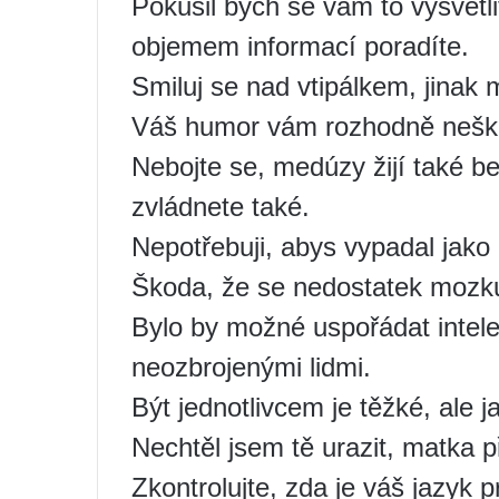
Pokusil bych se vám to vysvětli
objemem informací poradíte.
Smiluj se nad vtipálkem, jinak m
Váš humor vám rozhodně neškr
Nebojte se, medúzy žijí také 
zvládnete také.
Nepotřebuji, abys vypadal jako
Škoda, že se nedostatek mozku 
Bylo by možné uspořádat intele
neozbrojenými lidmi.
Být jednotlivcem je těžké, ale ja
Nechtěl jsem tě urazit, matka p
Zkontrolujte, zda je váš jazyk