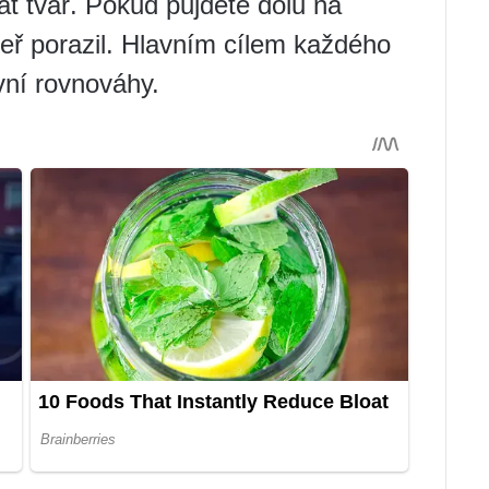
at tvář. Pokud půjdete dolů na
eř porazil. Hlavním cílem každého
vní rovnováhy.