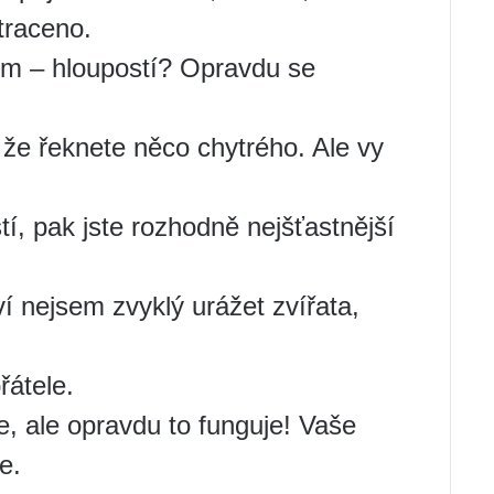
traceno.
em – hloupostí? Opravdu se
že řeknete něco chytrého. Ale vy
í, pak jste rozhodně nejšťastnější
í nejsem zvyklý urážet zvířata,
řátele.
te, ale opravdu to funguje! Vaše
e.