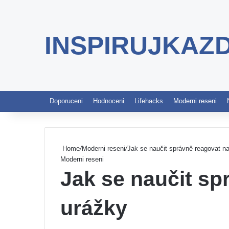
INSPIRUJKAZ
Doporuceni
Hodnoceni
Lifehacks
Moderni reseni
Home
/
Moderni reseni
/
Jak se naučit správně reagovat n
Moderni reseni
Jak se naučit sp
urážky