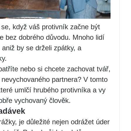
 se, když váš protivník začne být
ne bez dobrého důvodu. Mnoho lidí
 aniž by se drželi zpátky, a
ky.
patříte nebo si chcete zachovat tvář,
eň nevychovaného partnera? V tomto
 které umlčí hrubého protivníka a vy
dobře vychovaný člověk.
nadávek
žky, je důležité nejen odrážet úder