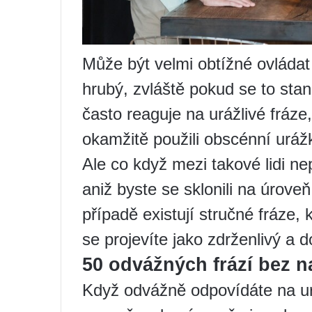
Může být velmi obtížné ovládat
hrubý, zvláště pokud se to sta
často reaguje na urážlivé fráze,
okamžitě použili obscénní uráž
Ale co když mezi takové lidi ne
aniž byste se sklonili na úrov
případě existují stručné fráze,
se projevíte jako zdrženlivý a 
50 odvážných frází bez 
Když odvážně odpovídáte na urá