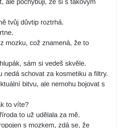
t, ale pochybuji, že si s takovým
ě tvůj důvtip roztrhá.
tne.
bez mozku, což znamená, že to
 hlupák, sám si vedeš skvěle.
nedá schovat za kosmetiku a filtry.
ktuální bitvu, ale nemohu bojovat s
k to víte?
říroda to už udělala za mě.
 propojen s mozkem, zdá se, že