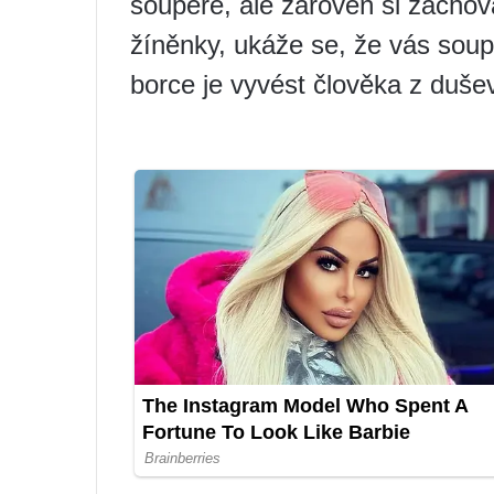
soupeře, ale zároveň si zachov
žíněnky, ukáže se, že vás soup
borce je vyvést člověka z duše