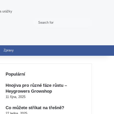
a urážky
Search
Switch skin
for
Zpravy
Populární
Hnojiva pro různé fáze růstu –
Heygrowers Growshop
11 října, 2025
Co můžete stříkat na třešně?
27 ledna, 2025