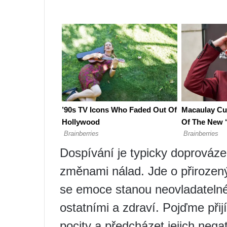
Dospívání je typicky doprováz
změnami nálad. Jde o přirozený
se emoce stanou neovladatelné,
ostatními a zdraví. Pojďme přijí
pocity a předcházet jejich nega