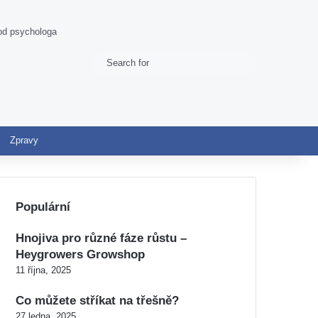
 od psychologa
Search
Switch skin
for
Zpravy
Populární
Hnojiva pro různé fáze růstu –
Heygrowers Growshop
11 října, 2025
Co můžete stříkat na třešně?
27 ledna, 2025