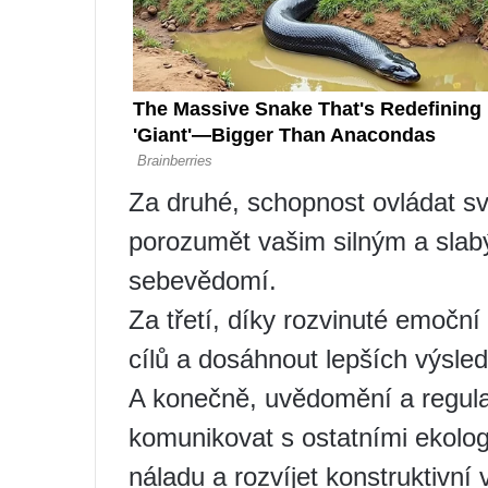
Za druhé, schopnost ovládat s
porozumět vašim silným a slab
sebevědomí.
Za třetí, díky rozvinuté emočn
cílů a dosáhnout lepších výsle
A konečně, uvědomění a regu
komunikovat s ostatními ekolo
náladu a rozvíjet konstruktivní