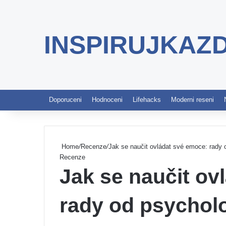
INSPIRUJKAZ
Doporuceni
Hodnoceni
Lifehacks
Moderni reseni
Home
/
Recenze
/
Jak se naučit ovládat své emoce: rady
Recenze
Jak se naučit ov
rady od psychol