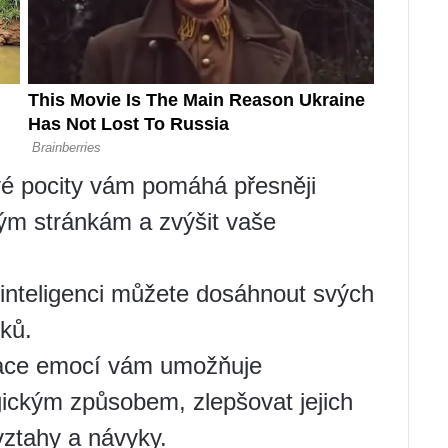
vé pocity vám pomáhá přesněji
ým stránkám a zvýšit vaše
í inteligenci můžete dosáhnout svých
dků.
lace emocí vám umožňuje
gickým způsobem, zlepšovat jejich
 vztahy a návyky.