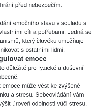
chrání před nebezpečím.
ádání emočního stavu v souladu s
lastními cíli a potřebami. Jedná se
hanismů, který člověku umožňuje
nikovat s ostatními lidmi.
egulovat emoce
 to důležité pro fyzické a duševní
 obecně.
at emoce může vést ke zvýšené
ánku a stresu. Sebeovládání vám
ýšit úroveň odolnosti vůči stresu.