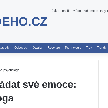
Jak se naučit ovládat své emoce: rady
DEHO.CZ
Pinterest
Navody
Odpovedi
Otazky
Recenze
Technologie
Tipy
Trendy
 od psychologa
ládat své emoce:
oga