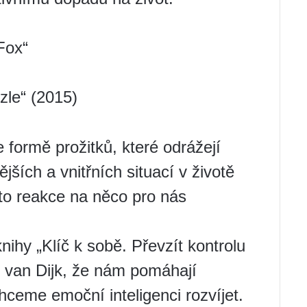
Fox“
zle“ (2015)
formě prožitků, které odrážejí
ších a vnitřních situací v životě
to reakce na něco pro nás
nihy „Klíč k sobě. Převzít kontrolu
i van Dijk, že nám pomáhají
hceme emoční inteligenci rozvíjet.