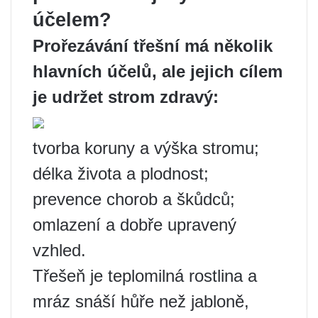
účelem?
Prořezávání třešní má několik
hlavních účelů, ale jejich cílem
je udržet strom zdravý:
tvorba koruny a výška stromu;
délka života a plodnost;
prevence chorob a škůdců;
omlazení a dobře upravený
vzhled.
Třešeň je teplomilná rostlina a
mráz snáší hůře než jabloně,