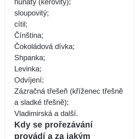
huňatý (keřovitý);
sloupovitý;
cítil;
Čínština;
Čokoládová dívka;
Shpanka;
Levinka;
Odvíjení;
Zázračná třešeň (kříženec třešně
a sladké třešně);
Vladimirská a další.
Kdy se prořezávání
provádí a za jakým