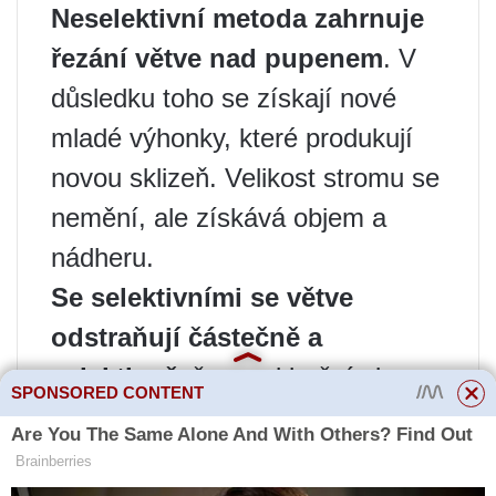
Neselektivní metoda zahrnuje
řezání větve nad pupenem
. V
důsledku toho se získají nové
mladé výhonky, které produkují
novou sklizeň. Velikost stromu se
nemění, ale získává objem a
nádheru.
Se selektivními se větve
odstraňují částečně a
selektivně
, řez nad bočními
SPONSORED CONTENT
větvemi. Tenké větve se nařežou
na pupeny. Strom zhoustne a