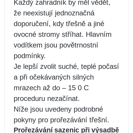
Každý zahradník by měl vědět,
že neexistují jednoznačná
doporučení, kdy třešně a jiné
ovocné stromy stříhat. Hlavním
vodítkem jsou povětrnostní
podmínky.
Je lepší zvolit suché, teplé počasí
a při očekávaných silných
mrazech až do – 15 0 C
proceduru nezačínat.
Níže jsou uvedeny podrobné
pokyny pro prořezávání třešní.
Prořezávání sazenic při výsadbě