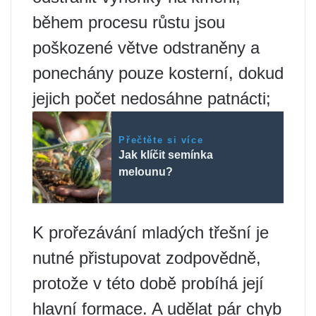
během procesu růstu jsou
poškozené větve odstraněny a
ponechány pouze kosterní, dokud
jejich počet nedosáhne patnácti;
Přečtěte si více
Jak klíčit semínka
melounu?
K prořezávání mladých třešní je
nutné přistupovat zodpovědně,
protože v této době probíhá její
hlavní formace. A udělat pár chyb