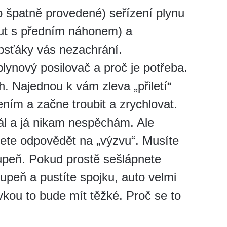
 špatně provedené) seřízení plynu
aut s předním náhonem) a
bsťáky vás nezachrání.
plynový posilovač a proč je potřeba.
h. Najednou k vám zleva „přiletí“
ním a začne troubit a zrychlovat.
ál a já nikam nespěchám. Ale
ete odpovědět na „výzvu“. Musíte
stupeň. Pokud prostě sešlápnete
tupeň a pustíte spojku, auto velmi
vkou to bude mít těžké. Proč se to