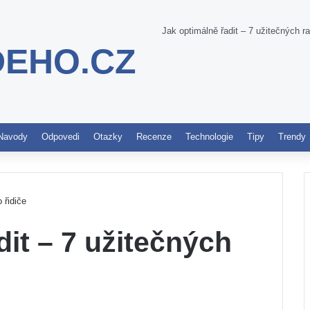
Jak optimálně řadit – 7 užitečných ra
DEHO.CZ
Pinterest
Navody
Odpovedi
Otazky
Recenze
Technologie
Tipy
Trendy
 řidiče
dit – 7 užitečných