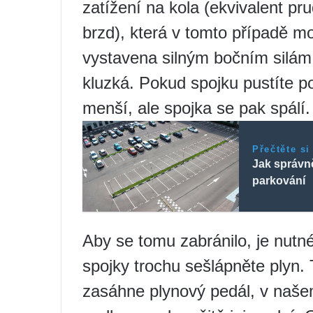
zatížení na kola (ekvivalent p
brzd), která v tomto případě mo
vystavena silným bočním silám 
kluzká. Pokud spojku pustíte
menší, ale spojka se pak spálí.
Přečtěte si
Jak správně
parkování
Aby se tomu zabránilo, je nutné
spojky trochu sešlápněte plyn. 
zasáhne plynový pedál, v naše