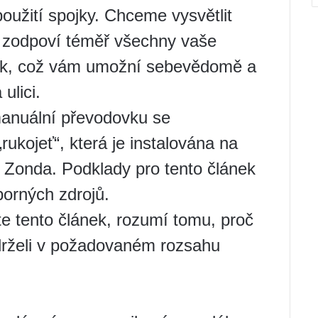
použití spojky. Chceme vysvětlit
o zodpoví téměř všechny vaše
atek, což vám umožní sebevědomě a
 ulici.
manuální převodovku se
rukojeť“, která je instalována na
 Zonda. Podklady pro tento článek
orných zdrojů.
e tento článek, rozumí tomu, proč
udrželi v požadovaném rozsahu