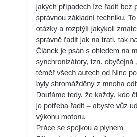
jakých případech lze řadit bez 
správnou základní techniku. T
otázky a rozptýlí jakýkoli zm
správně řadit jak na trati, tak na
Článek je psán s ohledem na 
synchronizátory, tzn. obyčejná „
téměř všech autech od Nine po
byly shromážděny z mnoha odb
Doufáme tedy, že každý, kdo čt
je potřeba řadit – abyste vůz 
výkonu motoru.
Práce se spojkou a plynem