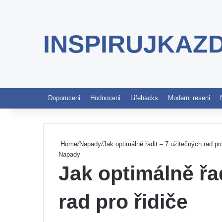
INSPIRUJKAZ
Doporuceni
Hodnoceni
Lifehacks
Moderni reseni
Home
/
Napady
/
Jak optimálně řadit – 7 užitečných rad pro
Napady
Jak optimálně řa
rad pro řidiče