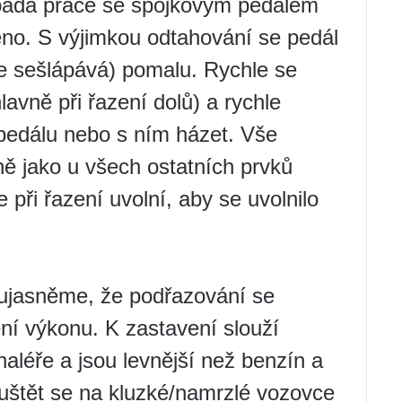
ypadá práce se spojkovým pedálem
ěno. S výjimkou odtahování se pedál
ne sešlápává) pomalu. Rychle se
avně při řazení dolů) a rychle
 pedálu nebo s ním házet. Vše
jně jako u všech ostatních prvků
 při řazení uvolní, aby se uvolnilo
ě ujasněme, že podřazování se
ní výkonu. K zastavení slouží
haléře a jsou levnější než benzín a
ouštět se na kluzké/namrzlé vozovce