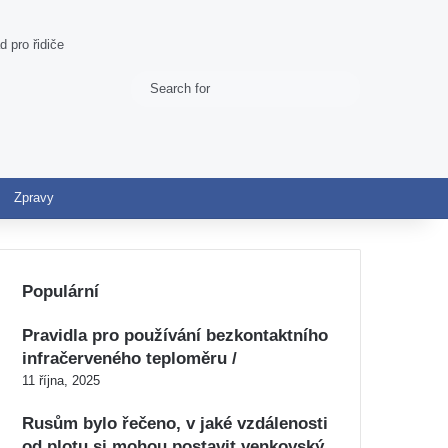
d pro řidiče
Search
Switch skin
for
Zpravy
Populární
Pravidla pro používání bezkontaktního
infračerveného teploměru /
11 října, 2025
Rusům bylo řečeno, v jaké vzdálenosti
od plotu si mohou postavit venkovský