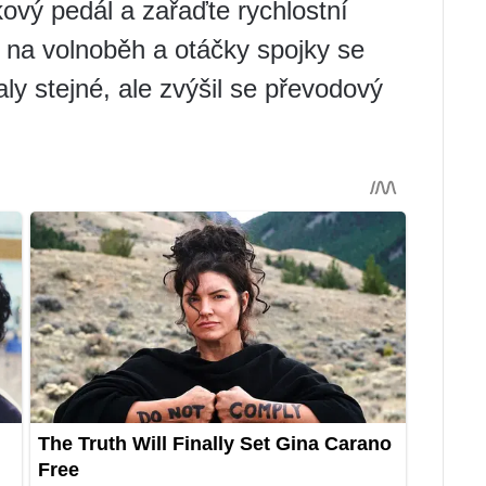
kový pedál a zařaďte rychlostní
 na volnoběh a otáčky spojky se
aly stejné, ale zvýšil se převodový