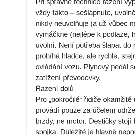
Při správné technice řazení v
vždy takto – sešlápnuto, uvoln
nikdy neuvolňuje (a už vůbec 
vymáčkne (nejlépe k podlaze, hl
uvolní. Není potřeba šlapat do
probíhá hladce, ale rychle, ste
ovládání vozu. Plynový pedál se
zatížení převodovky.
Řazení dolů
Pro „pokročilé“ řidiče okamžit
provádí pouze za účelem udrže
brzdy, ne motor. Destičky stojí 
spojka. Důležité je hlavně nep