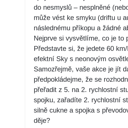
do nesmyslů – nesplněné (nebo
může vést ke smyku (driftu u 
následnému příkopu a žádné a
Nejprve si vysvětlíme, co je to 
Představte si, že jedete 60 km/
efektní Sky s neonovým osvětle
Samozřejmě, vaše akce je jít d
předpokládejme, že se rozhodn
přeřadit z 5. na 2. rychlostní 
spojku, zařadíte 2. rychlostní s
silně cukne a spojka s převodo
děje?