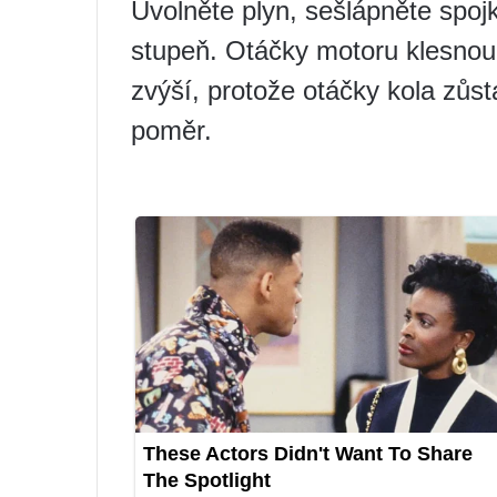
Uvolněte plyn, sešlápněte spoj
stupeň. Otáčky motoru klesnou
zvýší, protože otáčky kola zůst
poměr.