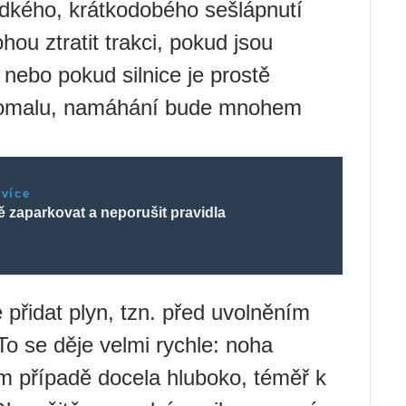
rudkého, krátkodobého sešlápnutí
hou ztratit trakci, pokud jsou
nebo pokud silnice je prostě
 pomalu, namáhání bude mnohem
 více
 zaparkovat a neporušit pravidla
 přidat plyn, tzn. před uvolněním
To se děje velmi rychle: noha
m případě docela hluboko, téměř k