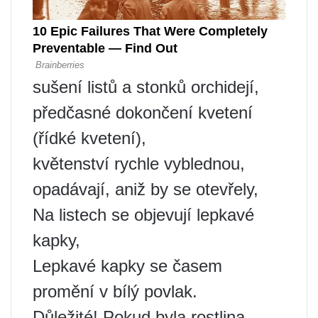
sušení listů a stonků orchidejí,
předčasné dokončení kvetení
(řídké kvetení),
květenství rychle vyblednou,
opadávají, aniž by se otevřely,
Na listech se objevují lepkavé
kapky,
Lepkavé kapky se časem
promění v bílý povlak.
Důležité! Pokud byla rostlina