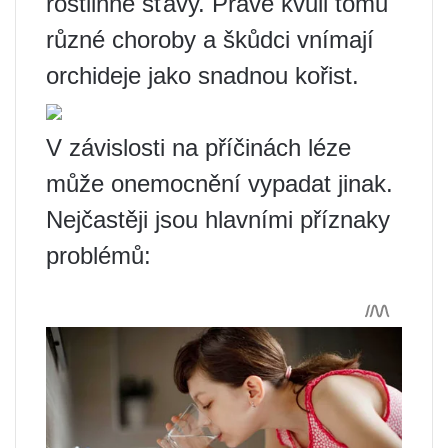
rostlinné šťávy. Právě kvůli tomu
různé choroby a škůdci vnímají
orchideje jako snadnou kořist.
V závislosti na příčinách léze
může onemocnění vypadat jinak.
Nejčastěji jsou hlavními příznaky
problémů: