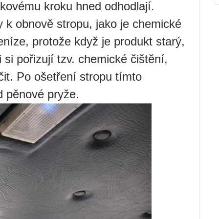
takovému kroku hned odhodlají.
y k obnově stropu, jako je chemické
eníze, protože když je produkt starý,
si pořizují tzv. chemické čištění,
it. Po ošetření stropu tímto
d pěnové pryže.