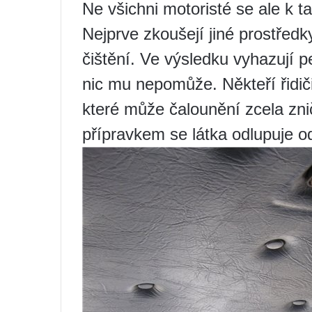
Ne všichni motoristé se ale k 
Nejprve zkoušejí jiné prostředk
čištění. Ve výsledku vyhazují p
nic mu nepomůže. Někteří řidiči 
které může čalounění zcela znič
přípravkem se látka odlupuje o