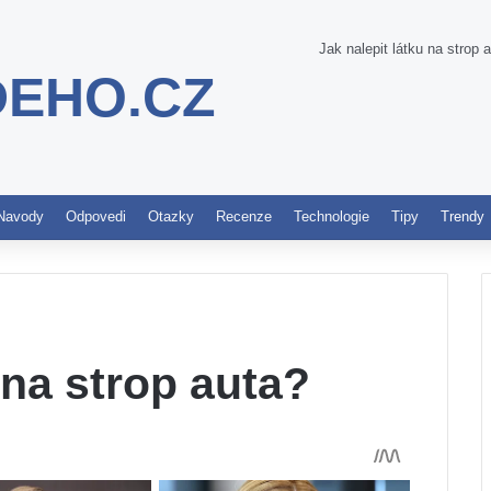
Jak nalepit látku na strop 
DEHO.CZ
Pinterest
Navody
Odpovedi
Otazky
Recenze
Technologie
Tipy
Trendy
 na strop auta?