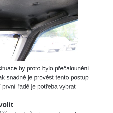
ituace by proto bylo přečalounění
k snadné je provést tento postup
 první řadě je potřeba vybrat
olit