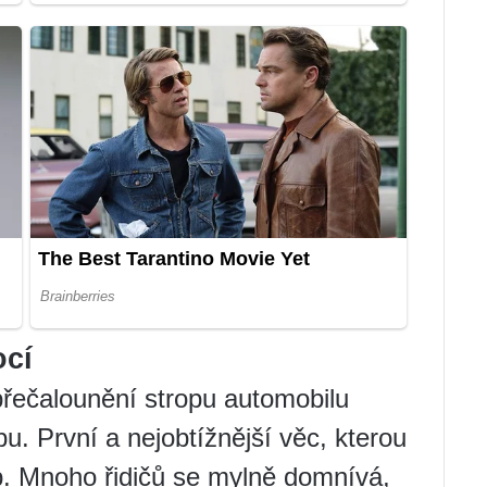
ocí
přečalounění stropu automobilu
. První a nejobtížnější věc, kterou
op. Mnoho řidičů se mylně domnívá,