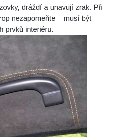
zovky, dráždí a unavují zrak. Při
strop nezapomeňte – musí být
 prvků interiéru.