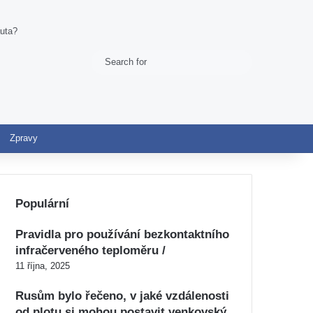
auta?
Search
Switch skin
for
Zpravy
Populární
Pravidla pro používání bezkontaktního
infračerveného teploměru /
11 října, 2025
Rusům bylo řečeno, v jaké vzdálenosti
od plotu si mohou postavit venkovský