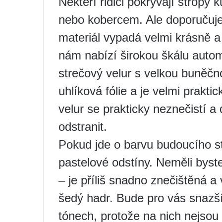
Někteří řidiči pokrývají stropy
nebo kobercem. Ale doporučuje
materiál vypadá velmi krásně a
nám nabízí širokou škálu autom
strečový velur s velkou buněčn
uhlíková fólie a je velmi prakt
velur se prakticky neznečistí a
odstranit.
Pokud jde o barvu budoucího st
pastelové odstíny. Neměli byst
– je příliš snadno znečištěná a
šedý hadr. Bude pro vás snazší
tónech, protože na nich nejsou 