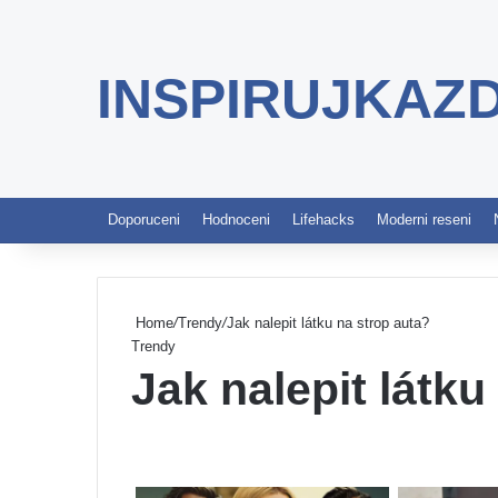
INSPIRUJKAZ
Doporuceni
Hodnoceni
Lifehacks
Moderni reseni
Home
/
Trendy
/
Jak nalepit látku na strop auta?
Trendy
Jak nalepit látku