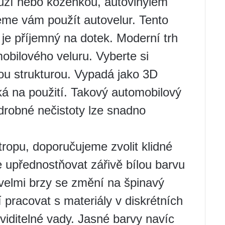
 kůží nebo koženkou, autovinylem
me vám použít autovelur. Tento
 je příjemný na dotek. Moderní trh
obilového veluru. Vyberte si
ou strukturou. Vypadá jako 3D
ická na použití. Takový automobilový
 drobné nečistoty lze snadno
ropu, doporučujeme zvolit klidné
e upřednostňovat zářivě bílou barvu
 velmi brzy se změní na špinavý
 pracovat s materiály v diskrétních
viditelné vady. Jasné barvy navíc