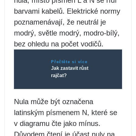
nula, místo písmen L a N se řídí
barvami kabelů. Elektrické normy
poznamenávají, že neutrál je
modrý, světle modrý, modro-bílý,
bez ohledu na počet vodičů.
Přečtěte si více
Jak zastavit růst
rajčat?
Nula může být označena
latinským písmenem N, které se
v diagramu čte jako mínus.
Důvodem čtení je účast nuly na