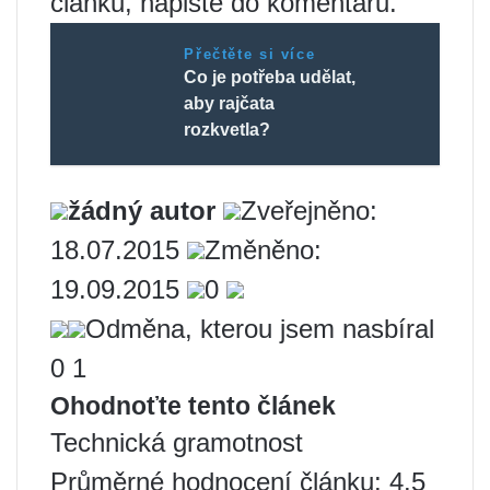
článku, napište do komentářů.
Přečtěte si více
Co je potřeba udělat,
aby rajčata
rozkvetla?
žádný autor
Zveřejněno:
18.07.2015
Změněno:
19.09.2015
0
Odměna, kterou jsem nasbíral
0 1
Ohodnoťte tento článek
Technická gramotnost
Průměrné hodnocení článku: 4.5