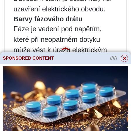
uzavření elektrického obvodu.
Barvy fázového drátu
Fáze je vedení pod napětím,
které při neopatrném dotyku
může vést k úrazu elektrickým
SPONSORED CONTENT
proudem. Začínající řemeslníci
mají často problém najít kabel.
Fáze je označena černou,
hnědou, krémovou, červenou,
oranžovou, růžovou, fialovou,
šedou a bílou.
Index fáze alfa je L. Používá se