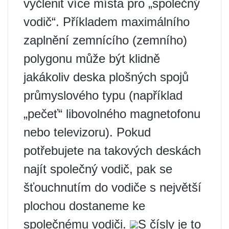
vyčlenit více místa pro „společný
vodič“. Příkladem maximálního
zaplnění zemnícího (zemního)
polygonu může být klidně
jakákoliv deska plošných spojů
průmyslového typu (například
„pečeť“ libovolného magnetofonu
nebo televizoru). Pokud
potřebujete na takových deskách
najít společný vodič, pak se
šťouchnutím do vodiče s největší
plochou dostaneme ke
společnému vodiči.
S čísly je to