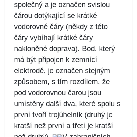
společný a je označen svislou
čárou dotýkající se krátké
vodorovné čáry (někdy z této
čáry vybíhají krátké čáry
nakloněné doprava). Bod, který
má být připojen k zemnící
elektrodě, je označen stejným
způsobem, s tím rozdílem, že
pod vodorovnou čarou jsou
umístěny další dva, které spolu s
první tvoří trojúhelník (druhý je
kratší než první a třetí je kratší
než druhý).
V zahraničních