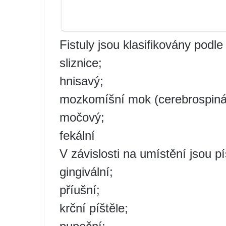
Fistuly jsou klasifikovány podle
sliznice;
hnisavý;
mozkomíšní mok (cerebrospiná
močový;
fekální
V závislosti na umístění jsou pí
gingivální;
příušní;
krční píštěle;