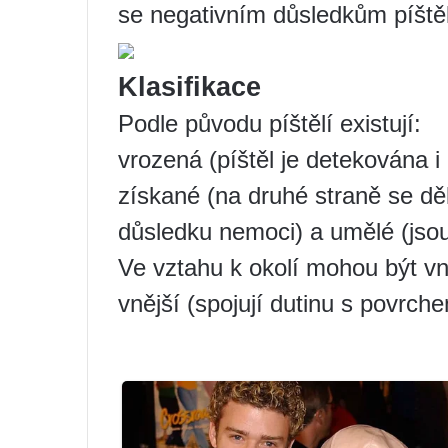
se negativním důsledkům píštěl
Klasifikace
Podle původu píštělí existují:
vrozená (píštěl je detekována i
získané (na druhé straně se děl
důsledku nemoci) a umělé (jsou 
Ve vztahu k okolí mohou být vni
vnější (spojují dutinu s povrche