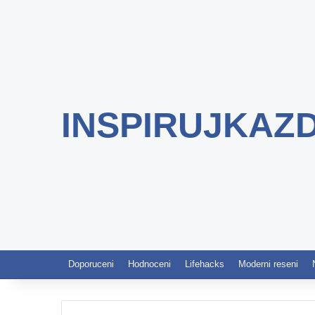
INSPIRUJKAZ
Doporuceni
Hodnoceni
Lifehacks
Moderni reseni