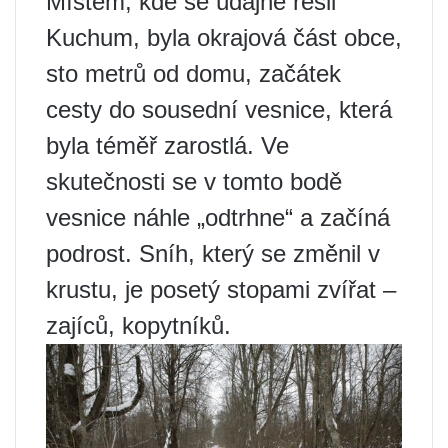
Místem, kde se údajně řešil
Kuchum, byla okrajová část obce,
sto metrů od domu, začátek
cesty do sousední vesnice, která
byla téměř zarostlá. Ve
skutečnosti se v tomto bodě
vesnice náhle „odtrhne“ a začíná
podrost. Sníh, který se změnil v
krustu, je posetý stopami zvířat –
zajíců, kopytníků.