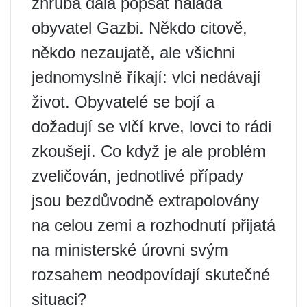
zhruba dala popsat nálada
obyvatel Gazbi. Někdo citově,
někdo nezaujatě, ale všichni
jednomyslně říkají: vlci nedávají
život. Obyvatelé se bojí a
dožadují se vlčí krve, lovci to rádi
zkoušejí. Co když je ale problém
zveličován, jednotlivé případy
jsou bezdůvodně extrapolovány
na celou zemi a rozhodnutí přijatá
na ministerské úrovni svým
rozsahem neodpovídají skutečné
situaci?