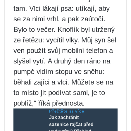
tam. Vlci lákají psa: utíkají, aby
se za nimi vrhl, a pak zaútočí.
Bylo to večer. Knoflík byl utržený
ze řetězu: vycítil vlky. Můj syn šel
ven použít svůj mobilní telefon a
slyšel vytí. A druhý den ráno na
pumpě vidím stopu ve sněhu:
běhali zajíci a vlci. Můžete se na
to místo jít podívat sami, je to
poblíž,“ říká přednosta.
Přečtěte si více
Jak zachránit
sazenice rajčat před