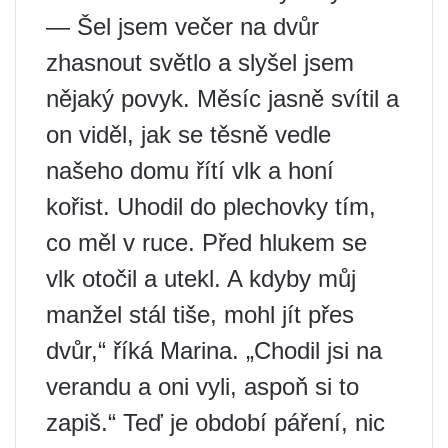
— Šel jsem večer na dvůr
zhasnout světlo a slyšel jsem
nějaký povyk. Měsíc jasně svítil a
on viděl, jak se těsně vedle
našeho domu řítí vlk a honí
kořist. Uhodil do plechovky tím,
co měl v ruce. Před hlukem se
vlk otočil a utekl. A kdyby můj
manžel stál tiše, mohl jít přes
dvůr,“ říká Marina. „Chodil jsi na
verandu a oni vyli, aspoň si to
zapiš.“ Teď je období páření, nic