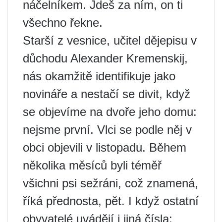
náčelníkem. Jdeš za ním, on ti
všechno řekne.
Starší z vesnice, učitel dějepisu v
důchodu Alexander Kremenskij,
nás okamžitě identifikuje jako
novináře a nestačí se divit, když
se objevíme na dvoře jeho domu:
nejsme první. Vlci se podle něj v
obci objevili v listopadu. Během
několika měsíců byli téměř
všichni psi sežráni, což znamená,
říká přednosta, pět. I když ostatní
obyvatelé uvádějí i jiná čísla: