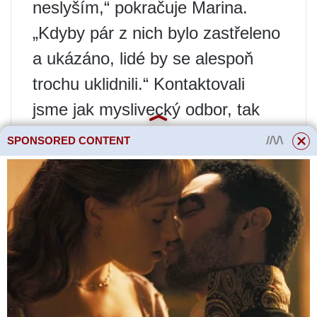
neslyším,“ pokračuje Marina.
„Kdyby pár z nich bylo zastřeleno
a ukázáno, lidé by se alespoň
trochu uklidnili.“ Kontaktovali
jsme jak myslivecký odbor, tak
policii. Odpověď zní: „Jaký je
SPONSORED CONTENT
zázrak potkat vlka v přírodě.“ Ale
jedna věc je v přírodě a druhá
věc na vašem vlastním dvoře.
Pošlete děti do školy – na
autobusové zastávce je ráno tma.
Ze Staraya Gazba je to na
zastávku dlouhá procházka,