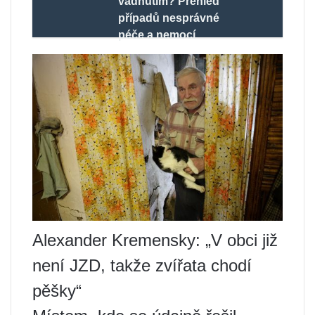
vadnutím? Přehled
případů nesprávné
péče a nemocí
Alexander Kremensky: „V obci již
není JZD, takže zvířata chodí
pěšky“