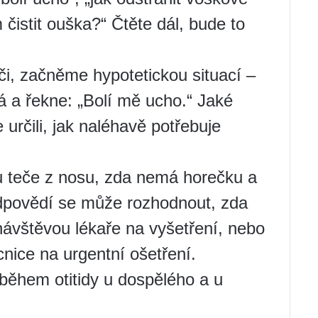
 čistit ouška?“ Čtěte dál, bude to
i, začněme hypotetickou situací –
 a řekne: „Bolí mě ucho.“ Jaké
 určili, jak naléhavě potřebuje
u teče z nosu, zda nemá horečku a
odpovědí se může rozhodnout, zda
návštěvou lékaře na vyšetření, nebo
nice na urgentní ošetření.
během otitidy u dospělého a u