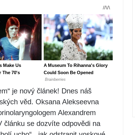
em“ je nový článek! Dnes náš
kařských věd. Oksana Alekseevna
orinolaryngologem Alexandrem
 článku se dozvíte odpovědi na
bolí ucho“, „jak odstranit voskové