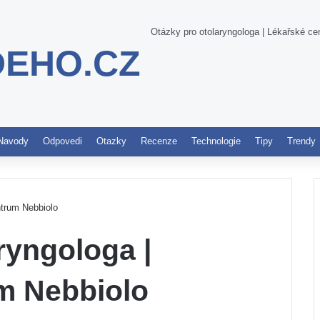
Otázky pro otolaryngologa | Lékařské ce
DEHO.CZ
Pinterest
Navody
Odpovedi
Otazky
Recenze
Technologie
Tipy
Trendy
ntrum Nebbiolo
ryngologa |
m Nebbiolo