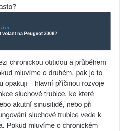
často?
 více
t volant na Peugeot 2008?
ezi chronickou otitidou a průběhem
 Pokud mluvíme o druhém, pak je to
u opakuji – hlavní příčinou rozvoje
nkce sluchové trubice, ke které
bo akutní sinusitidě, nebo při
ungování sluchové trubice vede k
ha. Pokud mluvíme o chronickém