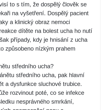
isí to s tím, že dospělý člověk se
lékaři na vyšetření. Dospělý pacient
naky a klinický obraz nemoci
eakce dítěte na bolest ucha ho nutí
 však případy, kdy je hnisání z ucha
e to způsobeno nízkým prahem
nětu středního ucha?
ánětu středního ucha, pak hlavní
t a dysfunkce sluchové trubice.
že rozvinout poté, co se infekce
ůsledku nesprávného smrkání,