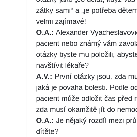
zátky sami“ a „je potřeba dětem
velmi zajímavé!
O.A.:
Alexander Vyacheslavovič
pacient nebo známý vám zavolá
otázky byste mu položili, abyste
navštívit lékaře?
A.V.:
První otázky jsou, zda m
jaká je povaha bolesti. Podle 
pacient může odložit čas před 
zda musí okamžitě jít do nemoc
O.A.:
Je nějaký rozdíl mezi prů
dítěte?