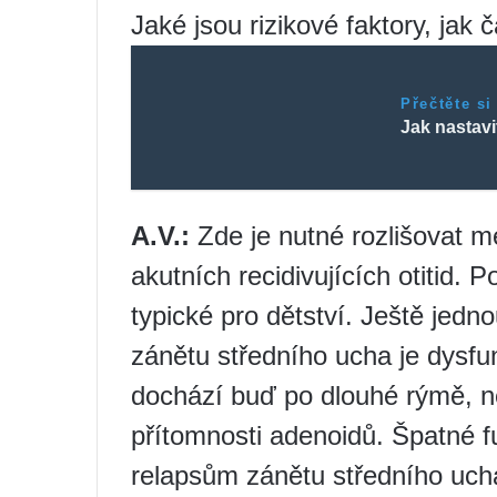
Jaké jsou rizikové faktory, jak 
Přečtěte si
Jak nastavi
A.V.:
Zde je nutné rozlišovat m
akutních recidivujících otitid.
typické pro dětství. Ještě jedno
zánětu středního ucha je dysfu
dochází buď po dlouhé rýmě, ne
přítomnosti adenoidů. Špatné f
relapsům zánětu středního uc