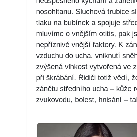
neúspěšného kýchání a zánětl
nosohltanu. Sluchová trubice s
tlaku na bubínek a spojuje stř
mluvíme o vnějším otitis, pak j
nepříznivé vnější faktory. K zá
vzduchu do ucha, vniknutí sněh
zvýšená vlhkost vytvořená ve 
při škrábání. Řidiči totiž vědí,
zánětu středního ucha – kůže r
zvukovodu, bolest, hnisání – tak 