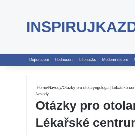
INSPIRUJKAZ
Doporuceni
Hodnoceni
Lifehacks
Moderni reseni
Home
/
Navody
/
Otázky pro otolaryngologa | Lékařské ce
Navody
Otázky pro otola
Lékařské centru