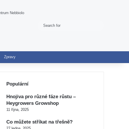
ntrum Nebbiolo
Search
Switch skin
for
Zpravy
Populární
Hnojiva pro různé fáze růstu –
Heygrowers Growshop
11 října, 2025
Co můžete stříkat na třešně?
27 ledna, 2025