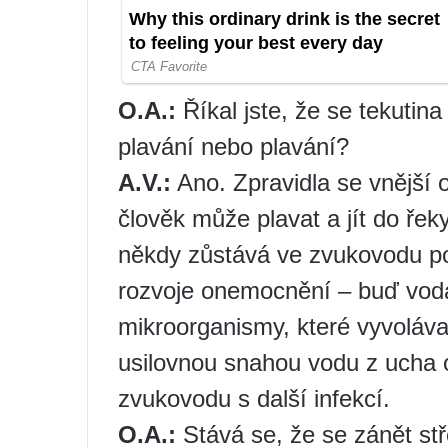
O.A.:
Říkal jste, že se tekutina
plavání nebo plavání?
A.V.:
Ano. Zpravidla se vnější o
člověk může plavat a jít do řek
někdy zůstává ve zvukovodu p
rozvoje onemocnění – buď vod
mikroorganismy, které vyvoláva
usilovnou snahou vodu z ucha 
zvukovodu s další infekcí.
O.A.:
Stává se, že se zánět st