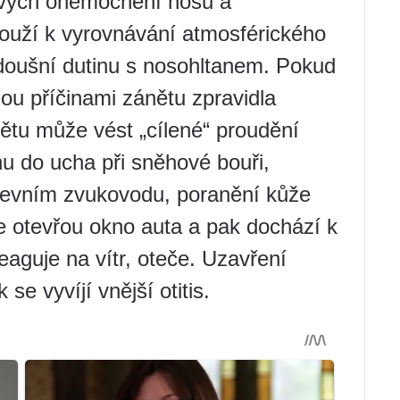
ivých onemocnění nosu a
louží k vyrovnávání atmosférického
edoušní dutinu s nosohltanem. Pokud
sou příčinami zánětu zpravidla
nětu může vést „cílené“ proudění
u do ucha při sněhové bouři,
zevním zvukovodu, poranění kůže
 že otevřou okno auta a pak dochází k
eaguje na vítr, oteče. Uzavření
se vyvíjí vnější otitis.