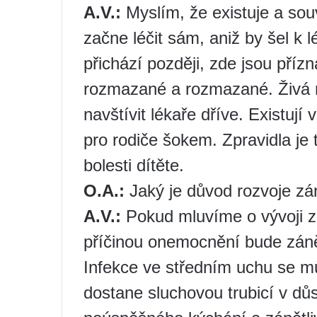
A.V.:
Myslím, že existuje a souv
začne léčit sám, aniž by šel k 
přichází později, zde jsou příz
rozmazané a rozmazané. Živá r
navštívit lékaře dříve. Existují
pro rodiče šokem. Zpravidla j
bolesti dítěte.
O.A.:
Jaký je důvod rozvoje zá
A.V.:
Pokud mluvíme o vývoji z
příčinou onemocnění bude záně
Infekce ve středním uchu se mů
dostane sluchovou trubicí v d