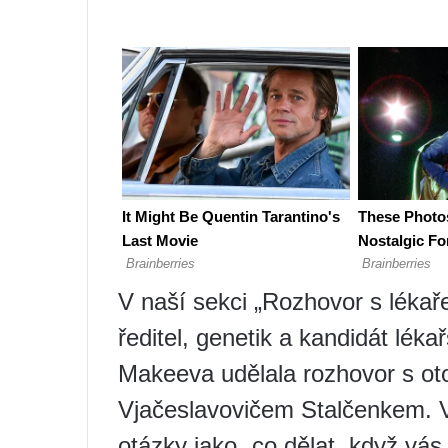
V naší sekci „Rozhovor s lékař
ředitel, genetik a kandidát lé
Makeeva udělala rozhovor s ot
Vjačeslavovičem Stalčenkem. V
otázky jako „co dělat, když vás 