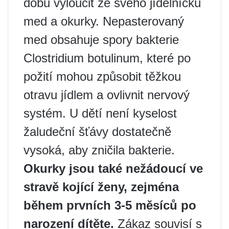
dobu vyloučit ze svého jídelníčku
med a okurky. Nepasterovaný
med obsahuje spory bakterie
Clostridium botulinum, které po
požití mohou způsobit těžkou
otravu jídlem a ovlivnit nervový
systém. U dětí není kyselost
žaludeční šťávy dostatečně
vysoká, aby zničila bakterie.
Okurky jsou také nežádoucí ve
stravě kojící ženy, zejména
během prvních 3-5 měsíců po
narození dítěte.
Zákaz souvisí s