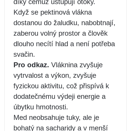
díky čemuž ustupují otoky.
Když se pektinová vlákna
dostanou do žaludku, nabobtnají,
zaberou volný prostor a člověk
dlouho necítí hlad a není potřeba
svačin.
Pro odkaz.
Vláknina zvyšuje
vytrvalost a výkon, zvyšuje
fyzickou aktivitu, což přispívá k
dodatečnému výdeji energie a
úbytku hmotnosti.
Med neobsahuje tuky, ale je
bohatý na sacharidy a v menší