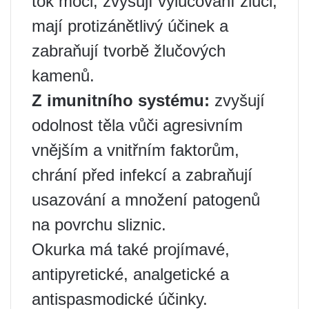
tok moči, zvyšují vylučování žluči,
mají protizánětlivý účinek a
zabraňují tvorbě žlučových
kamenů.
Z imunitního systému:
zvyšují
odolnost těla vůči agresivním
vnějším a vnitřním faktorům,
chrání před infekcí a zabraňují
usazování a množení patogenů
na povrchu sliznic.
Okurka má také projímavé,
antipyretické, analgetické a
antispasmodické účinky.