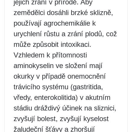
jejich zrání v přírodě. Aby
zemědělci dosáhli brzké sklizně,
používají agrochemikálie k
urychlení růstu a zrání plodů, což
může způsobit intoxikaci.
Vzhledem k přítomnosti
aminokyselin ve složení mají
okurky v případě onemocnění
trávicího systému (gastritida,
vředy, enterokolitida) v akutním
stádiu dráždivý účinek na sliznici,
zvyšují bolest, zvyšují kyselost
žaludeční šťávy a zhoršují