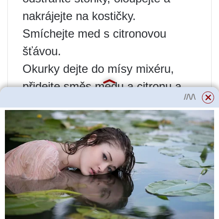
nakrájejte na kostičky.
Smíchejte med s citronovou
šťávou.
Okurky dejte do mísy mixéru,
přidejte směs medu a citronu a
50 ml vody. Šlehejte do hladka.
Poté přidejte zbytek vody a
šlehejte, dokud se nevytvoří
stabilní pěna. Před pitím dle chuti
přidejte kostky ledu.
Jednodušší verze receptu: okurky
rozmixujte v mixéru, přidejte