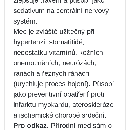
zlepšuje trávení a působí jako
sedativum na centrální nervový
systém.
Med je zvláště užitečný při
hypertenzi, stomatitidě,
nedostatku vitamínů, kožních
onemocněních, neurózách,
ranách a řezných ránách
(urychluje proces hojení). Působí
jako preventivní opatření proti
infarktu myokardu, ateroskleróze
a ischemické chorobě srdeční.
Pro odkaz.
Přírodní med sám o