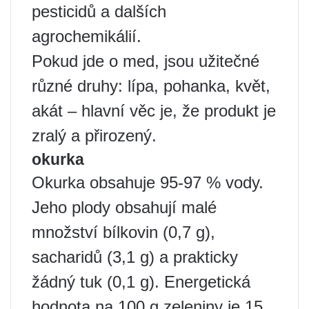
pesticidů a dalších
agrochemikálií.
Pokud jde o med, jsou užitečné
různé druhy: lípa, pohanka, květ,
akát – hlavní věc je, že produkt je
zralý a přirozený.
okurka
Okurka obsahuje 95-97 % vody.
Jeho plody obsahují malé
množství bílkovin (0,7 g),
sacharidů (3,1 g) a prakticky
žádný tuk (0,1 g). Energetická
hodnota na 100 g zeleniny je 15