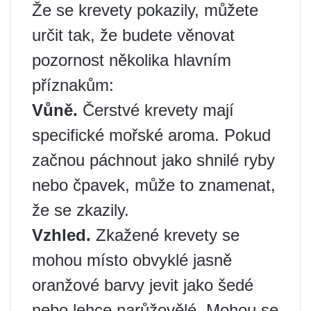
Že se krevety pokazily, můžete
určit tak, že budete věnovat
pozornost několika hlavním
příznakům:
Vůně.
Čerstvé krevety mají
specifické mořské aroma. Pokud
začnou páchnout jako shnilé ryby
nebo čpavek, může to znamenat,
že se zkazily.
Vzhled.
Zkažené krevety se
mohou místo obvyklé jasně
oranžové barvy jevit jako šedé
nebo lehce narůžovělé. Mohou se