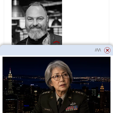
Značkový šéfkuchař a vedoucí
partner restaurací Boston
Seafood & Bar, Krevetka
Seafood a Torro Grill
Jaké druhy krevet jsou v
Rusku?
Na světě existuje více než 2000