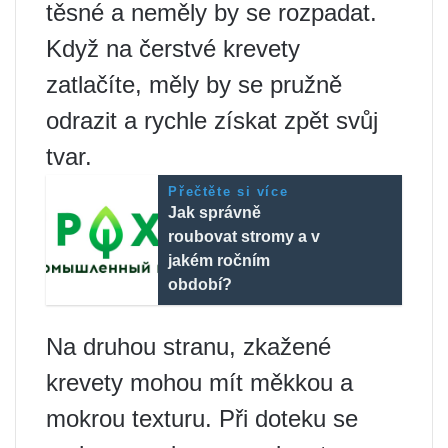
těsné a neměly by se rozpadat.
Když na čerstvé krevety
zatlačíte, měly by se pružně
odrazit a rychle získat zpět svůj
tvar.
Přečtěte si více
Jak správně
roubovat stromy a v
jakém ročním
období?
Na druhou stranu, zkažené
krevety mohou mít měkkou a
mokrou texturu. Při doteku se