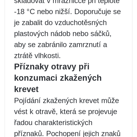
skladovat v mrazničce při teplotě
-18 °C nebo nižší. Doporučuje se
je zabalit do vzduchotěsných
plastových nádob nebo sáčků,
aby se zabránilo zamrznutí a
ztrátě vlhkosti.
Příznaky otravy při
konzumaci zkažených
krevet
Pojídání zkažených krevet může
vést k otravě, která se projevuje
řadou charakteristických
příznaků. Pochopení jejich znaků