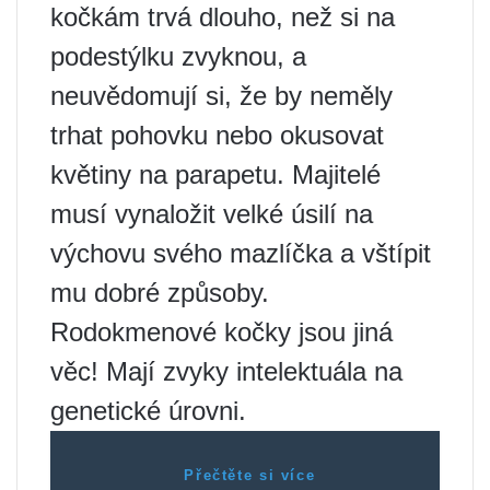
kočkám trvá dlouho, než si na
podestýlku zvyknou, a
neuvědomují si, že by neměly
trhat pohovku nebo okusovat
květiny na parapetu. Majitelé
musí vynaložit velké úsilí na
výchovu svého mazlíčka a vštípit
mu dobré způsoby.
Rodokmenové kočky jsou jiná
věc! Mají zvyky intelektuála na
genetické úrovni.
Přečtěte si více