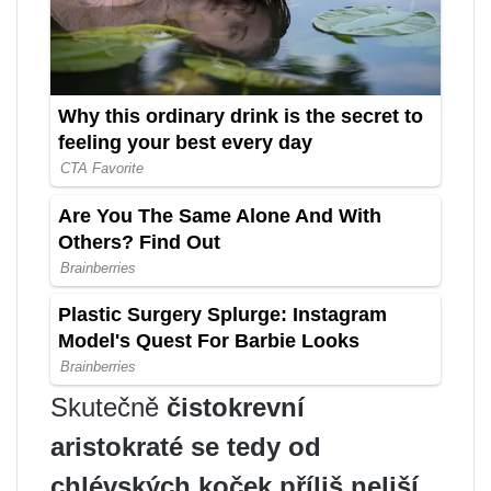
Skutečně
čistokrevní
aristokraté se tedy od
chlévských koček příliš neliší