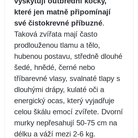
vyskytují outbrední kočky,
které jen matně připomínají
své čistokrevné příbuzné
.
Taková zvířata mají často
prodlouženou tlamu a tělo,
hubenou postavu, středně dlouhé
šedé, hnědé, černé nebo
tříbarevné vlasy, svalnaté tlapy s
dlouhými drápy, kulaté oči a
energický ocas, který vyjadřuje
celou škálu emocí zvířete. Dvorní
murky nepřesahují 50-75 cm na
délku a váží mezi 2-6 kg.