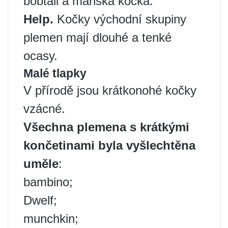
bobtail a manská kočka.
Help.
Kočky východní skupiny
plemen mají dlouhé a tenké
ocasy.
Malé tlapky
V přírodě jsou krátkonohé kočky
vzácné.
Všechna plemena s krátkými
končetinami byla vyšlechtěna
uměle
:
bambino;
Dwelf;
munchkin;