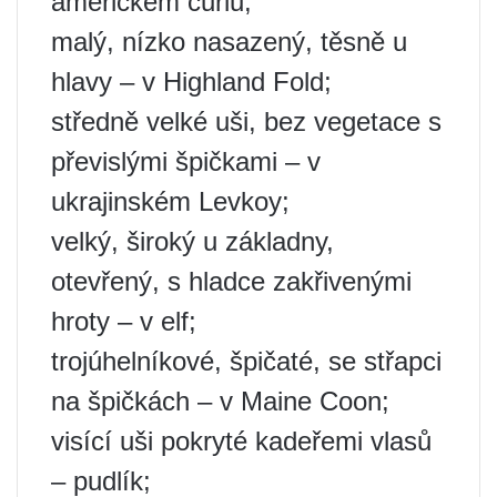
americkém curlu;
malý, nízko nasazený, těsně u
hlavy – v Highland Fold;
středně velké uši, bez vegetace s
převislými špičkami – v
ukrajinském Levkoy;
velký, široký u základny,
otevřený, s hladce zakřivenými
hroty – v elf;
trojúhelníkové, špičaté, se střapci
na špičkách – v Maine Coon;
visící uši pokryté kadeřemi vlasů
– pudlík;