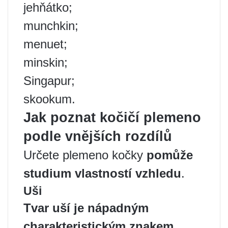
jehňátko;
munchkin;
menuet;
minskin;
Singapur;
skookum.
Jak poznat kočičí plemeno
podle vnějších rozdílů
Určete plemeno kočky
pomůže
studium vlastností vzhledu
.
Uši
Tvar uší je nápadným
charakteristickým znakem