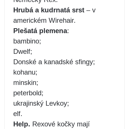
Hrubá a kudrnatá srst
– v
americkém Wirehair.
Plešatá plemena
:
bambino;
Dwelf;
Donské a kanadské sfingy;
kohanu;
minskin;
peterbold;
ukrajinský Levkoy;
elf.
Help.
Rexové kočky mají