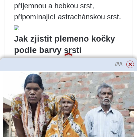
příjemnou a hebkou srst,
připomínající astrachánskou srst.
Jak zjistit plemeno kočky
podle barvy srsti
Aristokratické kočky se svou
rozmanitostí barev příznivě
srovnávají s běžnými dvorními
kočkami
. U těch druhých je to
často jednoduché – tříbarevné,
strakaté a pruhované, jedno- a
dvoubarevné.