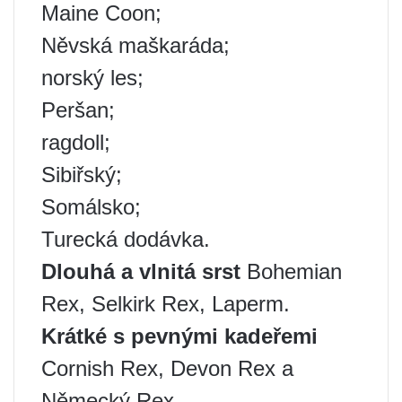
Maine Coon;
Něvská maškaráda;
norský les;
Peršan;
ragdoll;
Sibiřský;
Somálsko;
Turecká dodávka.
Dlouhá a vlnitá srst
Bohemian
Rex, Selkirk Rex, Laperm.
Krátké s pevnými kadeřemi
Cornish Rex, Devon Rex a
Německý Rex.