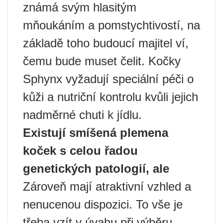
známá svým hlasitým
mňoukáním a pomstychtivostí, na
základě toho budoucí majitel ví,
čemu bude muset čelit. Kočky
Sphynx vyžadují speciální péči o
kůži a nutriční kontrolu kvůli jejich
nadměrné chuti k jídlu.
Existují smíšená plemena
koček s celou řadou
genetických patologií, ale
Zároveň mají atraktivní vzhled a
nenucenou dispozici. To vše je
třeba vzít v úvahu při výběru