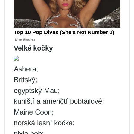
Velké kočky
Ashera;
Britský;
egyptský Mau;
kurilští a američtí bobtailové;
Maine Coon;
norská lesní kočka;
pixie bob;