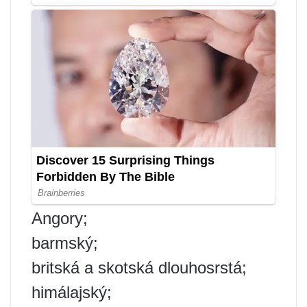
Angory;
barmský;
britská a skotská dlouhosrstá;
himálajský;