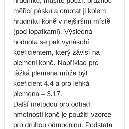
hrudníku, musíte použít pružnou
měřicí pásku a omotat ji kolem
hrudníku koně v nejširším místě
(pod lopatkami). Výsledná
hodnota se pak vynásobí
koeficientem, který závisí na
plemeni koně. Například pro
těžká plemena může být
koeficient 4.4 a pro lehká
plemena – 3.17.
Další metodou pro odhad
hmotnosti koně je použití vzorce
pro druhou odmocninu. Podstata