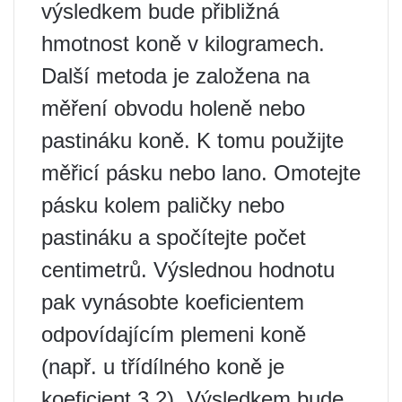
výsledkem bude přibližná
hmotnost koně v kilogramech.
Další metoda je založena na
měření obvodu holeně nebo
pastináku koně. K tomu použijte
měřicí pásku nebo lano. Omotejte
pásku kolem paličky nebo
pastináku a spočítejte počet
centimetrů. Výslednou hodnotu
pak vynásobte koeficientem
odpovídajícím plemeni koně
(např. u třídílného koně je
koeficient 3.2). Výsledkem bude