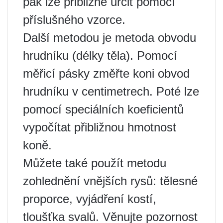
pak lze přibližně určit pomocí
příslušného vzorce.
Další metodou je metoda obvodu
hrudníku (délky těla). Pomocí
měřicí pásky změřte koni obvod
hrudníku v centimetrech. Poté lze
pomocí speciálních koeficientů
vypočítat přibližnou hmotnost
koně.
Můžete také použít metodu
zohlednění vnějších rysů: tělesné
proporce, vyjádření kostí,
tloušťka svalů. Věnujte pozornost