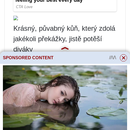
Krásný, půvabný kůň, který zdolá
jakékoli překážky, jistě potěší
diváky
SPONSORED CONTENT
Existuje několik základních
vlastností koní:
vzhled (vnější);
koňský oblek;
stupeň tučnosti;
koňská mše.