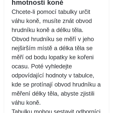
hmotnosti koně
Chcete-li pomocí tabulky určit
váhu koně, musíte znát obvod
hrudníku koně a délku těla.
Obvod hrudníku se měří v jeho
nejširším místě a délka těla se
měří od bodu lopatky ke kořeni
ocasu. Poté vyhledejte
odpovídající hodnoty v tabulce,
kde se protínají obvod hrudníku a
měření délky těla, abyste zjistili
váhu koně.
Tabulku mohou sestavit odborníci