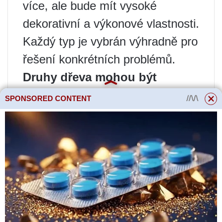
více, ale bude mít vysoké
dekorativní a výkonové vlastnosti.
Každý typ je vybrán výhradně pro
řešení konkrétních problémů.
Druhy dřeva mohou být
takové.
SPONSORED CONTENT
Prima.
Na jednu vrstvu materiálu
jsou přípustné tři světlé uzly o
velikosti nejvýše 8 mm. Také na
každých 1,5 metru délky mohou
být 2 resinové kapsy. Navíc je
tato odrůda té nejvyšší kvality. Na
přední straně desky nesmí být