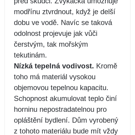
před škůdci. Žvýkačka umožňuje
modřínu ztvrdnout, když je delší
dobu ve vodě. Navíc se taková
odolnost projevuje jak vůči
čerstvým, tak mořským
tekutinám.
Nízká tepelná vodivost.
Kromě
toho má materiál vysokou
objemovou tepelnou kapacitu.
Schopnost akumulovat teplo činí
horninu nepostradatelnou pro
opláštění bydlení. Dům vyrobený
z tohoto materiálu bude mít vždy