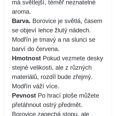
má světlejší, téměř neznatelné
aroma.
Barva.
Borovice je světlá, časem
se objeví lehce žlutý nádech.
Modřín je tmavý a na slunci se
barví do červena.
Hmotnost
Pokud vezmete desky
stejné velikosti, ale z různých
materiálů, rozdíl bude zřejmý.
Modřín váží více.
Pevnost
Po hrací ploše můžete
přetáhnout ostrý předmět.
Borovice zanechá stopu, ale