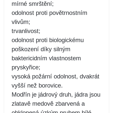
mírné smrštění;
odolnost proti povětrnostním
vlivům;
trvanlivost;
odolnost proti biologickému
poškození díky silným
baktericidním vlastnostem
pryskyřice;
vysoká požární odolnost, dvakrát
vyšší než borovice.
Modřín je jádrový druh, jádra jsou
zlatavě medově zbarvená a
obklopená úzkým pruhem bílé