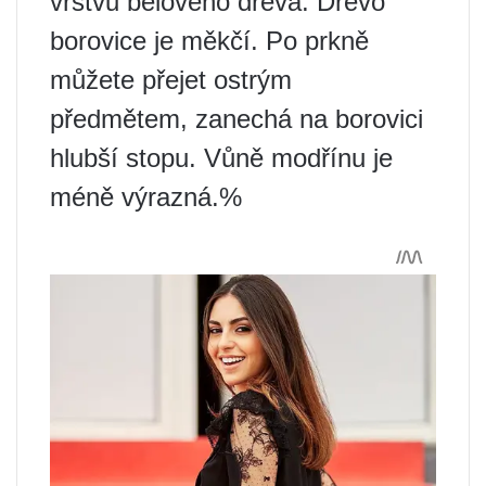
vrstvu bělového dřeva. Dřevo
borovice je měkčí. Po prkně
můžete přejet ostrým
předmětem, zanechá na borovici
hlubší stopu. Vůně modřínu je
méně výrazná.%