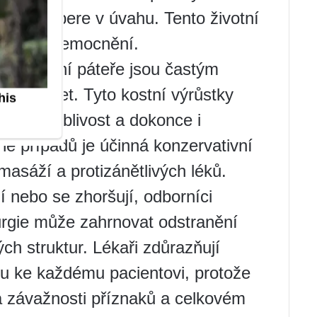
vidla nebere v úvahu. Tento životní
u tohoto onemocnění.
fyty krční páteře jsou častým
ích 50 let. Tyto kostní výrůstky
ou pohyblivost a dokonce i
ně případů je účinná konzervativní
 masáží a protizánětlivých léků.
í nebo se zhoršují, odborníci
rurgie může zahrnovat odstranění
ch struktur. Lékaři zdůrazňují
upu ke každému pacientovi, protože
a závažnosti příznaků a celkovém