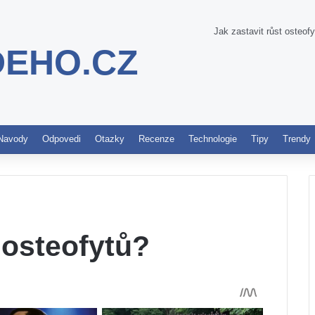
Jak zastavit růst osteof
DEHO.CZ
Pinterest
Navody
Odpovedi
Otazky
Recenze
Technologie
Tipy
Trendy
 osteofytů?