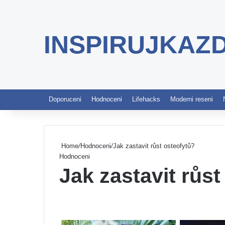
INSPIRUJKAZ
Doporuceni
Hodnoceni
Lifehacks
Moderni reseni
Home
/
Hodnoceni
/
Jak zastavit růst osteofytů?
Hodnoceni
Jak zastavit růst