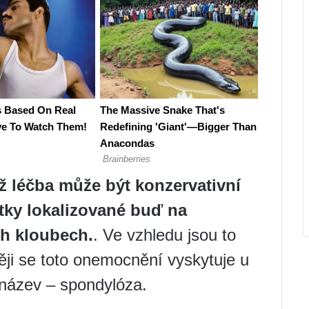
hž léčba může být konzervativní
tky lokalizované buď na
ch kloubech.
. Ve vzhledu jsou to
těji se toto onemocnění vyskytuje u
ý název – spondylóza.