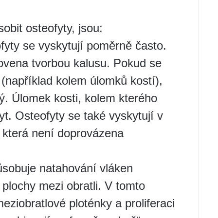
bit osteofyty, jsou:
fyty se vyskytují poměrně často.
novena tvorbou kalusu. Pokud se
 (například kolem úlomků kostí),
vý. Úlomek kosti, kolem kterého
yt. Osteofyty se také vyskytují v
, která není doprovázena
sobuje natahování vláken
plochy mezi obratli. V tomto
ziobratlové ploténky a proliferaci