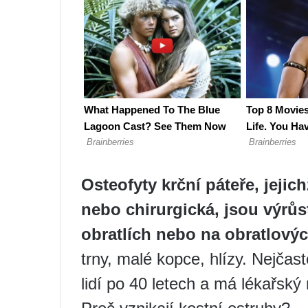
Osteofyty krční páteře, jejic
nebo chirurgická, jsou výrůs
obratlích nebo na obratlový
trny, malé kopce, hlízy. Nejčas
lidí po 40 letech a má lékařsk