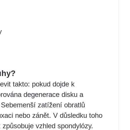
y
ruhy?
evit takto: pokud dojde k
orována degenerace disku a
. Sebemenší zatížení obratlů
luxaci nebo zánět. V důsledku toho
ož způsobuje vzhled spondylózy.