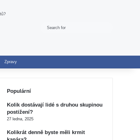
ytů?
Search
Switch skin
for
Zpravy
Populární
Kolik dostávají lidé s druhou skupinou
postižení?
27 ledna, 2025
Kolikrát denně byste měli krmit
kanára?