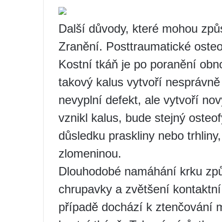
Další důvody, které mohou způso
Zranění. Posttraumatické osteo
Kostní tkáň je po poranění ob
takový kalus vytvoří nesprávně
nevyplní defekt, ale vytvoří no
vznikl kalus, bude stejný osteof
důsledku praskliny nebo trhliny
zlomeninou.
Dlouhodobé namáhání krku způ
chrupavky a zvětšení kontaktní 
případě dochází k ztenčování me