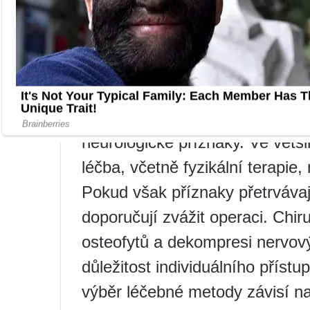
spondylózy se tento faktor zpra
styl je ale nejčastější příčino
Lékaři poznamenávají, že osteo
problémem, zejména u lidí starš
mohou způsobit bolest, omezen
neurologické příznaky. Ve větši
léčba, včetně fyzikální terapie,
Pokud však příznaky přetrvávaj
doporučují zvážit operaci. Chi
osteofytů a dekompresi nervový
důležitost individuálního příst
výběr léčebné metody závisí n