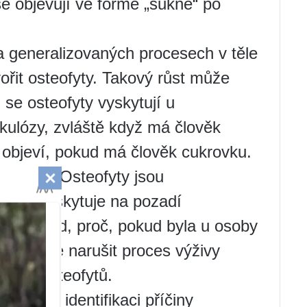
se objevují ve formě „sukně“ po
 a generalizovaných procesech v těle
vořit osteofyty. Takový růst může
 se osteofyty vyskytují u
rkulózy, zvláště když má člověk
 objeví, pokud má člověk cukrovku.
ocnění. Osteofyty jsou
ré se vyskytuje na pozadí
o je důvod, proč, pokud byla u osoby
erá může narušit proces výživy
ýskytu osteofytů.
lu. Při identifikaci příčiny