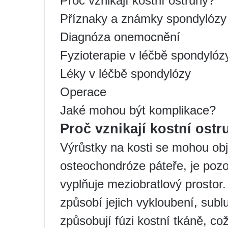
Proč vznikají kostní ostruhy?
Příznaky a známky spondylózy
Diagnóza onemocnění
Fyzioterapie v léčbě spondylóz
Léky v léčbě spondylózy
Operace
Jaké mohou být komplikace?
Proč vznikají kostní ost
Výrůstky na kosti se mohou obj
osteochondróze páteře, je poz
vyplňuje meziobratlový prostor
způsobí jejich vykloubení, sub
způsobují fúzi kostní tkáně, c