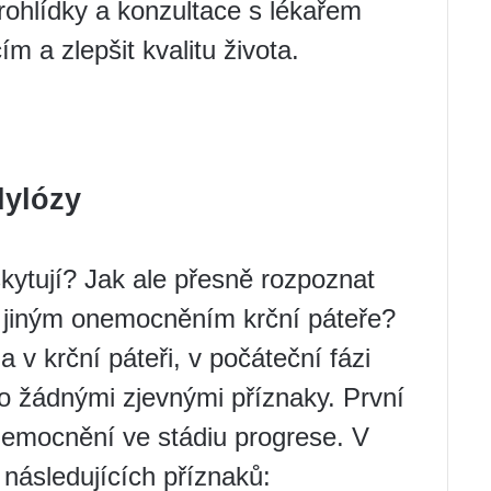
rohlídky a konzultace s lékařem
 a zlepšit kvalitu života.
dylózy
skytují? Jak ale přesně rozpoznat
 s jiným onemocněním krční páteře?
v krční páteři, v počáteční fázi
o žádnými zjevnými příznaky. První
onemocnění ve stádiu progrese. V
 následujících příznaků: