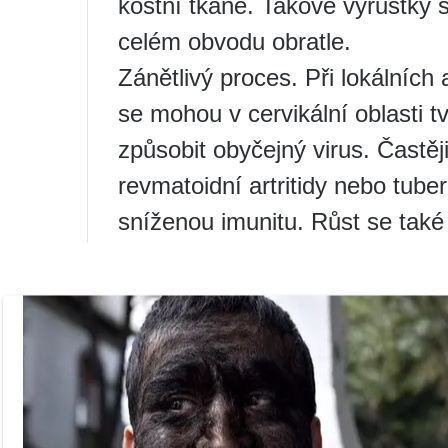
kostní tkáně. Takové výrůstky 
celém obvodu obratle.
Zánětlivý proces. Při lokálních
se mohou v cervikální oblasti t
způsobit obyčejný virus. Častěji
revmatoidní artritidy nebo tube
sníženou imunitu. Růst se také
Endokrinní a metabolické onem
degenerativní onemocnění, kte
metabolických poruch v těle. T
diagnostikována jiná nemoc, kt
plotének, je to hlavní příčina v
Udržování sedavého životního sty