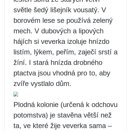
světle šedý lišejník vousatý. V
borovém lese se používá zelený
mech. V dubových a lipových
hájích si veverka izoluje hnízdo
listím, lýkem, peřím, zaječí srstí a
žíní. I stará hnízda drobného
ptactva jsou vhodná pro to, aby
zvíře vystlalo dům.
Plodná kolonie (určená k odchovu
potomstva) je stavěna větší než
ta, ve které žije veverka sama –