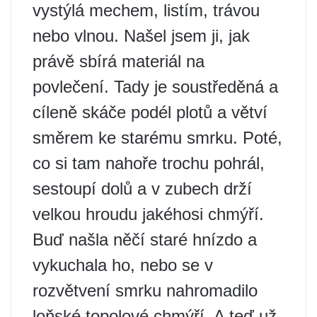
vystýlá mechem, listím, trávou
nebo vlnou. Našel jsem ji, jak
právě sbírá materiál na
povlečení. Tady je soustředěná a
cíleně skáče podél plotů a větví
směrem ke starému smrku. Poté,
co si tam nahoře trochu pohrál,
sestoupí dolů a v zubech drží
velkou hroudu jakéhosi chmýří.
Buď našla něčí staré hnízdo a
vykuchala ho, nebo se v
rozvětvení smrku nahromadilo
loňské topolové chmýří. A teď už