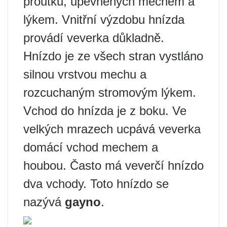
proutků, upevněných mechem a
lýkem. Vnitřní výzdobu hnízda
provádí veverka důkladně.
Hnízdo je ze všech stran vystláno
silnou vrstvou mechu a
rozcuchaným stromovým lýkem.
Vchod do hnízda je z boku. Ve
velkých mrazech ucpává veverka
domácí vchod mechem a
houbou. Často má veverčí hnízdo
dva vchody. Toto hnízdo se
nazývá
gayno
.