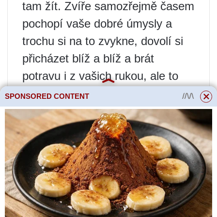
tam žít. Zvíře samozřejmě časem
pochopí vaše dobré úmysly a
trochu si na to zvykne, dovolí si
přicházet blíž a blíž a brát
potravu i z vašich rukou, ale to
vyžaduje nejen čas, ale také
SPONSORED CONTENT
správný směr, kterým se vaše
proběhne seznámení.