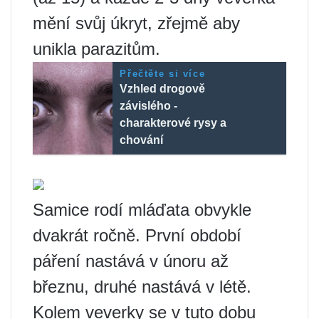
mění svůj úkryt, zřejmě aby
unikla parazitům.
Přečtěte si více
Vzhled drogově
závislého -
charakterové rysy a
chování
Samice rodí mláďata obvykle
dvakrát ročně. První období
páření nastává v únoru až
březnu, druhé nastává v létě.
Kolem veverky se v tuto dobu