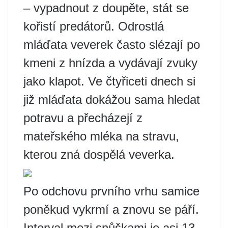
– vypadnout z doupěte, stát se
kořistí predátorů. Odrostlá
mláďata veverek často slézají po
kmeni z hnízda a vydávají zvuky
jako klapot. Ve čtyřiceti dnech si
již mláďata dokážou sama hledat
potravu a přecházejí z
mateřského mléka na stravu,
kterou zná dospělá veverka.
Po odchovu prvního vrhu samice
poněkud vykrmí a znovu se páří.
Interval mezi snůškami je asi 13