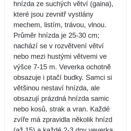
hnízda ze suchých větví (gaina),
které jsou zevnitř vystlány
mechem, listím, trávou, vlnou.
Průměr hnízda je 25-30 cm;
nachází se v rozvětvení větví
nebo mezi hustými větvemi ve
výšce 7-15 m. Veverka ochotně
obsazuje i ptačí budky. Samci si
většinou nestaví hnízda, ale
obsazují prázdná hnízda samic
nebo kosů, strak a vran. Každé
zvíře má zpravidla několik hnízd
(až 15) a každé 2-3 dny veverka