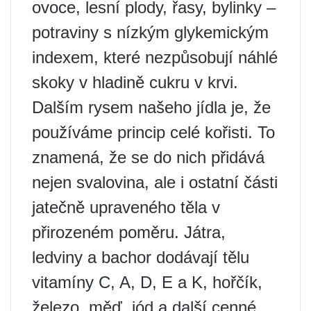
ovoce, lesní plody, řasy, bylinky –
potraviny s nízkým glykemickým
indexem, které nezpůsobují náhlé
skoky v hladině cukru v krvi.
Dalším rysem našeho jídla je, že
používáme princip celé kořisti. To
znamená, že se do nich přidává
nejen svalovina, ale i ostatní části
jatečně upraveného těla v
přirozeném poměru. Játra,
ledviny a bachor dodávají tělu
vitamíny C, A, D, E a K, hořčík,
železo, měď, jód a další cenné