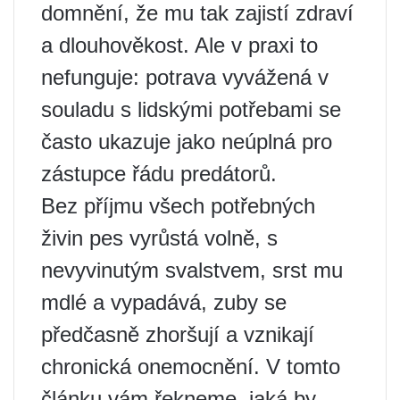
domnění, že mu tak zajistí zdraví
a dlouhověkost. Ale v praxi to
nefunguje: potrava vyvážená v
souladu s lidskými potřebami se
často ukazuje jako neúplná pro
zástupce řádu predátorů.
Bez příjmu všech potřebných
živin pes vyrůstá volně, s
nevyvinutým svalstvem, srst mu
mdlé a vypadává, zuby se
předčasně zhoršují a vznikají
chronická onemocnění. V tomto
článku vám řekneme, jaká by