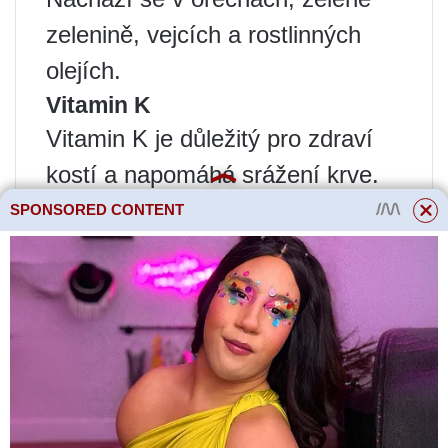
zelenině, vejcích a rostlinných
olejích.
Vitamin K
Vitamin K je důležitý pro zdraví
kostí a napomáhá srážení krve.
Nachází se v zelené zelenině,
SPONSORED CONTENT
jako je špenát, zelí a brokolice.