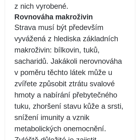
z nich vyrobené.
Rovnováha makroživin
Strava musí být především
vyvážená z hlediska základních
makroživin: bílkovin, tuků,
sacharidů. Jakákoli nerovnováha
v poměru těchto látek může u
zvířete způsobit ztrátu svalové
hmoty a nabírání přebytečného
tuku, zhoršení stavu kůže a srsti,
snížení imunity a vznik
metabolických onemocnění.
Zvláště důležité je zajistit