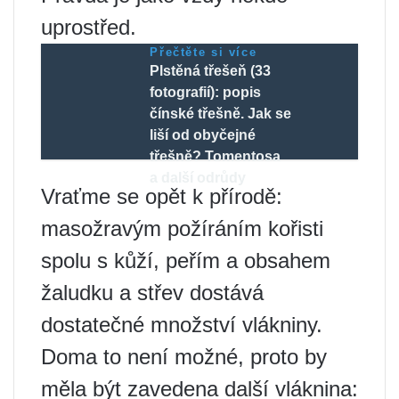
uprostřed.
Přečtěte si více
Plstěná třešeň (33
fotografií): popis
čínské třešně. Jak se
liší od obyčejné
třešně? Tomentosa
a další odrůdy
Vraťme se opět k přírodě:
masožravým požíráním kořisti
spolu s kůží, peřím a obsahem
žaludku a střev dostává
dostatečné množství vlákniny.
Doma to není možné, proto by
měla být zavedena další vláknina: