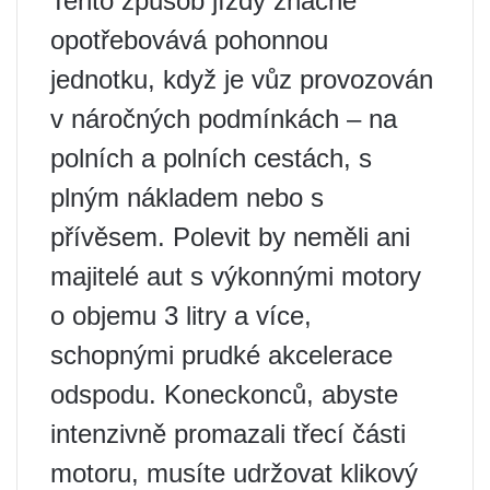
Tento způsob jízdy značně
opotřebovává pohonnou
jednotku, když je vůz provozován
v náročných podmínkách – na
polních a polních cestách, s
plným nákladem nebo s
přívěsem. Polevit by neměli ani
majitelé aut s výkonnými motory
o objemu 3 litry a více,
schopnými prudké akcelerace
odspodu. Koneckonců, abyste
intenzivně promazali třecí části
motoru, musíte udržovat klikový