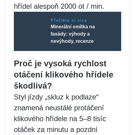
hřídel alespoň 2000 ot / min.
Přečtěte si více
Minerální omítka na
fasády: výhody a
nevýhody, recenze
Proč je vysoká rychlost
otáčení klikového hřídele
škodlivá?
Styl jízdy „skluz k podlaze“
znamená neustálé protáčení
klikového hřídele na 5–8 tisíc
otáček za minutu a pozdní