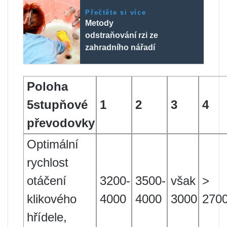
Přečtěte si více
Metody
odstraňování rzi ze
zahradního nářadí
Poloha
5stupňové
1
2
3
4
převodovky
Optimální
rychlost
otáčení
3200-
3500-
však
>
klikového
4000
4000
3000
270
hřídele,