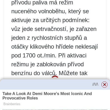
přívodu paliva má režim
nuceného volnoběhu, který se
aktivuje za určitých podmínek:
vůz jede setrvačností, je zařazen
jeden z rychlostních stupňů a
otáčky klikového hřídele neklesají
pod 1700 ot./min. Při aktivaci
režimu je zablokován přívod
benzínu do válců. Můžete tak
bezpečně brzdit motorem ve
vysokých otáčkách bez obav z
plýtvání palivem.