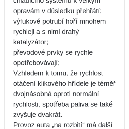
chladicího systému k velkým
opravám v důsledku přehřátí;
výfukové potrubí hoří mnohem
rychleji a s nimi drahý
katalyzátor;
převodové prvky se rychle
opotřebovávají;
Vzhledem k tomu, že rychlost
otáčení klikového hřídele je téměř
dvojnásobná oproti normální
rychlosti, spotřeba paliva se také
zvyšuje dvakrát.
Provoz auta „na rozbití“ má další