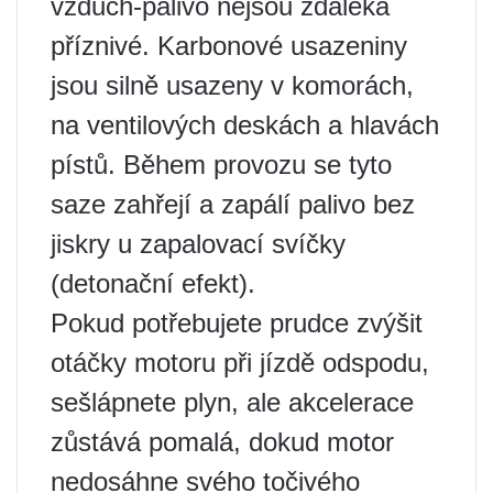
vzduch-palivo nejsou zdaleka
příznivé. Karbonové usazeniny
jsou silně usazeny v komorách,
na ventilových deskách a hlavách
pístů. Během provozu se tyto
saze zahřejí a zapálí palivo bez
jiskry u zapalovací svíčky
(detonační efekt).
Pokud potřebujete prudce zvýšit
otáčky motoru při jízdě odspodu,
sešlápnete plyn, ale akcelerace
zůstává pomalá, dokud motor
nedosáhne svého točivého