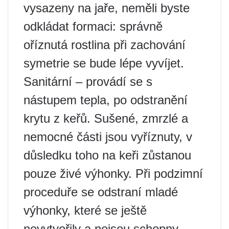
vysazeny na jaře, neměli byste
odkládat formaci: správně
oříznutá rostlina při zachování
symetrie se bude lépe vyvíjet.
Sanitární – provádí se s
nástupem tepla, po odstranění
krytu z keřů. Sušené, zmrzlé a
nemocné části jsou vyříznuty, v
důsledku toho na keři zůstanou
pouze živé výhonky. Při podzimní
proceduře se odstraní mladé
výhonky, které se ještě
nevytvořily a nejsou schopny