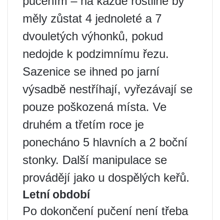
pučením – na každé rostlině by
měly zůstat 4 jednoleté a 7
dvouletých výhonků, pokud
nedojde k podzimnímu řezu.
Sazenice se ihned po jarní
výsadbě nestříhají, vyřezávají se
pouze poškozená místa. Ve
druhém a třetím roce je
ponecháno 5 hlavních a 2 boční
stonky. Další manipulace se
provádějí jako u dospělých keřů.
Letní období
Po dokončení pučení není třeba