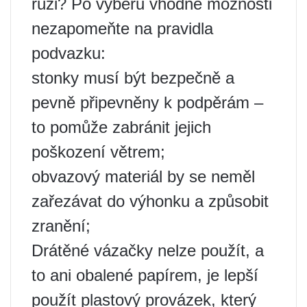
růži? Po výběru vhodné možnosti
nezapomeňte na pravidla
podvazku:
stonky musí být bezpečně a
pevně připevněny k podpěrám –
to pomůže zabránit jejich
poškození větrem;
obvazový materiál by se neměl
zařezávat do výhonku a způsobit
zranění;
Drátěné vázačky nelze použít, a
to ani obalené papírem, je lepší
použít plastový provázek, který