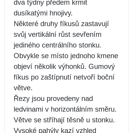
dva týdny předem krmit
dusíkatými hnojivy.
Některé druhy fíkusů zastavují
svůj vertikální růst sevřením
jediného centrálního stonku.
Obvykle se místo jednoho kmene
objeví několik výhonků. Gumový
fíkus po zaštípnutí netvoří boční
větve.
Řezy jsou provedeny nad
ledvinami v horizontálním směru.
Větve se stříhají těsně u stonku.
Vysoké pahýly kazí vzhled