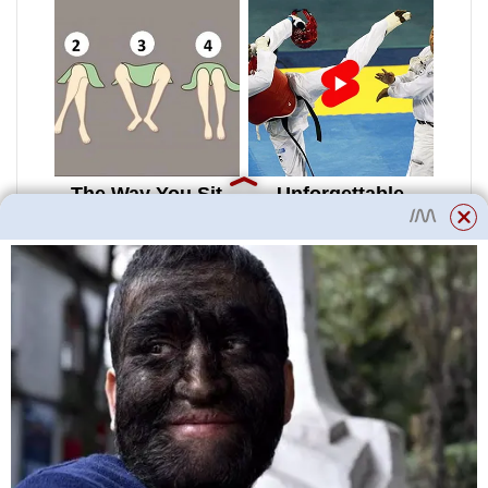
Řez pro omlazení rostliny
Sanitární prořezávání
Suché, zlomené větve, listy, které
začaly žloutnout, se odstraňují po
celý rok. Špatně vyvinuté,