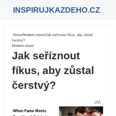
INSPIRUJKAZDEHO.CZ
Menu
Se
Home
/
Moderni reseni
/
Jak seříznout fíkus, aby zůstal
čerstvý?
Moderni reseni
Jak seříznout
fíkus, aby zůstal
čerstvý?