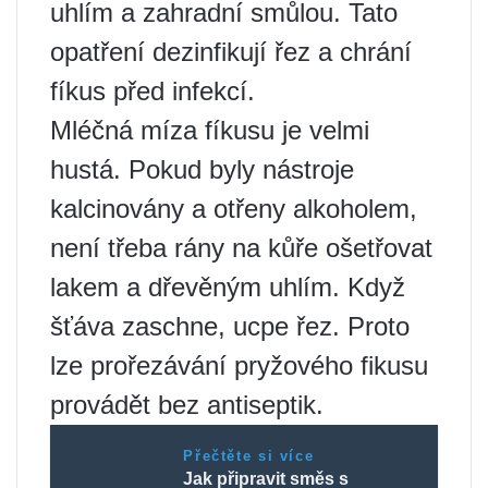
uhlím a zahradní smůlou. Tato
opatření dezinfikují řez a chrání
fíkus před infekcí.
Mléčná míza fíkusu je velmi
hustá. Pokud byly nástroje
kalcinovány a otřeny alkoholem,
není třeba rány na kůře ošetřovat
lakem a dřevěným uhlím. Když
šťáva zaschne, ucpe řez. Proto
lze prořezávání pryžového fikusu
provádět bez antiseptik.
Přečtěte si více
Jak připravit směs s