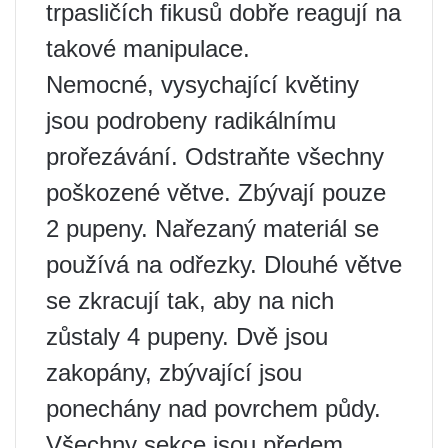
trpasličích fikusů dobře reagují na
takové manipulace.
Nemocné, vysychající květiny
jsou podrobeny radikálnímu
prořezávání. Odstraňte všechny
poškozené větve. Zbývají pouze
2 pupeny. Nařezaný materiál se
používá na odřezky. Dlouhé větve
se zkracují tak, aby na nich
zůstaly 4 pupeny. Dvě jsou
zakopány, zbývající jsou
ponechány nad povrchem půdy.
Všechny sekce jsou předem