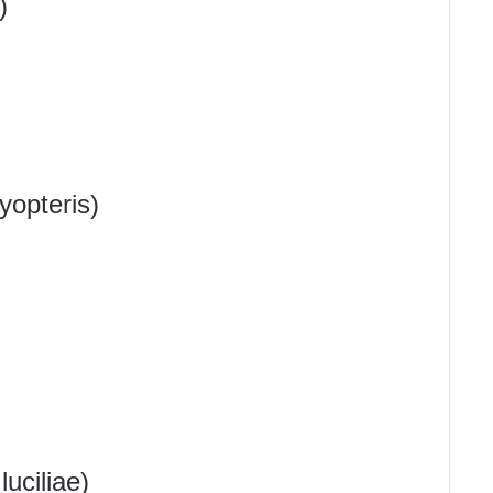
)
yopteris)
uciliae)