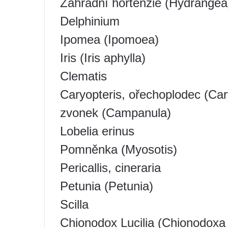
Zahradní hortenzie (Hydrangea
Delphinium
Ipomea (Ipomoea)
Iris (Iris aphylla)
Clematis
Caryopteris, ořechoplodec (Car
zvonek (Campanula)
Lobelia erinus
Pomněnka (Myosotis)
Pericallis, cineraria
Petunia (Petunia)
Scilla
Chionodox Lucilia (Chionodoxa l