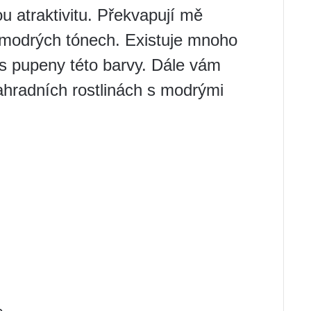
u atraktivitu. Překvapují mě
 modrých tónech. Existuje mnoho
 s pupeny této barvy. Dále vám
ahradních rostlinách s modrými