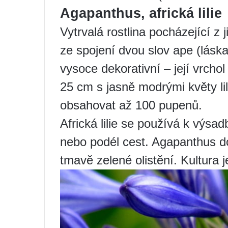
Agapanthus, africká lilie
Vytrvalá rostlina pocházející z 
ze spojení dvou slov ape (láska)
vysoce dekorativní – její vrcho
25 cm s jasně modrými květy li
obsahovat až 100 pupenů.
Africká lilie se používá k výsa
nebo podél cest. Agapanthus 
tmavě zelené olistění. Kultura 