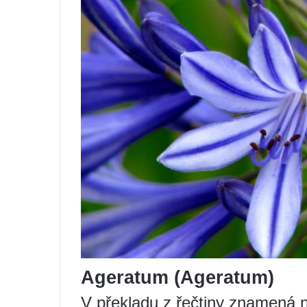
Ageratum (Ageratum)
V překladu z řečtiny znamená ná