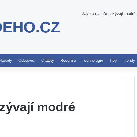
Jak se na jaře nazývají modré
DEHO.CZ
Pinterest
Navody
Odpovedi
Otazky
Recenze
Technologie
Tipy
Trendy
azývají modré