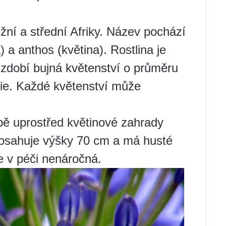
jižní a střední Afriky. Název pochází
 a anthos (květina). Rostlina je
l zdobí bujná květenství o průměru
lie. Každé květenství může
dbě uprostřed květinové zahrady
dosahuje výšky 70 cm a má husté
je v péči nenáročná.