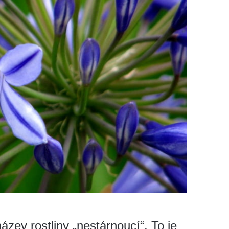
zev rostliny „nestárnoucí“. To je