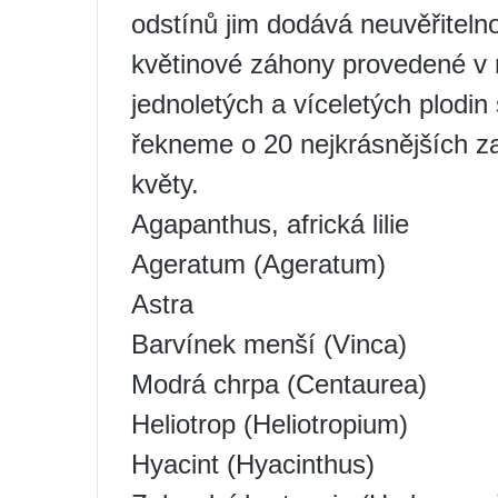
odstínů jim dodává neuvěřitelno
květinové záhony provedené v
jednoletých a víceletých plodin
řekneme o 20 nejkrásnějších z
květy.
Agapanthus, africká lilie
Ageratum (Ageratum)
Astra
Barvínek menší (Vinca)
Modrá chrpa (Centaurea)
Heliotrop (Heliotropium)
Hyacint (Hyacinthus)