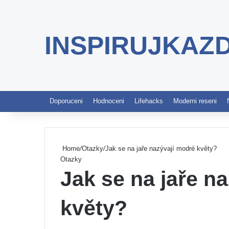
INSPIRUJKAZ
Doporuceni
Hodnoceni
Lifehacks
Moderni reseni
Home
/
Otazky
/
Jak se na jaře nazývají modré květy?
Otazky
Jak se na jaře n
květy?