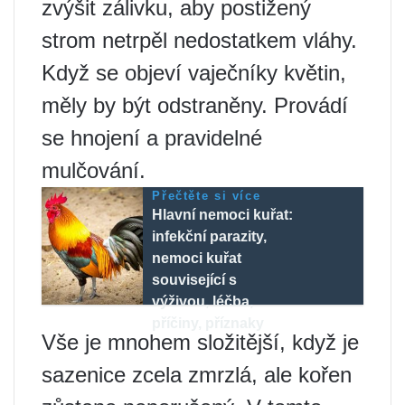
zvýšit zálivku, aby postižený
strom netrpěl nedostatkem vláhy.
Když se objeví vaječníky květin,
měly by být odstraněny. Provádí
se hnojení a pravidelné
mulčování.
Přečtěte si více
Hlavní nemoci kuřat:
infekční parazity,
nemoci kuřat
související s
výživou, léčba,
příčiny, příznaky
Vše je mnohem složitější, když je
sazenice zcela zmrzlá, ale kořen