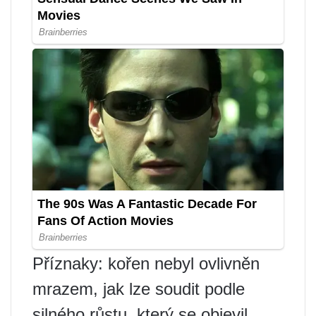
Příznaky: kořen nebyl ovlivněn
mrazem, jak lze soudit podle
silného růstu, který se objevil.