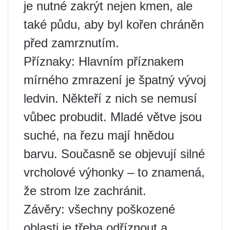
je nutné zakrýt nejen kmen, ale
také půdu, aby byl kořen chráněn
před zamrznutím.
Příznaky: Hlavním příznakem
mírného zmrazení je špatný vývoj
ledvin. Někteří z nich se nemusí
vůbec probudit. Mladé větve jsou
suché, na řezu mají hnědou
barvu. Současně se objevují silné
vrcholové výhonky – to znamená,
že strom lze zachránit.
Závěry: všechny poškozené
oblasti je třeba odříznout a