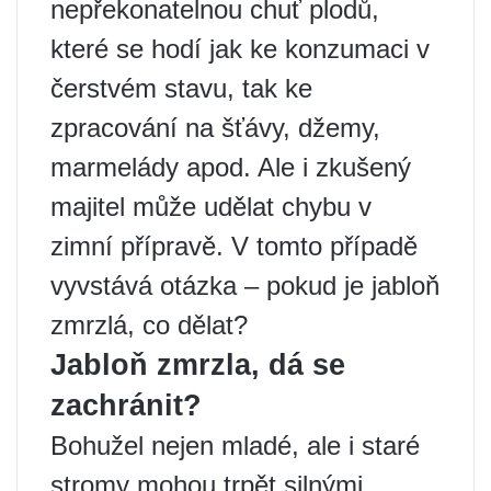
nepřekonatelnou chuť plodů,
které se hodí jak ke konzumaci v
čerstvém stavu, tak ke
zpracování na šťávy, džemy,
marmelády apod. Ale i zkušený
majitel může udělat chybu v
zimní přípravě. V tomto případě
vyvstává otázka – pokud je jabloň
zmrzlá, co dělat?
Jabloň zmrzla, dá se
zachránit?
Bohužel nejen mladé, ale i staré
stromy mohou trpět silnými