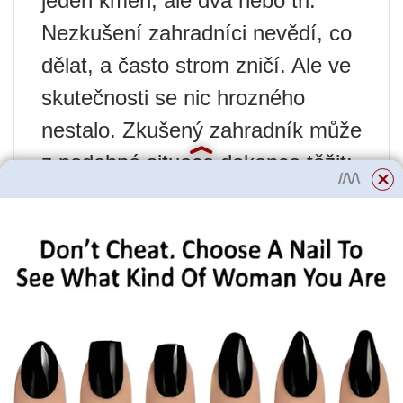
jeden kmen, ale dva nebo tři.
Nezkušení zahradníci nevědí, co
dělat, a často strom zničí. Ale ve
skutečnosti se nic hrozného
nestalo. Zkušený zahradník může
z podobné situace dokonce těžit:
pokud se všechny tři kmeny
dobře vyvinou, pak budou plody
na každém z nich.
doplňující informace
! Vzhled
dalších kmenů je normální reakcí
rostliny na poškození. Snaží se
vytvořit další větve pro zaručené