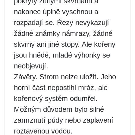
pokryty žlutými skvrnami a
nakonec úplně vyschnou a
rozpadají se. Řezy nevykazují
žádné známky námrazy, žádné
skvrny ani jiné stopy. Ale kořeny
jsou hnědé, mladé výhonky se
neobjevují.
Závěry. Strom nelze uložit. Jeho
horní část nepostihl mráz, ale
kořenový systém odumřel.
Možným důvodem bylo silné
zamrznutí půdy nebo zaplavení
roztavenou vodou.