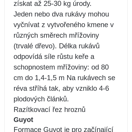
získat až 25-30 kg úrody.
Jeden nebo dva rukávy mohou
vyčnívat z vytvořeného kmene v
různých směrech mřížoviny
(trvalé dřevo). Délka rukávů
odpovídá síle růstu keře a
schopnostem mřížoviny: od 80
cm do 1,4-1,5 m Na rukávech se
réva stříhá tak, aby vzniklo 4-6
plodových článků.
Razítkovací řez hroznů
Guyot
Formace Guyot je pro začínající