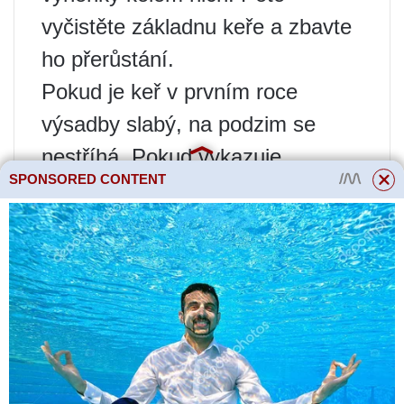
vyčistěte základnu keře a zbavte
ho přerůstání.
Pokud je keř v prvním roce
výsadby slabý, na podzim se
nestříhá. Pokud vykazuje
SPONSORED CONTENT
nadprůměrnou růstovou sílu, pak
jsou výhony mírně zkráceny,
výhonky jsou odstraněny a
připraveny k vytvoření rukávů na
jaře.
Ve druhém roce má hroznová
rostlina několik výhonků. Nyní je