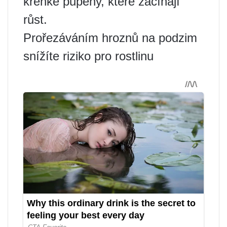
křehké pupeny, které začínají
růst.
Prořezáváním hroznů na podzim
snížíte riziko pro rostlinu