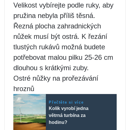
Velikost vybírejte podle ruky, aby
pružina nebyla příliš těsná.
Řezná plocha zahradnických
nůžek musí být ostrá. K řezání
tlustých rukávů možná budete
potřebovat malou pilku 25-26 cm
dlouhou s krátkými zuby.
Ostré nůžky na prořezávání
hroznů
Přečtěte si více
Kolik vyrobí jedna
větrná turbína za
hodinu?