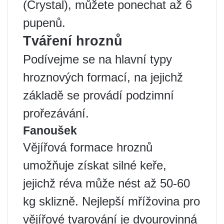
(Crystal), můžete ponechat až 6
pupenů.
Tváření hroznů
Podívejme se na hlavní typy
hroznových formací, na jejichž
základě se provádí podzimní
prořezávání.
Fanoušek
Vějířová formace hroznů
umožňuje získat silné keře,
jejichž réva může nést až 50-60
kg sklizně. Nejlepší mřížovina pro
vějířové tvarování je dvourovinná