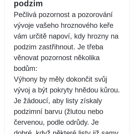
podzim
Pečlivá pozornost a pozorování
vývoje vašeho hroznového keře
vám určitě napoví, kdy hrozny na
podzim zastřihnout. Je třeba
věnovat pozornost několika
bodům:
Výhony by měly dokončit svůj
vývoj a být pokryty hnědou kůrou.
Je žádoucí, aby listy získaly
podzimní barvu (žlutou nebo
červenou, podle odrůdy. Je
dobré, když některé listy již samy