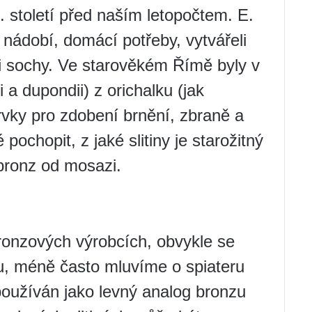
. století před naším letopočtem. E.
i nádobí, domácí potřeby, vytvářeli
ali sochy. Ve starověkém Římě byly v
a dupondii) z orichalku (jak
prvky pro zdobení brnění, zbraně a
ochopit, z jaké slitiny je starožitný
 bronz od mosazi.
ronzových výrobcích, obvykle se
nu, méně často mluvíme o spiateru
 používán jako levný analog bronzu