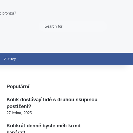
z bronzu?
Search
Switch skin
for
Zpravy
Populární
Kolik dostávají lidé s druhou skupinou
postižení?
27 ledna, 2025
Kolikrát denně byste měli krmit
kanára?