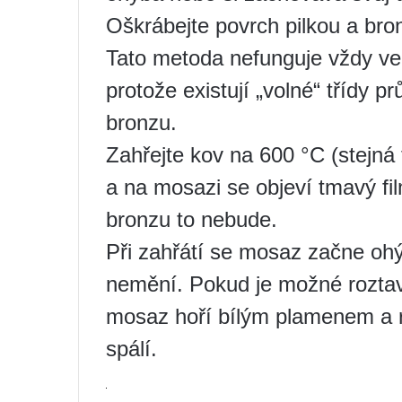
Oškrábejte povrch pilkou a bro
Tato metoda nefunguje vždy ve 
protože existují „volné“ třídy p
bronzu.
Zahřejte kov na 600 °C (stejná
a na mosazi se objeví tmavý fi
bronzu to nebude.
Při zahřátí se mosaz začne ohýb
nemění. Pokud je možné roztavi
mosaz hoří bílým plamenem a ro
spálí.