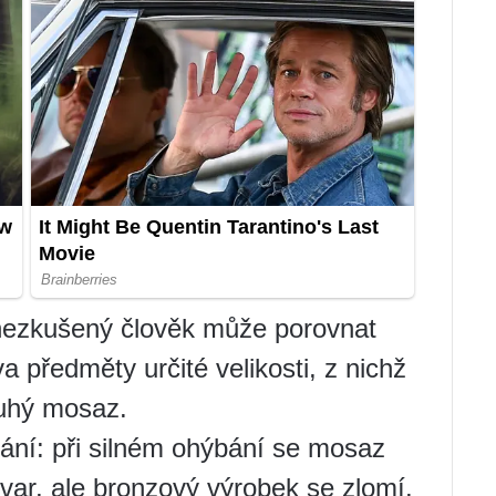
 nezkušený člověk může porovnat
a předměty určité velikosti, z nichž
ruhý mosaz.
ní: při silném ohýbání se mosaz
var, ale bronzový výrobek se zlomí.