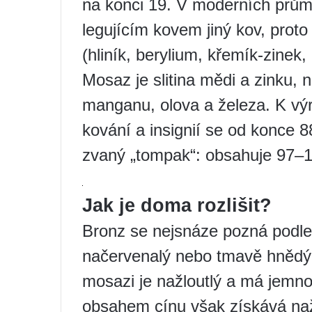
na konci 19. V moderních prům
legujícím kovem jiný kov, proto
(hliník, berylium, křemík-zinek, 
Mosaz je slitina mědi a zinku, 
manganu, olova a železa. K vý
kování a insignií se od konce 8
zvaný „tompak“: obsahuje 97
Jak je doma rozlišit?
Bronz se nejsnáze pozná podle
načervenalý nebo tmavě hnědý 
mosazi je nažloutlý a má jemn
obsahem cínu však získává naž