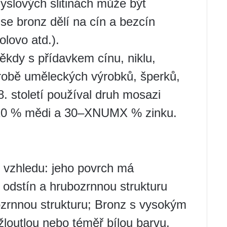
yslových slitinách může být
 se bronz dělí na cín a bezcín
olovo atd.).
někdy s přídavkem cínu, niklu,
robě uměleckých výrobků, šperků,
8. století používal druh mosazi
–10 % mědi a 30–XNUMX % zinku.
 vzhledu: jeho povrch má
odstín a hrubozrnnou strukturu
ozrnnou strukturu; Bronz s vysokým
loutlou nebo téměř bílou barvu,