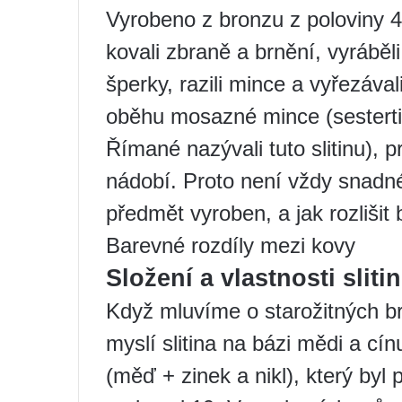
Vyrobeno z bronzu z poloviny 4
kovali zbraně a brnění, vyráběl
šperky, razili mince a vyřezáv
oběhu mosazné mince (sestertii 
Římané nazývali tuto slitinu), 
nádobí. Proto není vždy snadné p
předmět vyroben, a jak rozlišit
Barevné rozdíly mezi kovy
Složení a vlastnosti slitin
Když mluvíme o starožitných b
myslí slitina na bázi mědi a cí
(měď + zinek a nikl), který byl