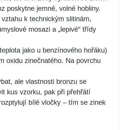
nz poskytne jemné, volné hobliny.
vztahu k technickým slitinám,
růmyslové mosazi a „lepivé“ třídy
 teplota jako u benzínového hořáku)
lm oxidu zinečnatého. Na povrchu
at, ale vlastnosti bronzu se
t kus vzorku, pak při přehřátí
zptylují bílé vločky – tím se zinek