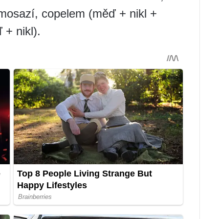
 mosazí, copelem (měď + nikl +
+ nikl).