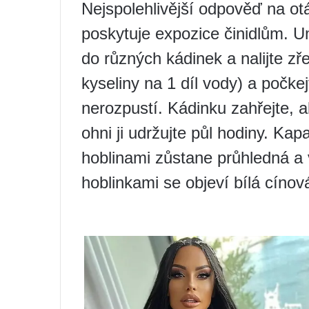
Nejspolehlivější odpověď na otá
poskytuje expozice činidlům. Um
do různých kádinek a nalijte zř
kyseliny na 1 díl vody) a počke
nerozpustí. Kádinku zahřejte, a
ohni ji udržujte půl hodiny. K
hoblinami zůstane průhledná a
hoblinkami se objeví bílá cínov