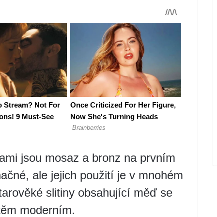
nami jsou mosaz a bronz na prvním
načné, ale jejich použití je v mnohém
tarověké slitiny obsahující měď se
 těm moderním.