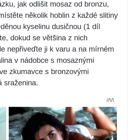
zku, jak odlišit mosaz od bronzu,
ístěte několik hoblin z každé slitiny
eděnou kyselinu dusičnou (1 díl
jte, dokud se většina z nich
le nepřiveďte ji k varu a na mírném
apalina v nádobce s mosaznými
 ve zkumavce s bronzovými
á sraženina.