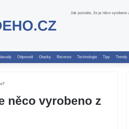
Jak poznáte, že je něco vyrobeno 
DEHO.CZ
Pinterest
Navody
Odpovedi
Otazky
Recenze
Technologie
Tipy
Trendy
zu?
je něco vyrobeno z