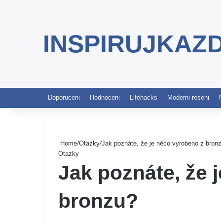
INSPIRUJKAZ
Doporuceni
Hodnoceni
Lifehacks
Moderni reseni
Home
/
Otazky
/
Jak poznáte, že je něco vyrobeno z bron
Otazky
Jak poznáte, že 
bronzu?