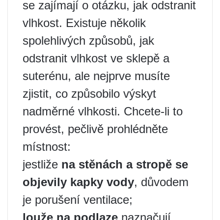
se zajímají o otázku, jak odstranit
vlhkost. Existuje několik
spolehlivých způsobů, jak
odstranit vlhkost ve sklepě a
suterénu, ale nejprve musíte
zjistit, co způsobilo výskyt
nadměrné vlhkosti. Chcete-li to
provést, pečlivě prohlédněte
místnost:
jestliže
na stěnách a stropě se
objevily kapky vody
, důvodem
je porušení ventilace;
louže na podlaze
naznačují