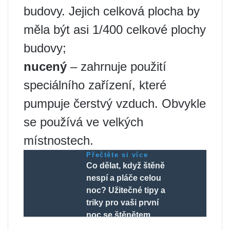
budovy. Jejich celková plocha by
měla být asi 1/400 celkové plochy
budovy;
nucený
– zahrnuje použití
speciálního zařízení, které
pumpuje čerstvý vzduch. Obvykle
se používá ve velkých
místnostech.
Přečtěte si více
Co dělat, když štěně
nespí a pláče celou
noc? Užitečné tipy a
triky pro vaši první
noc se štěnětem