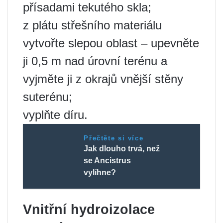
přísadami tekutého skla;
z plátu střešního materiálu
vytvořte slepou oblast – upevněte
ji 0,5 m nad úrovní terénu a
vyjměte ji z okrajů vnější stěny
suterénu;
vyplňte díru.
Přečtěte si více
Jak dlouho trvá, než
se Ancistrus
vylíhne?
Vnitřní hydroizolace