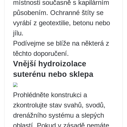
místnosti současně s kapilárním
působením. Ochranné štíty se
vyrábí z geotextilie, betonu nebo
jílu.
Podívejme se blíže na některá z
těchto doporučení.
Vnější hydroizolace
suterénu nebo sklepa
Prohlédněte konstrukci a
zkontrolujte stav svahů, svodů,
drenážního systému a slepých
oblastí. Pokud v zásadě nemáte