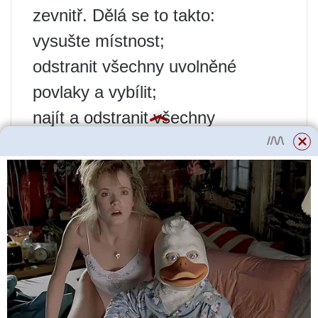
zevnitř. Dělá se to takto:
vysušte místnost;
odstranit všechny uvolněné
povlaky a vybílit;
najít a odstranit všechny
praskliny;
namočte stěny antifungálním
lékem;
naneste hydroizolační směs;
pokud je to žádoucí, omítněte
stěny ve výšce 0,5-1 m od
podlahy.