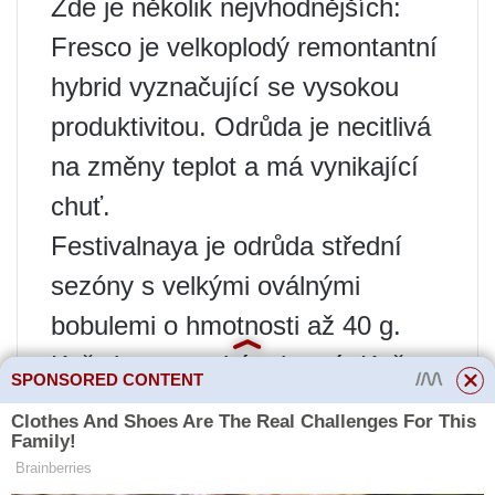
Zde je několik nejvhodnějších:
Fresco je velkoplodý remontantní
hybrid vyznačující se vysokou
produktivitou. Odrůda je necitlivá
na změny teplot a má vynikající
chuť.
Festivalnaya je odrůda střední
sezóny s velkými oválnými
bobulemi o hmotnosti až 40 g.
Keře jsou vysoké a husté. Květy
SPONSORED CONTENT
jsou oboupohlavné, Festivalnaya
je samosprašná odrůda.
Olvia je raná, nenáročná a odolná