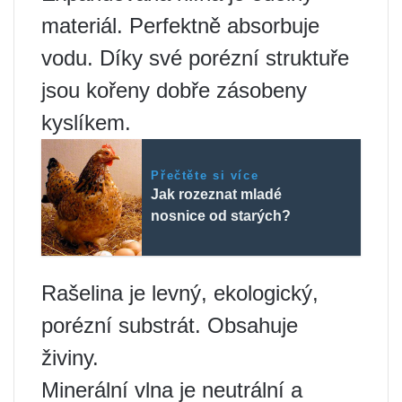
materiál. Perfektně absorbuje
vodu. Díky své porézní struktuře
jsou kořeny dobře zásobeny
kyslíkem.
Přečtěte si více
Jak rozeznat mladé
nosnice od starých?
Rašelina je levný, ekologický,
porézní substrát. Obsahuje
živiny.
Minerální vlna je neutrální a