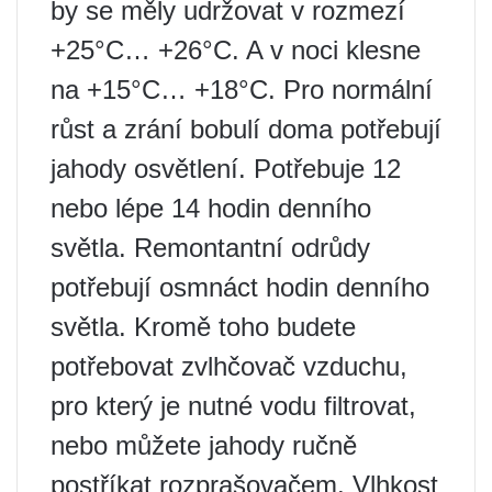
by se měly udržovat v rozmezí
+25°C… +26°C. A v noci klesne
na +15°С… +18°С. Pro normální
růst a zrání bobulí doma potřebují
jahody osvětlení. Potřebuje 12
nebo lépe 14 hodin denního
světla. Remontantní odrůdy
potřebují osmnáct hodin denního
světla. Kromě toho budete
potřebovat zvlhčovač vzduchu,
pro který je nutné vodu filtrovat,
nebo můžete jahody ručně
postříkat rozprašovačem. Vlhkost