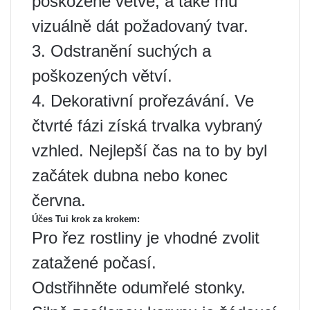
poškozené větve, a také mu
vizuálně dát požadovaný tvar.
3. Odstranění suchých a
poškozených větví.
4. Dekorativní prořezávání. Ve
čtvrté fázi získá trvalka vybraný
vzhled. Nejlepší čas na to by byl
začátek dubna nebo konec
června.
Účes Tui krok za krokem:
Pro řez rostliny je vhodné zvolit
zatažené počasí.
Odstřihněte odumřelé stonky.