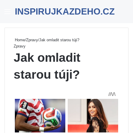
INSPIRUJKAZDEHO.CZ
Menu
Se
Home
/
Zpravy
/
Jak omladit starou túji?
Zpravy
Jak omladit
starou túji?