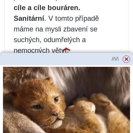
cíle a cíle bouráren.
Sanitární
. V tomto případě
máme na mysli zbavení se
suchých, odumřelých a
nemocných větví.
Ředění
. Zde mluvíme o
poskytování nejpohodlnějších
podmínek pro rozvoj a růst.
Dekorativní
. Je možné jak
zdůraznit přirozenou formu, tak
vytvořit potřebnou konfiguraci.
Stojí za zmínku
v situacích s