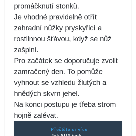
promáčknutí stonků.
Je vhodné pravidelně otřít
zahradní nůžky pryskyřicí a
rostlinnou šťávou, když se nůž
zašpiní.
Pro začátek se doporučuje zvolit
zamračený den. To pomůže
vyhnout se vzhledu žlutých a
hnědých skvrn jehel.
Na konci postupu je třeba strom
hojně zalévat.
Přečtěte si více
Jak AUX jack