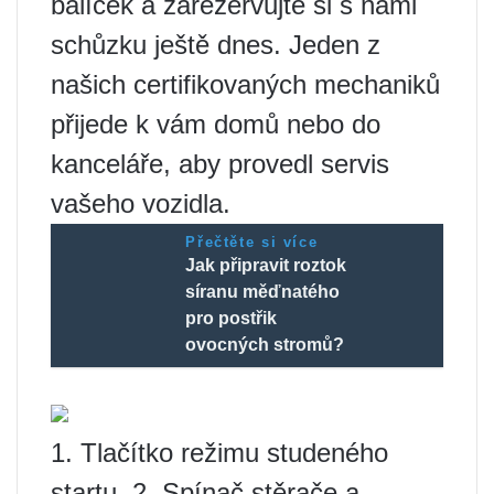
balíček a zarezervujte si s námi
schůzku ještě dnes. Jeden z
našich certifikovaných mechaniků
přijede k vám domů nebo do
kanceláře, aby provedl servis
vašeho vozidla.
Přečtěte si více
Jak připravit roztok
síranu měďnatého
pro postřik
ovocných stromů?
1. Tlačítko režimu studeného
startu. 2. Spínač stěrače a