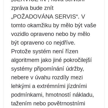
zpráva bude znít
„POŽADOVÁNA SERVIS“. V
tomto okamžiku by mělo být vaše
vozidlo opraveno nebo by mělo
být opraveno co nejdříve.
Protože systém není řízen
algoritmem jako jiné pokročilejší
systémy připomínání údržby,
nebere v úvahu rozdíly mezi
lehkými a extrémními jízdními
podmínkami, hmotností nákladu,
tažením nebo povětrnostními