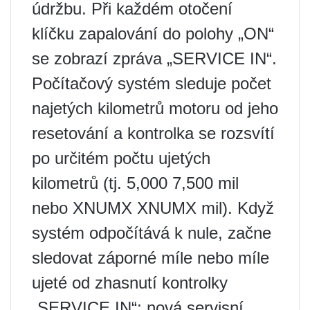
údržbu. Při každém otočení
klíčku zapalování do polohy „ON“
se zobrazí zpráva „SERVICE IN“.
Počítačový systém sleduje počet
najetých kilometrů motoru od jeho
resetování a kontrolka se rozsvítí
po určitém počtu ujetých
kilometrů (tj. 5,000 7,500 mil
nebo XNUMX XNUMX mil). Když
systém odpočítává k nule, začne
sledovat záporné míle nebo míle
ujeté od zhasnutí kontrolky
„SERVICE IN“; nová servisní