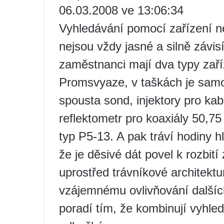
06.03.2008 ve 13:06:34
Vyhledávání pomocí zařízení n
nejsou vždy jasné a silně závis
zaměstnanci mají dva typy zaří
Promsvyaze, v taškách je samos
spousta sond, injektory pro kabe
reflektometr pro koaxiály 50,75
typ P5-13. A pak tráví hodiny h
že je děsivé dát povel k rozbit
uprostřed trávníkové architektur
vzájemnému ovlivňování dalších 
poradí tím, že kombinují vyhle