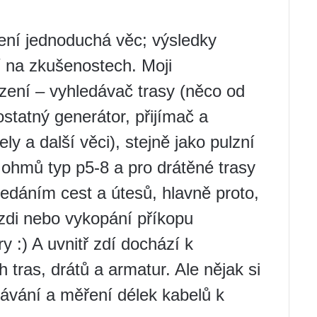
ení jednoduchá věc; výsledky
í na zkušenostech. Moji
zení – vyhledávač trasy (něco od
tatný generátor, přijímač a
ly a další věci), stejně jako pulzní
 ohmů typ p5-8 a pro drátěné trasy
ledáním cest a útesů, hlavně proto,
í zdi nebo vykopání příkopu
y :) A uvnitř zdí dochází k
tras, drátů a armatur. Ale nějak si
dávání a měření délek kabelů k