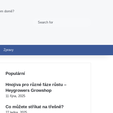
ovém domě?
Search
Switch skin
for
Zpravy
Populární
Hnojiva pro různé fáze růstu –
Heygrowers Growshop
11 října, 2025
Co můžete stříkat na třešně?
27 ledna, 2025