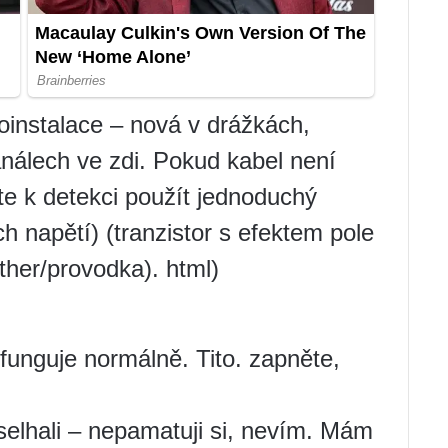
oinstalace – nová v drážkách,
nálech ve zdi. Pokud kabel není
e k detekci použít jednoduchý
ch napětí) (tranzistor s efektem pole
other/provodka). html)
 funguje normálně. Tito. zapněte,
ě selhali – nepamatuji si, nevím. Mám