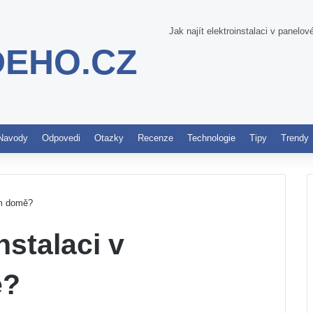
Jak najít elektroinstalaci v panel
DEHO.CZ
Pinterest
Navody
Odpovedi
Otazky
Recenze
Technologie
Tipy
Trendy
ém domě?
nstalaci v
ě?