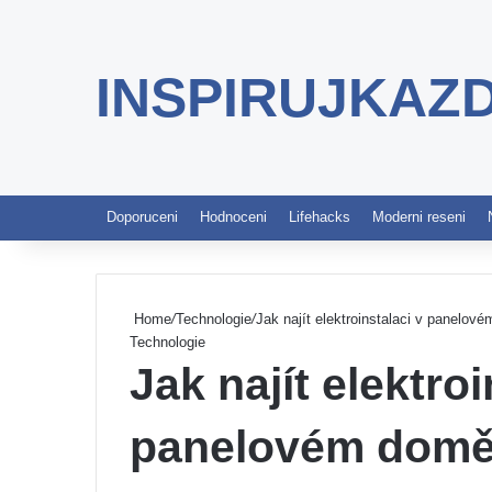
INSPIRUJKAZ
Doporuceni
Hodnoceni
Lifehacks
Moderni reseni
Home
/
Technologie
/
Jak najít elektroinstalaci v panelov
Technologie
Jak najít elektroi
panelovém dom