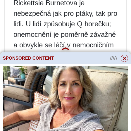
Rickettsie Burnetova je
nebezpečná jak pro ptáky, tak pro
lidi. U lidí způsobuje Q horečku;
onemocnění je poměrně závažné
a obvykle se léčí v nemocničním
prostředí. U ptáků se vyskytuje
SPONSORED CONTENT
ve formě keratokonjunktivitidy.