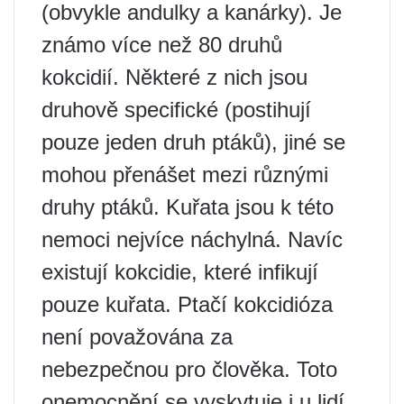
(obvykle andulky a kanárky). Je
známo více než 80 druhů
kokcidií. Některé z nich jsou
druhově specifické (postihují
pouze jeden druh ptáků), jiné se
mohou přenášet mezi různými
druhy ptáků. Kuřata jsou k této
nemoci nejvíce náchylná. Navíc
existují kokcidie, které infikují
pouze kuřata. Ptačí kokcidióza
není považována za
nebezpečnou pro člověka. Toto
onemocnění se vyskytuje i u lidí,