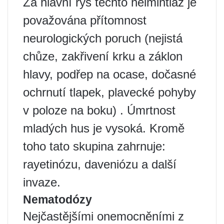
Za hlavní rys těchto helmintiáz je
považována přítomnost
neurologických poruch (nejistá
chůze, zakřivení krku a záklon
hlavy, podřep na ocase, dočasné
ochrnutí tlapek, plavecké pohyby
v poloze na boku) . Úmrtnost
mladých hus je vysoká. Kromě
toho tato skupina zahrnuje:
rayetinózu, daveniózu a další
invaze.
Nematodózy
Nejčastějšími onemocněními z