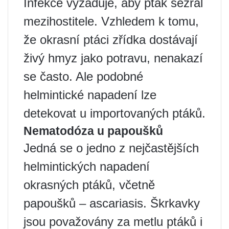
Infekce vyžaduje, aby pták sežral
mezihostitele. Vzhledem k tomu,
že okrasní ptáci zřídka dostávají
živý hmyz jako potravu, nenakazí
se často. Ale podobné
helmintické napadení lze
detekovat u importovaných ptáků.
Nematodóza u papoušků
Jedná se o jedno z nejčastějších
helmintických napadení
okrasných ptáků, včetně
papoušků – ascariasis. Škrkavky
jsou považovány za metlu ptáků i