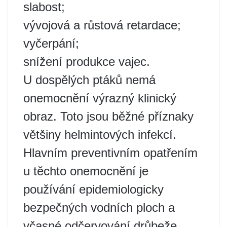
slabost;
vývojová a růstová retardace;
vyčerpání;
snížení produkce vajec.
U dospělých ptáků nemá
onemocnění výrazný klinický
obraz. Toto jsou běžné příznaky
většiny helmintových infekcí.
Hlavním preventivním opatřením
u těchto onemocnění je
používání epidemiologicky
bezpečných vodních ploch a
včasné odčervování drůbeže.