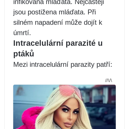
infikována mláďata. Nejčastěji
jsou postižena mláďata. Při
silném napadení může dojít k
úmrtí.
Intracelulární parazité u
ptáků
Mezi intracelulární parazity patří: