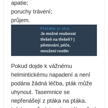
apatie;
poruchy trávení;
průjem.
Přečtěte si více
Je možné roubovat
třešeň na třešeň? |
pěstování, péče,
množení rostlin
Pokud dojde k vážnému
helmintickému napadení a není
podána žádná léčba, pták může
uhynout. Tasemnice se
nepřenášejí z ptáka na ptáka.