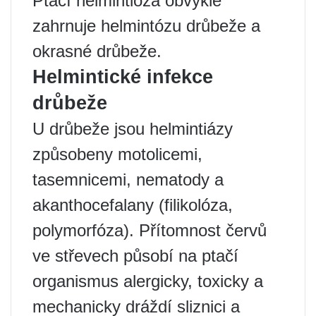
Ptačí helmintióza obvykle
zahrnuje helmintózu drůbeže a
okrasné drůbeže.
Helmintické infekce
drůbeže
U drůbeže jsou helmintiázy
způsobeny motolicemi,
tasemnicemi, nematody a
akanthocefalany (filikolóza,
polymorfóza). Přítomnost červů
ve střevech působí na ptačí
organismus alergicky, toxicky a
mechanicky dráždí sliznici a