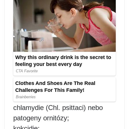
chlamydie (Chl. psittaci) nebo
patogeny ornitózy;
kokcidie;