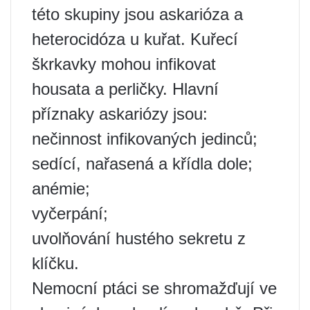
této skupiny jsou askarióza a
heterocidóza u kuřat. Kuřecí
škrkavky mohou infikovat
housata a perličky. Hlavní
příznaky askariózy jsou:
nečinnost infikovaných jedinců;
sedící, nařasená a křídla dole;
anémie;
vyčerpání;
uvolňování hustého sekretu z
klíčku.
Nemocní ptáci se shromažďují ve