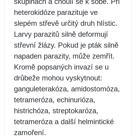
skupinách a choulí se k sobě. Při
heterokidóze parazituje ve
slepém střevě určitý druh hlístic.
Larvy parazitů silně deformují
střevní žlázy. Pokud je pták silně
napaden parazity, může zemřít.
Kromě popsaných invazí se u
drůbeže mohou vyskytnout:
ganguleterakóza, amidostomóza,
tetrameróza, echinurióza,
histrichóza, streptokaróza,
tetrameróza a další helmintické
zamoření.