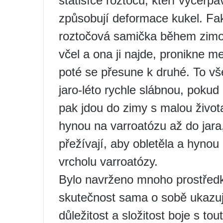
statisíce roztočů, kteří vyčerpá
způsobují deformace kukel. Fak
roztočová samička během zim
včel a ona ji najde, pronikne m
poté se přesune k druhé. To vš
jaro-léto rychle slábnou, pokud 
pak jdou do zimy s malou život
hynou na varroatózu až do jara
přežívají, aby obletěla a hyno
vrcholu varroatózy.
Bylo navrženo mnoho prostředků
skutečnost sama o sobě ukazuj
důležitost a složitost boje s t