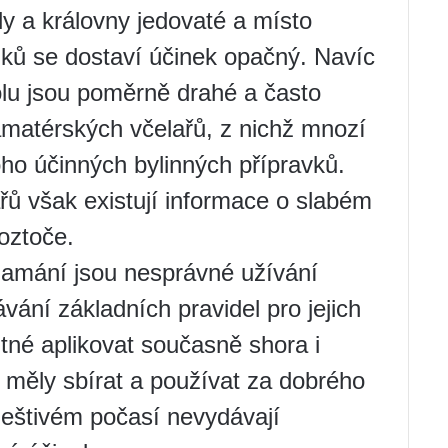
ely a královny jedovaté a místo
dků se dostaví účinek opačný. Navíc
olu jsou poměrně drahé a často
matérských včelařů, z nichž mnozí
ho účinných bylinných přípravků.
ů však existují informace o slabém
oztoče.
lamání jsou nesprávné užívání
vání základních pravidel pro jejich
utné aplikovat současně shora i
 měly sbírat a používat za dobrého
deštivém počasí nevydávají