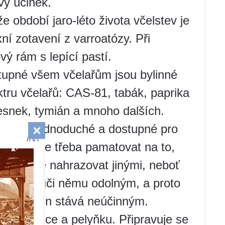
vý účinek.
 období jaro-léto života včelstev je
xní zotavení z varroatózy. Při
vý rám s lepící pastí.
stupné všem včelařům jsou bylinné
tru včelařů: CAS-81, tabák, paprika
česnek, tymián a mnoho dalších.
ití jsou jednoduché a dostupné pro
Zároveň je třeba pamatovat na to,
 je nutné nahrazovat jinými, neboť
stává se vůči němu odolným, a proto
léčby rodin stává neúčinným.
ů borovice a pelyňku. Připravuje se