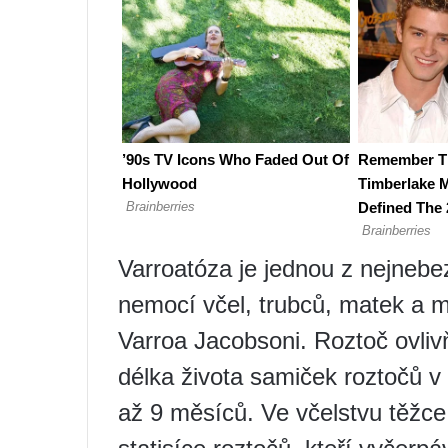
Varroatóza je jednou z nejnebe
nemocí včel, trubců, matek a m
Varroa Jacobsoni. Roztoč ovlivň
délka života samiček roztočů v 
až 9 měsíců. Ve včelstvu těžc