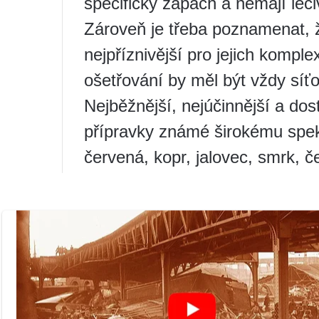
specifický zápach a nemají léči
Zároveň je třeba poznamenat, že
nejpříznivější pro jejich komple
ošetřování by měl být vždy síťo
Nejběžnější, nejúčinnější a do
přípravky známé širokému spek
červená, kopr, jalovec, smrk, 
Způsoby jejich přípravy a použ
každého začínajícího včelaře. 
že i velmi účinné chemické léky
klíště si na stejný lék zvyká, 
se proces léčby či preventivní 
Droga CAS-81 je odvar z pupen