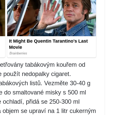
ošetřovány tabákovým kouřem od
 použít nedopalky cigaret.
abákových listů. Vezměte 30-40 g
te do smaltované misky s 500 ml
e ochladí, přidá se 250-300 ml
objem se upraví na 1 litr cukerným