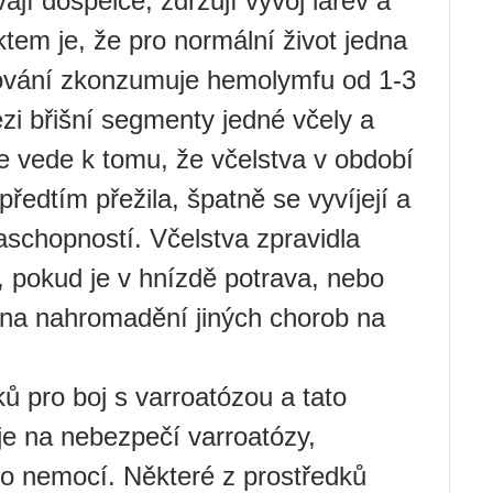
vají dospělce, zdržují vývoj larev a
tem je, že pro normální život jedna
ování zkonzumuje hemolymfu od 1-3
ezi břišní segmenty jedné včely a
e vede k tomu, že včelstva v období
předtím přežila, špatně se vyvíjejí a
aschopností. Včelstva zpravidla
, pokud je v hnízdě potrava, nebo
u na nahromadění jiných chorob na
 pro boj s varroatózou a tato
e na nebezpečí varroatózy,
outo nemocí. Některé z prostředků