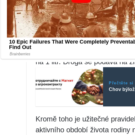
následovně: na 10 litrů vody v
borových pupenů, 50 g pelyňk
g pelyňku během období květu.
misce na mírném ohni 2-3 hodiny
filtrují a dávají včelám s cukr
na 1 litr. Droga se podává na 
Přečtěte si
Chov býlož
Kromě toho je užitečné pravid
aktivního období života rodiny 