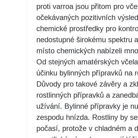
proti varroa jsou přitom pro vč
očekávaných pozitivních výsle
chemické prostředky pro kontr
nedostupné širokému spektru a
místo chemických nabízeli mno
Od stejných amatérských včelař
účinku bylinných přípravků na r
Důvody pro takové závěry a zk
rostlinných přípravků a zanedbá
užívání. Bylinné přípravky je n
zespodu hnízda. Rostliny by se
počasí, protože v chladném a 