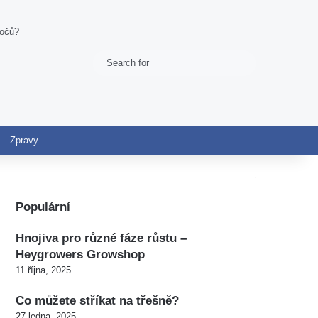
točů?
Search
Switch skin
for
Zpravy
Populární
Hnojiva pro různé fáze růstu –
Heygrowers Growshop
11 října, 2025
Co můžete stříkat na třešně?
27 ledna, 2025