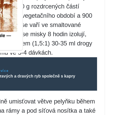
ezměte 50 g rozdrcených částí
u během vegetačního období a 900
 To vše se vaří ve smaltované
, poté se misky 8 hodin izolují,
ovým sirupem (1,5:1) 30-35 ml drogy
zimu ve 3-4 dávkách.
 více
ravých a dravých ryb společně s kapry
elně umisťovat větve pelyňku během
na rámy a pod síťová nosítka a také