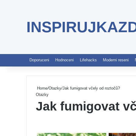
INSPIRUJKAZ
Doporuceni
Hodnoceni
Lifehacks
Moderni reseni
Home
/
Otazky
/
Jak fumigovat včely od roztočů?
Otazky
Jak fumigovat vč