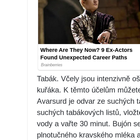
Tabák. Včely jsou intenzivně 
kuřáka. K těmto účelům můžete
Avarsurd je odvar ze suchých t
suchých tabákových listů, vlož
vody a vařte 30 minut. Bujón s
plnotučného kravského mléka a 