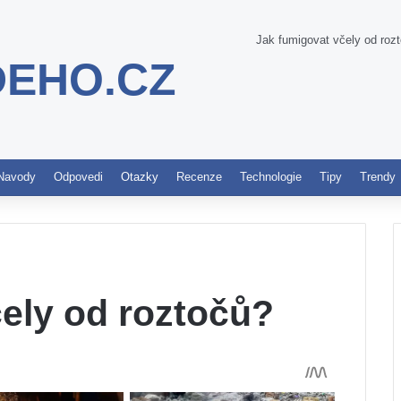
Jak fumigovat včely od roz
DEHO.CZ
Pinterest
Navody
Odpovedi
Otazky
Recenze
Technologie
Tipy
Trendy
ely od roztočů?