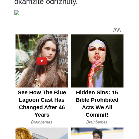
okamžitě odříznuty.