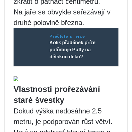
zkrátit o patnáct centimetrů.
Na jaře se obvykle seřezávají v
druhé polovině března.
Přečtěte si více
Kolik přadének příze
potřebuje Puffy na
dětskou deku?
Vlastnosti prořezávání
staré švestky
Dokud výška nedosáhne 2.5
metru, je podporován růst větví.