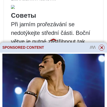
Советы
Při jarním prořezávání se
nedotýkejte střední části. Boční
větve je nutné zastřihnout tak,
SPONSORED CONTENT
aby nepřekážely ostatním.
Jarní řez je lepší než podzimní.
Mladé stromy by neměly příliš
odstraňovat větve. Stačí odstranit
několik hlavních větví.
Když začne plodit, nevyplatí se