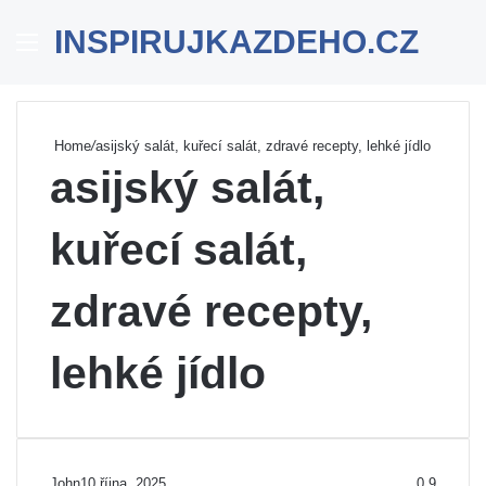
INSPIRUJKAZDEHO.CZ
Menu
Se
Home
/
asijský salát, kuřecí salát, zdravé recepty, lehké jídlo
asijský salát,
kuřecí salát,
zdravé recepty,
lehké jídlo
John
10 října, 2025
0
9