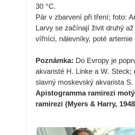
30 °C.
Pár v zbarvení při tření; foto: 
Larvy se začínají živit druhý až
vířníci, nálevníky, poté artemie
Poznámka:
Do Evropy je poprv
akvaristé H. Linke a W. Steck;
slavný moskevský akvarista S.
Apistogramma ramirezi motý
ramirezi (Myers & Harry, 1948