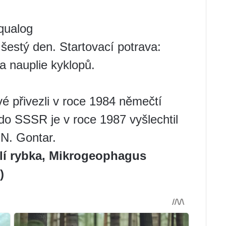
Aqualog
 šestý den. Startovací potrava:
 a nauplie kyklopů.
é přivezli v roce 1984 němečtí
 do SSSR je v roce 1987 vyšlechtil
 N. Gontar.
lí rybka, Mikrogeophagus
)