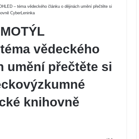
D – téma vědeckého článku o dějinách umění přečtěte si
hovně CyberLeninka
 MOTÝL
téma vědeckého
h umění přečtěte si
deckovýzkumné
ické knihovně