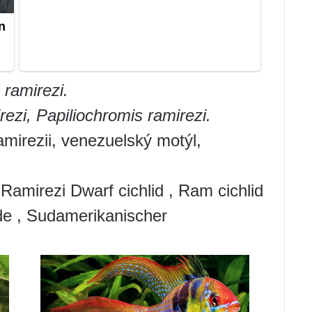
ramirezi.
ezi, Papiliochromis ramirezi.
irezii, venezuelský motýl,
, Ramirezi Dwarf cichlid , Ram cichlid
de , Sudamerikanischer