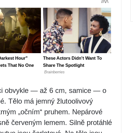
i obvykle — až 6 cm, samice — o
é. Tělo má jemný žlutoolivový
šikmým „očním“ pruhem. Nepárové
sně červeným lemem. Silně protáhlé