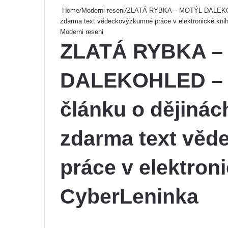
Home
/
Moderni reseni
/
ZLATÁ RYBKA – MOTÝL DALEKOHLE
zdarma text vědeckovýzkumné práce v elektronické kni
Moderni reseni
ZLATÁ RYBKA –
DALEKOHLED – 
článku o dějinác
zdarma text vě
práce v elektron
CyberLeninka