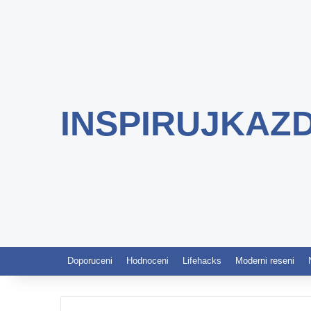
INSPIRUJKAZ
Doporuceni
Hodnoceni
Lifehacks
Moderni reseni