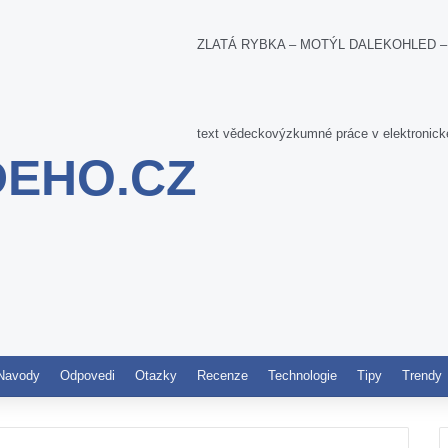
ZLATÁ RYBKA – MOTÝL DALEKOHLED – téma
text vědeckovýzkumné práce v elektronick
DEHO.CZ
Pinterest
Navody
Odpovedi
Otazky
Recenze
Technologie
Tipy
Trendy