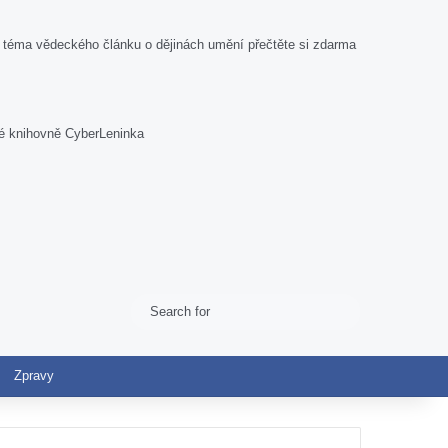
 vědeckého článku o dějinách umění přečtěte si zdarma
é knihovně CyberLeninka
Search
Switch skin
for
Zpravy