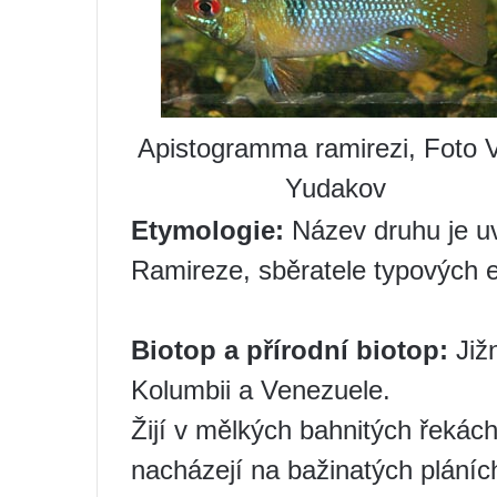
Apistogramma ramirezi, Foto V
Yudakov
Etymologie:
Název druhu je u
Ramireze, sběratele typových 
Biotop a přírodní biotop:
Již
Kolumbii a Venezuele.
Žijí v mělkých bahnitých řekác
nacházejí na bažinatých pláních