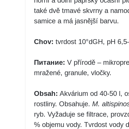
horní a dolní paprsky ocasní pl
také dvě tmavé skvrny a namodr
samice a má jasnější barvu.
Chov:
tvrdost 10°dGH, pH 6,5–
Питание:
V přírodě – mikropre
mražené, granule, vločky.
Obsah:
Akvárium od 40-50 l, o
rostliny. Obsahuje.
M. altispino
ryb. Vyžaduje se filtrace, pro
% objemu vody. Tvrdost vody d