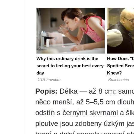
Popis:
Délka — až 8 cm; samc
něco menší, až 5–5,5 cm dlouh
odstín s černými skvrnami a 
ploutve jsou zdobeny úzkým ja