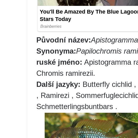
Původní název:
Apistogramma 
Synonyma
:
Papilochromis ramir
ruské jméno:
Apistogramma ram
Chromis ramirezii.
Další jazyky:
Butterfly cichlid 
, Ramirezi , Sommerfuglecichli
Schmetterlingsbuntbars .