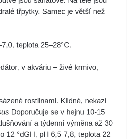
outve jsou šarlatové. Na těle jsou
alé třpytky. Samec je větší než
7,0, teplota 25–28°C.
dátor, v akváriu
–
živé krmivo,
sázené rostlinami. Klidné, nekazí
sus
Doporučuje se v hejnu 10-15
vzdušňování a týdenní výměna až 30
o 12 °dGH, pH 6,5-7,8, teplota 22-