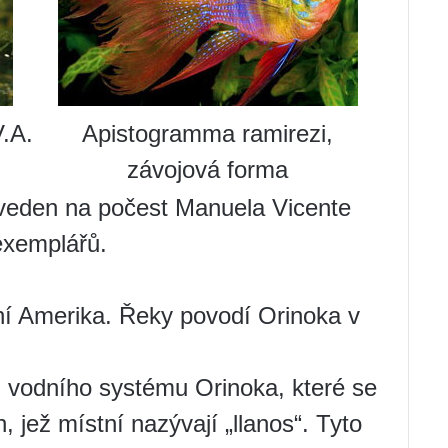
.A.
Apistogramma ramirezi,
závojová forma
veden na počest Manuela Vicente
exemplářů.
ní Amerika. Řeky povodí Orinoka v
h vodního systému Orinoka, které se
, jež místní nazývají „llanos“. Tyto